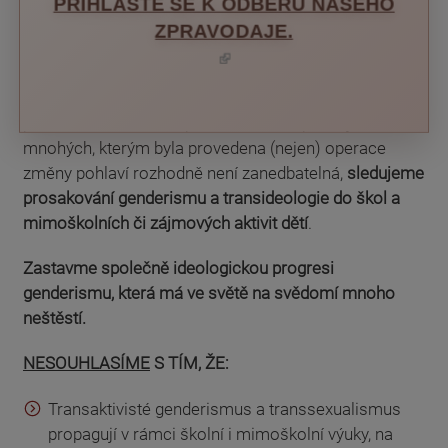
PŘIHLASTE SE K ODBĚRU NAŠEHO
byla zpochybněna, i když bylo prokázáno, že
ZPRAVODAJE.
hormonální léčba a i blokátory puberty mají výrazný
(ODKAZ JE EXTERNÍ)
vliv na zdraví lidského těla, že podávání některých
medikamentů je v rámci "identifikace s opačným
pohlavím" doživotním procesem, a že pozdější lítost
mnohých, kterým byla provedena (nejen) operace
změny pohlaví rozhodně není zanedbatelná,
sledujeme
prosakování genderismu a transideologie do škol a
mimoškolních či zájmových aktivit dětí
.
Zastavme společně ideologickou progresi
genderismu, která má ve světě na svědomí mnoho
neštěstí.
NESOUHLASÍME
S TÍM, ŽE:
Transaktivisté genderismus a transsexualismus
propagují v rámci školní i mimoškolní výuky, na