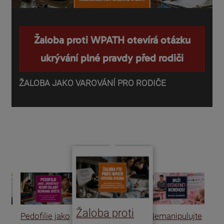
Žaloba proti WPATH otevírá otázku
ukrývání plné pravdy před rodiči
ŽALOBA JAKO VAROVÁNÍ PRO RODIČE
P
o
d
Žaloba proti
Pedofilie jako
Nemanipulujte
Uk