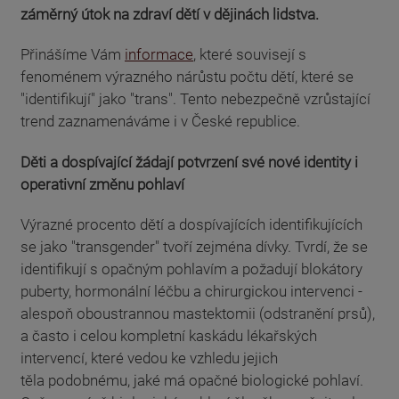
záměrný útok na zdraví dětí v dějinách lidstva.
Přinášíme Vám
informace
, které souvisejí s
fenoménem výrazného nárůstu počtu dětí, které se
"identifikují" jako "trans". Tento nebezpečně vzrůstající
trend zaznamenáváme i v České republice.
Děti a dospívající žádají potvrzení své nové identity i
operativní změnu pohlaví
Výrazné procento dětí a dospívajících identifikujících
se jako "transgender" tvoří zejména dívky. Tvrdí, že se
identifikují s opačným pohlavím a požadují blokátory
puberty, hormonální léčbu a chirurgickou intervenci -
alespoň oboustrannou mastektomii (odstranění prsů),
a často i celou kompletní kaskádu lékařských
intervencí, které vedou ke vzhledu jejich
těla podobnému, jaké má opačné biologické pohlaví.