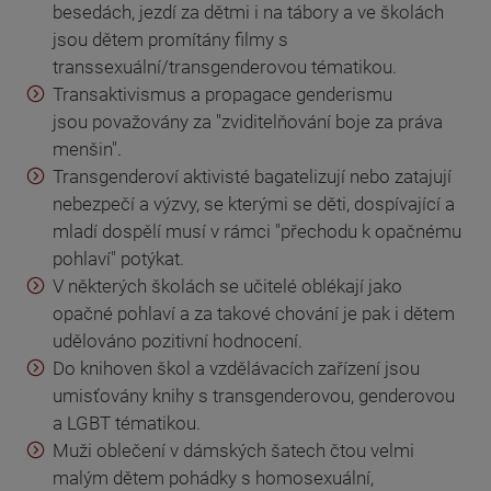
besedách, jezdí za dětmi i na tábory a ve školách
jsou dětem promítány filmy s
transsexuální/transgenderovou tématikou.
Transaktivismus a propagace genderismu
jsou považovány za "zviditelňování boje za práva
menšin".
Transgenderoví aktivisté bagatelizují nebo zatajují
nebezpečí a výzvy, se kterými se děti, dospívající a
mladí dospělí musí v rámci "přechodu k opačnému
pohlaví" potýkat.
V některých školách se učitelé oblékají jako
opačné pohlaví a za takové chování je pak i dětem
udělováno pozitivní hodnocení.
Do knihoven škol a vzdělávacích zařízení jsou
umisťovány knihy s transgenderovou, genderovou
a LGBT tématikou.
Muži oblečení v dámských šatech čtou velmi
malým dětem pohádky s homosexuální,