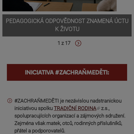
PEDAGOGICKÁ ODPOVĚDNOST ZNAMENÁ ÚCTU
K ŽIVOTU
1 z 17
INICIATIVA #ZACHRAŇMEDĚTI:
#ZACHRAŇMEDĚTI je nezávislou nadstranickou
(odkaz je externí)
iniciativou spolku
TRADIČNÍ RODINA
z.s.,
spolupracujících organizací a zájmových sdružení.
Zejména však matek, otců, rodinných příslušníků,
přátel a podporovatelů.