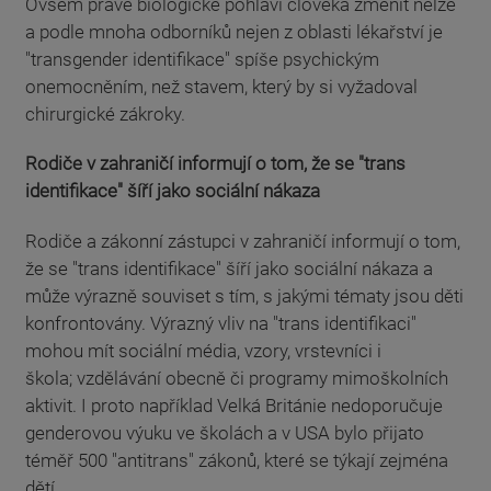
Ovšem právě biologické pohlaví člověka změnit nelze
a podle mnoha odborníků nejen z oblasti lékařství je
"transgender identifikace" spíše psychickým
onemocněním, než stavem, který by si vyžadoval
chirurgické zákroky.
Rodiče v zahraničí informují o tom, že se "trans
identifikace" šíří jako sociální nákaza
Rodiče a zákonní zástupci v zahraničí informují o tom,
že se "trans identifikace" šíří jako sociální nákaza a
může výrazně souviset s tím, s jakými tématy jsou děti
konfrontovány. Výrazný vliv na "trans identifikaci"
mohou mít sociální média, vzory, vrstevníci i
škola; vzdělávání obecně či programy mimoškolních
aktivit. I proto například Velká Británie nedoporučuje
genderovou výuku ve školách a v USA bylo přijato
téměř 500 "antitrans" zákonů, které se týkají zejména
dětí.