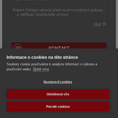
Robert Kotzian varoval před novými možnými pokusy
o ratifikaci Istanbulské úmluvy
Více
KONTAKT
Informace o cookies na této stránce
Tradiční rodina z.s.
Soubory cookie používáme k analýze informací o výkonu a
IČ: 07681046
používání webu.
Zjistit více
Čajkovského 16
400 01 | Ústí nad Labem
Nastavení cookies
info/at/tradicni-rodina.cz
Doručovací adresa:
Odmítnout vše
Pavelčákova 17,
779 00 | Olomouc
Povolit cookies
TRANSPARENTNÍ ÚČET:
2001550644/2010
IBAN: CZ2820100000002001550644