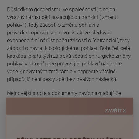
Důsledkem genderismu ve společnosti je nejen
výrazný nárůst dětí požadujících tranzici ( změnu
pohlaví ), tedy žádostí o změnu pohlaví a
provedení operací, ale rovněž tak lze sledovat
exponenciální nárůst počtu žádostí o "detranzici", tedy
žádostí o návrat k biologickému pohlaví. Bohužel, celá
kaskáda lékařských zákroků včetně chirurgické změny
pohlaví v rámci "péče potvrzující pohlaví" následně
vede k nevratným změnám a v naprosté většině
případů již není cesty zpět bez trvalých následků.
Nejnovější studie a dokumenty navíc naznačují, že
starší studie týkající se "transgenderové mládeže"
apod. nebyly vhodně interpretovány, výsledky byly
ZAVŘÍT X
často nekriticky přejímány a nebo že s výsledky těchto
studií bylo více či méně manipulováno.
I přesto, že reverzibilita (vratnost) blokátorů puberty