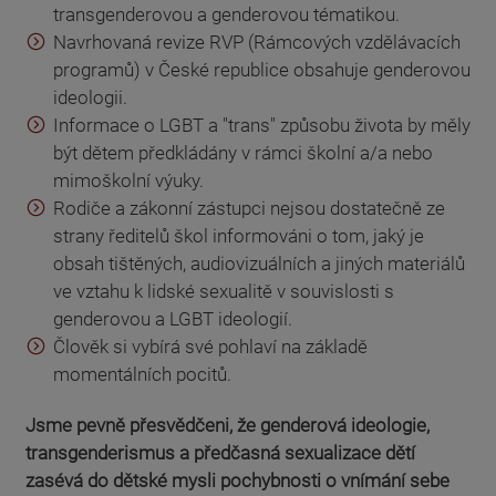
transgenderovou a genderovou tématikou.
Navrhovaná revize RVP (Rámcových vzdělávacích
programů) v České republice obsahuje genderovou
ideologii.
Informace o LGBT a "trans" způsobu života by měly
být dětem předkládány v rámci školní a/a nebo
mimoškolní výuky.
Rodiče a zákonní zástupci nejsou dostatečně ze
strany ředitelů škol informováni o tom, jaký je
obsah tištěných, audiovizuálních a jiných materiálů
ve vztahu k lidské sexualitě v souvislosti s
genderovou a LGBT ideologií.
Člověk si vybírá své pohlaví na základě
momentálních pocitů.
Jsme pevně přesvědčeni, že genderová ideologie,
transgenderismus a předčasná sexualizace dětí
zasévá do dětské mysli pochybnosti o vnímání sebe