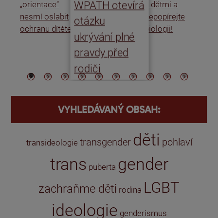
WPATH otevírá
„orientace“
s dětmi a
rat
nesmí oslabit
nepopírejte
Is
otázku
ochranu dítěte
biologii!
úm
ukrývání plné
po
pravdy před
ře
rodiči
VYHLEDÁVANÝ OBSAH:
děti
transgender
pohlaví
transideologie
trans
gender
puberta
LGBT
zachraňme děti
rodina
ideologie
genderismus