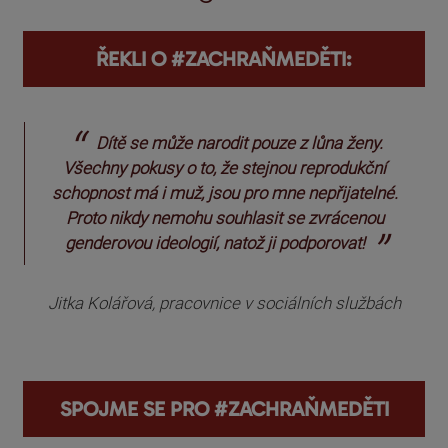
ŘEKLI O #ZACHRAŇMEDĚTI:
Základem funkčnosti rodiny je společné
posezení u stolu, vzájemná podpora, důvěra a
komunikace...
Jiří Hnilička, aktivní důchodce, zahradník
SPOJME SE PRO #ZACHRAŇMEDĚTI