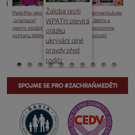
Žaloba proti
Pedofilie jako
Nemanipulujte
Uk
WPATH otevírá
„orientace“
s dětmi a
rat
nesmí oslabit
nepopírejte
Is
otázku
ochranu dítěte
biologii!
úm
ukrývání plné
po
pravdy před
ře
rodiči
SPOJME SE PRO #ZACHRAŇMEDĚTI