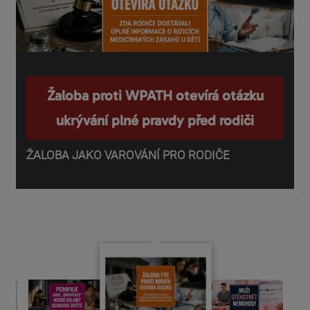
Žaloba proti WPATH otevírá otázku
ukrývání plné pravdy před rodiči
ŽALOBA JAKO VAROVÁNÍ PRO RODIČE
P
o
d