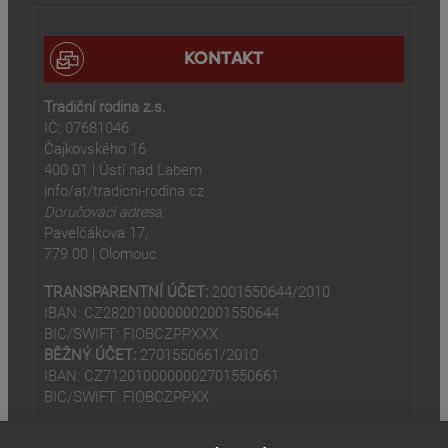
KONTAKT
Tradiční rodina z.s.
IČ: 07681046
Čajkovského 16
400 01 | Ústí nad Labem
info/at/tradicni-rodina.cz
Doručovací adresa:
Pavelčákova 17,
779 00 | Olomouc
TRANSPARENTNÍ ÚČET:
2001550644/2010
IBAN: CZ2820100000002001550644
BIC/SWIFT: FIOBCZPPXXX
BĚŽNÝ ÚČET:
2701550661/2010
IBAN: CZ7120100000002701550661
BIC/SWIFT: FIOBCZPPXX