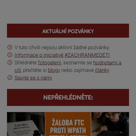
You are here
AKTUÁLNÍ POZVÁNKY
V tuto chvíli nejsou aktivní žádné pozvánky.
Informace o iniciativě #ZACHRANMEDETI
Shlédněte
fotogalerii
, seznamte se
hodnotami a
cíli
, přečtěte si
blogy
nebo zajímavé
články
Spojte se s námi
NEPŘEHLÉDNĚTE: