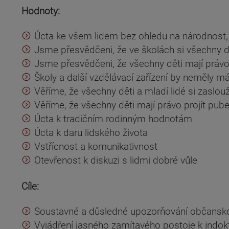
Hodnoty:
Úcta ke všem lidem bez ohledu na národnost, ba
Jsme přesvědčeni, že ve školách si všechny dět
Jsme přesvědčeni, že všechny děti mají práv
Školy a další vzdělávací zařízení by neměly má
Věříme, že všechny děti a mladí lidé si zaslouž
Věříme, že všechny děti mají právo projít pub
Úcta k tradičním rodinným hodnotám
Úcta k daru lidského života
Vstřícnost a komunikativnost
Otevřenost k diskuzi s lidmi dobré vůle
Cíle:
Soustavné a důsledné upozorňování občanské s
Vyjádření jasného zamítavého postoje k indokt