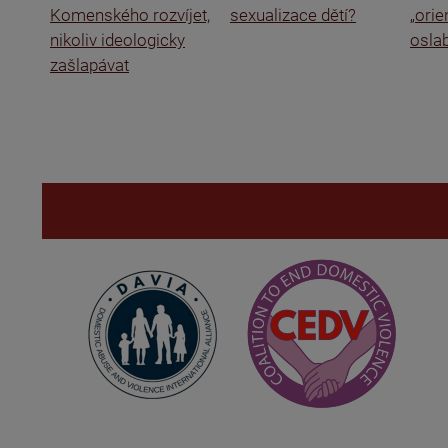
Komenského rozvíjet,
sexualizace dětí?
„ori
nikoliv ideologicky
oslab
zašlapávat