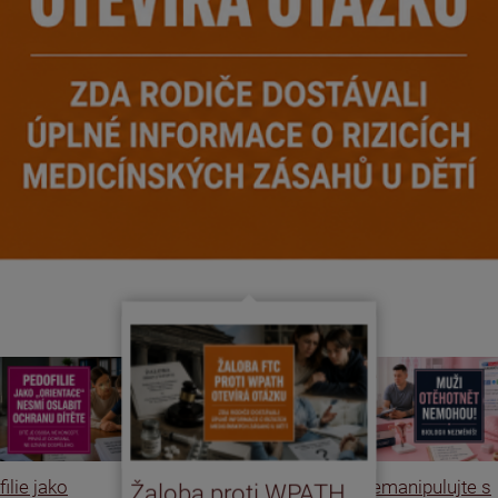
ilie jako
Nemanipulujte s
Žaloba proti WPATH