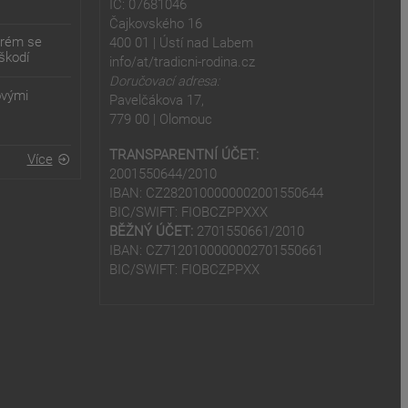
IČ: 07681046
Čajkovského 16
erém se
400 01 | Ústí nad Labem
škodí
info/at/tradicni-rodina.cz
Doručovací adresa:
ovými
Pavelčákova 17,
779 00 | Olomouc
TRANSPARENTNÍ ÚČET:
Více
2001550644/2010
IBAN: CZ2820100000002001550644
BIC/SWIFT: FIOBCZPPXXX
BĚŽNÝ ÚČET:
2701550661/2010
IBAN: CZ7120100000002701550661
BIC/SWIFT: FIOBCZPPXX