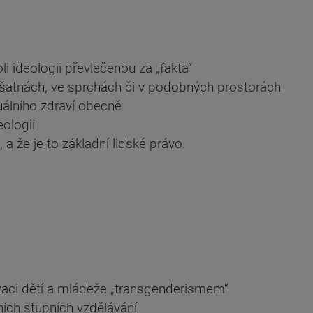
i ideologii převlečenou za „fakta“
 šatnách, ve sprchách či v podobných prostorách
xuálního zdraví obecně
eologii
a že je to základní lidské právo.
zaci dětí a mládeže „transgenderismem“
ních stupních vzdělávání