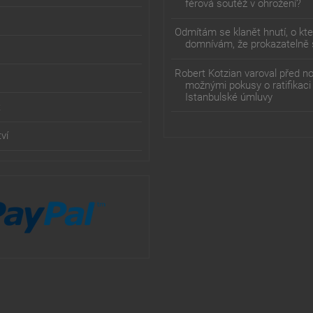
férová soutěž v ohrožení?
Odmítám se klanět hnutí, o kt
domnívám, že prokazatelně 
Robert Kotzian varoval před n
možnými pokusy o ratifikaci
Istanbulské úmluvy
t
ví