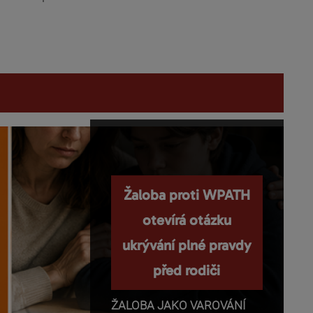
Nemanipulujte s
Žaloba proti WPATH
dětmi a nepopírejte
otevírá otázku
ukrývání plné pravdy
biologii!
před rodiči
Příběhy o těhotenství,
transgender identitě,
ŽALOBA JAKO VAROVÁNÍ