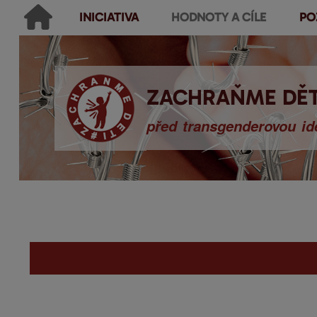
INICIATIVA
HODNOTY A CÍLE
PO
Main menu
Hledat
Ikonky sociálních sítí
Vyhledávání
ZACHRAŇME DĚT
před transgenderovou ide
You are here