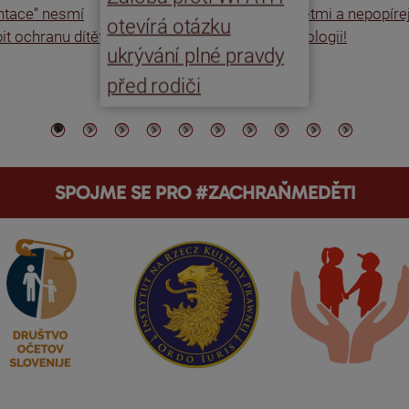
entace“ nesmí
dětmi a nepopíre
otevírá otázku
it ochranu dítěte
biologii!
ukrývání plné pravdy
před rodiči
SPOJME SE PRO #ZACHRAŇMEDĚTI