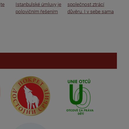
jte
Istanbulské úmluvy je
společnost ztrácí
rodi
polovičním řešením
důvěru. I v sebe sama
o se
škol