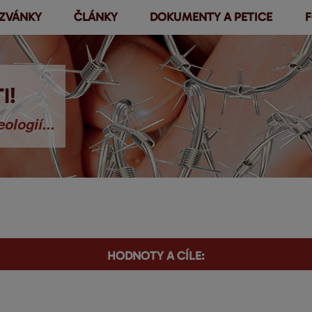
ZVÁNKY
ČLÁNKY
DOKUMENTY A PETICE
F
Přejít k
hlavnímu
obsahu
I!
ologií...
HODNOTY A CÍLE: