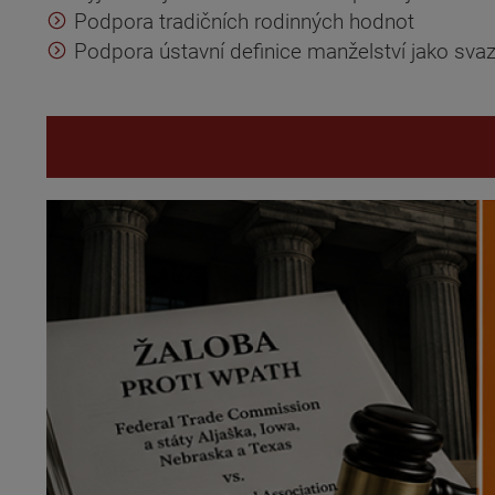
Podpora tradičních rodinných hodnot
Podpora ústavní definice manželství jako sva