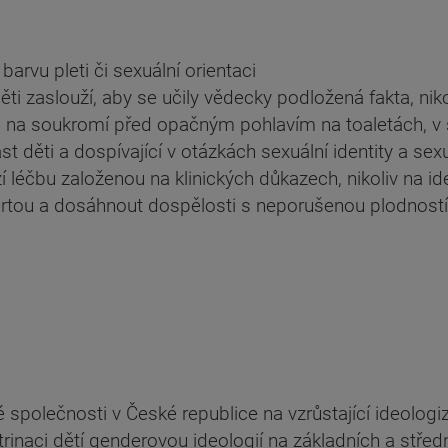
rvu pleti či sexuální orientaci
i zaslouží, aby se učily vědecky podložená fakta, nikol
o na soukromí před opačným pohlavím na toaletách, v
st děti a dospívající v otázkách sexuální identity a se
í léčbu založenou na klinických důkazech, nikoliv na id
ertou a dosáhnout dospělosti s neporušenou plodností, 
polečnosti v České republice na vzrůstající ideologi
rinaci dětí genderovou ideologií na základních a střed