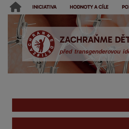
INICIATIVA
HODNOTY A CÍLE
PO
Main menu
Hledat
Ikonky sociálních sítí
Vyhledávání
ZACHRAŇME DĚT
před transgenderovou ide
You are here