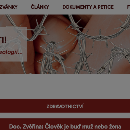
ZVÁNKY
ČLÁNKY
DOKUMENTY A PETICE
F
Přejít k
hlavnímu
obsahu
I!
ologií...
Zdravotnictví
Doc. Zvěřina: Člověk je buď muž nebo žena