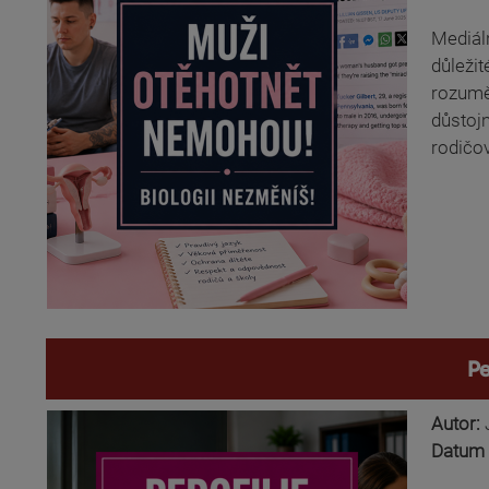
Mediáln
důležit
rozumět
důstoj
rodičo
Pe
Autor:
Datum 