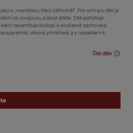
ací o „manželovi, který otěhotněl“. Pro ochranu dětí je
edem na vývojovou zralost dítěte. Dítě potřebuje
, který nezamlžuje biologii a současně zachovává
ransparentně, věkově přiměřeně a s respektem k
Číst dále
ěte