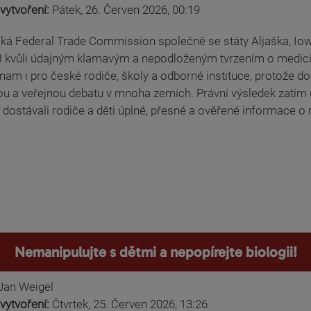
vytvoření:
Pátek, 26. Červen 2026, 00:19
ká Federal Trade Commission společně se státy Aljaška, Iowa
kvůli údajným klamavým a nepodloženým tvrzením o medicínsk
nam i pro české rodiče, školy a odborné instituce, protože 
u a veřejnou debatu v mnoha zemích. Právní výsledek zatím u
 dostávali rodiče a děti úplné, přesné a ověřené informace o r
Nemanipulujte s dětmi a nepopírejte biologii!
Jan Weigel
vytvoření:
Čtvrtek, 25. Červen 2026, 13:26