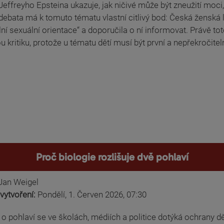
effreyho Epsteina ukazuje, jak ničivé může být zneužití moci,
ebata má k tomuto tématu vlastní citlivý bod: Česká ženská 
lní sexuální orientace“ a doporučila o ní informovat. Právě to
u kritiku, protože u tématu dětí musí být první a nepřekročite
Proč biologie rozlišuje dvě pohlaví
Jan Weigel
vytvoření:
Pondělí, 1. Červen 2026, 07:30
o pohlaví se ve školách, médiích a politice dotýká ochrany dětí