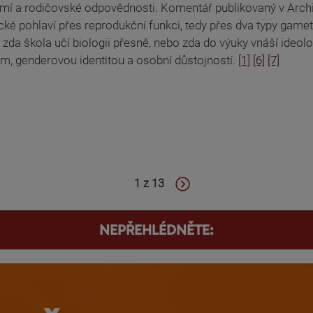
mí a rodičovské odpovědnosti. Komentář publikovaný v Archiv
cké pohlaví přes reprodukční funkci, tedy přes dva typy gamet
 zda škola učí biologii přesně, nebo zda do výuky vnáší ideolo
m, genderovou identitou a osobní důstojností.
[1]
[6]
[7]
1 z 13
NEPŘEHLÉDNĚTE: