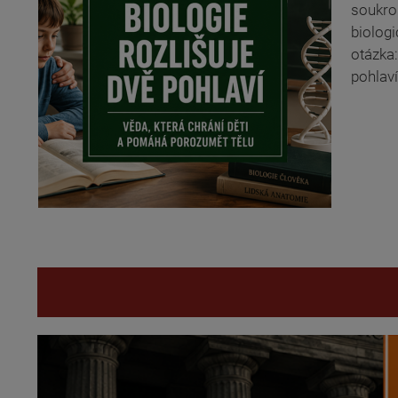
soukro
biologi
otázka:
pohlaví