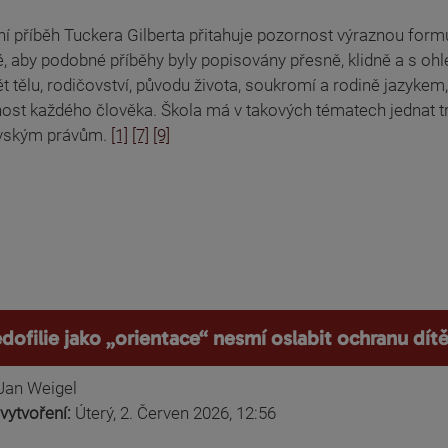
í příběh Tuckera Gilberta přitahuje pozornost výraznou formul
é, aby podobné příběhy byly popisovány přesně, klidně a s ohl
 tělu, rodičovství, původu života, soukromí a rodině jazykem
nost každého člověka. Škola má v takových tématech jednat t
vským právům.
[1]
[7]
[9]
dofilie jako „orientace“ nesmí oslabit ochranu dít
Jan Weigel
vytvoření:
Úterý, 2. Červen 2026, 12:56