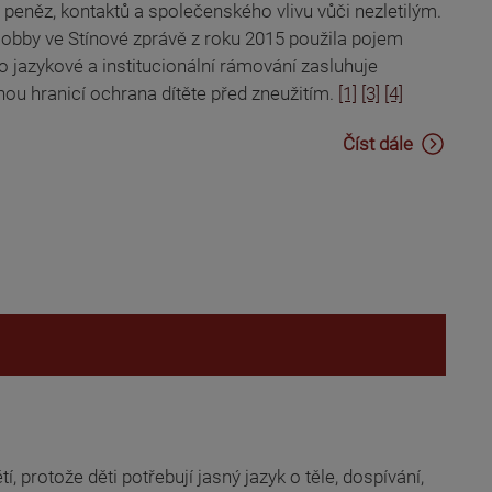
 peněz, kontaktů a společenského vlivu vůči nezletilým.
lobby ve Stínové zprávě z roku 2015 použila pojem
to jazykové a institucionální rámování zasluhuje
lnou hranicí ochrana dítěte před zneužitím.
[1]
[3]
[4]
Číst dále
, protože děti potřebují jasný jazyk o těle, dospívání,