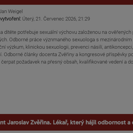
Jan Weigel
vytvoření:
Úterý, 21. Červenec 2026, 21:29
a dítěte potřebuje sexuální výchovu založenou na ověřených 
ých. Odborné práce význmaného sexuologa s mezinárodním př
ní výzkum, klinickou sexuologii, prevenci násilí, antikoncepci,
. Odborné články docenta Zvěřiny a kongresové příspěvky posk
čerpat požadavek na přesný obsah, kvalifikované vedení a
t Jaroslav Zvěřina. Lékař, který hájil odbornost a 