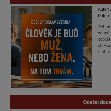
Autor:
Datum 
Ochran
dospěl
populač
chování
mohou 
Odešel docen