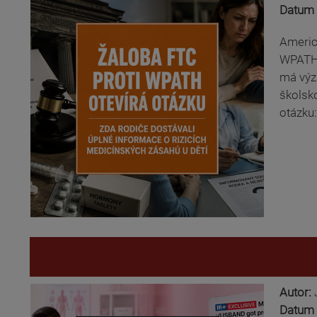
Datum 
Americ
WPATH 
má výz
školsko
otázku:
Autor:
Datum 