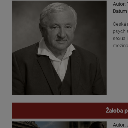
Autor:
Datum 
Česká 
psychia
sexuali
meziná
Žaloba p
Autor: