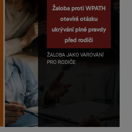
Nemanipulujte s
Žaloba proti WPATH
dětmi a nepopírejte
otevírá otázku
ukrývání plné pravdy
biologii!
před rodiči
Příběhy o těhotenství,
transgender identitě,
ŽALOBA JAKO VAROVÁNÍ
otevřeném vztahu a
PRO RODIČE
rodičovství se dnes rychle
dostávají z médií do mobilů,
školních diskusí a rozhovorů
mezi dětmi