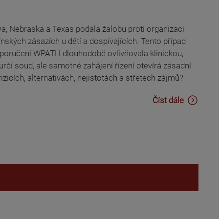
, Nebraska a Texas podala žalobu proti organizaci
ých zásazích u dětí a dospívajících. Tento případ
doporučení WPATH dlouhodobě ovlivňovala klinickou,
rčí soud, ale samotné zahájení řízení otevírá zásadní
izicích, alternativách, nejistotách a střetech zájmů?
Číst dále