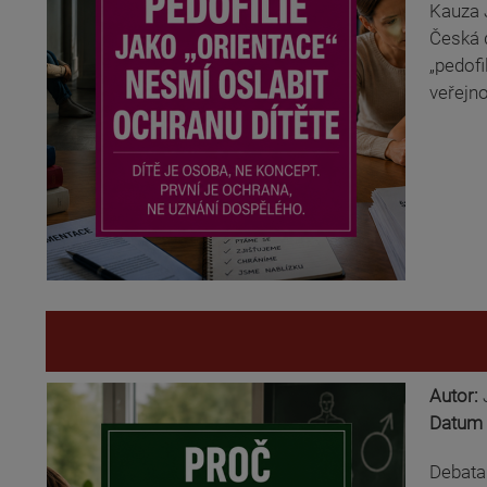
Kauza J
Česká d
„pedofi
veřejno
Autor:
Datum 
Debata 