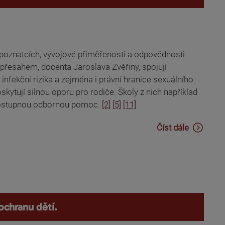
poznatcích, vývojové přiměřenosti a odpovědnosti
esahem, docenta Jaroslava Zvěřiny, spojují
 infekční rizika a zejména i právní hranice sexuálního
ytují silnou oporu pro rodiče. Školy z nich například
 dostupnou odbornou pomoc.
[2]
[5]
[11]
Číst dále
ochranu dětí.