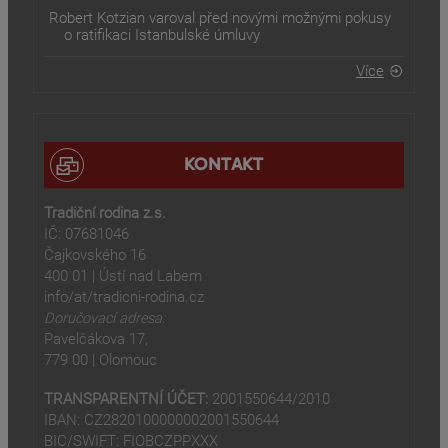
Robert Kotzian varoval před novými možnými pokusy
o ratifikaci Istanbulské úmluvy
Více
KONTAKT
Tradiční rodina z.s.
IČ: 07681046
Čajkovského 16
400 01 | Ústí nad Labem
info/at/tradicni-rodina.cz
Doručovací adresa:
Pavelčákova 17,
779 00 | Olomouc
TRANSPARENTNÍ ÚČET:
2001550644/2010
IBAN: CZ2820100000002001550644
BIC/SWIFT: FIOBCZPPXXX