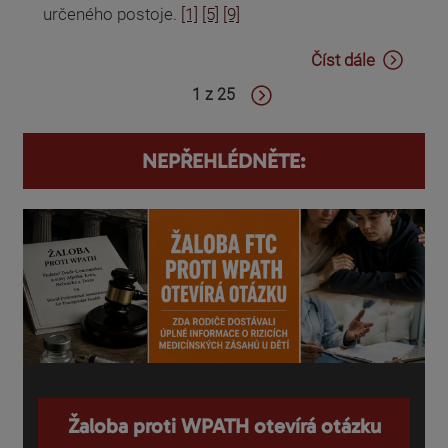
určeného postoje.
[1]
[5]
[9]
Číst dále
1 z 25
NEPŘEHLÉDNĚTE:
Žaloba proti WPATH otevírá otázku