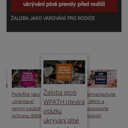
ukrývání plné pravdy před rodiči
ŽALOBA JAKO VAROVÁNÍ PRO RODIČE
P
o
d
Žaloba proti
Pedofilie jako
Nemanipulujte
Uk
WPATH otevírá
„orientace“
s dětmi a
rat
nesmí oslabit
nepopírejte
Is
otázku
ochranu dítěte
biologii!
úm
ukrývání plné
po