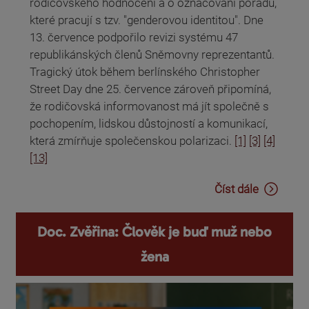
rodičovského hodnocení a o označování pořadů,
které pracují s tzv. "genderovou identitou". Dne
13. července podpořilo revizi systému 47
republikánských členů Sněmovny reprezentantů.
Tragický útok během berlínského Christopher
Street Day dne 25. července zároveň připomíná,
že rodičovská informovanost má jít společně s
pochopením, lidskou důstojností a komunikací,
která zmírňuje společenskou polarizaci.
[1]
[3]
[4]
[13]
Číst dále
Doc. Zvěřina: Člověk je buď muž nebo
žena