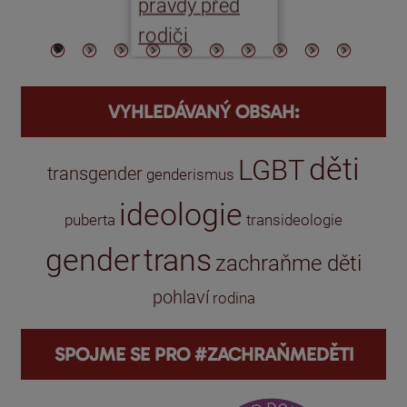
pravdy před
ře
rodiči
VYHLEDÁVANÝ OBSAH:
děti
LGBT
transgender
genderismus
ideologie
puberta
transideologie
gender
trans
zachraňme děti
pohlaví
rodina
SPOJME SE PRO #ZACHRAŇMEDĚTI