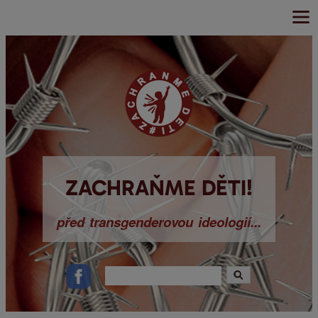
Main menu
Přejít k
hlavnímu
obsahu
ZACHRAŇME DĚTI!
před transgenderovou ideologií...
Hledat
Vyhledávání
Ikonky sociálních sítí