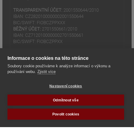
TRANSPARENTNÍ ÚČET:
2001550644/2010
IBAN: CZ2820100000002001550644
BIC/SWIFT: FIOBCZPPXXX
BĚŽNÝ ÚČET:
2701550661/2010
IBAN: CZ7120100000002701550661
BIC/SWIFT: FIOBCZPPXX
Informace o cookies na této stránce
Soubory cookie používáme k analýze informací o výkonu a
používání webu.
Zjistit více
(odkaz je externí)
© 2024
Tradiční rodina z.s
Nastavení cookies
(odkaz je externí)
Seznam odkazů
Odmítnout vše
Povolit cookies