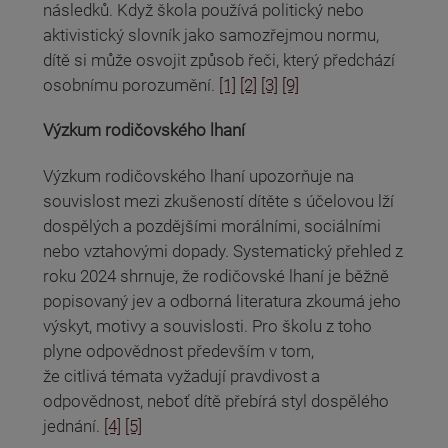
následků. Když škola používá politický nebo
aktivistický slovník jako samozřejmou normu,
dítě si může osvojit způsob řeči, který předchází
osobnímu porozumění.
[1]
[2]
[3]
[9]
Výzkum rodičovského lhaní
Výzkum rodičovského lhaní upozorňuje na
souvislost mezi zkušeností dítěte s účelovou lží
dospělých a pozdějšími morálními, sociálními
nebo vztahovými dopady. Systematický přehled z
roku 2024 shrnuje, že rodičovské lhaní je běžně
popisovaný jev a odborná literatura zkoumá jeho
výskyt, motivy a souvislosti. Pro školu z toho
plyne odpovědnost především v tom,
že citlivá témata vyžadují pravdivost a
odpovědnost, neboť dítě přebírá styl dospělého
jednání.
[4]
[5]