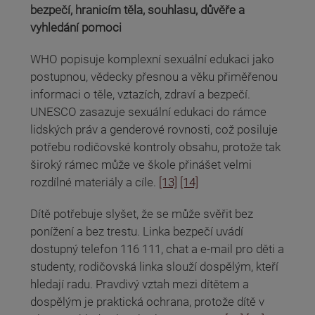
bezpečí, hranicím těla, souhlasu, důvěře a
vyhledání pomoci
WHO popisuje komplexní sexuální edukaci jako
postupnou, vědecky přesnou a věku přiměřenou
informaci o těle, vztazích, zdraví a bezpečí.
UNESCO zasazuje sexuální edukaci do rámce
lidských práv a genderové rovnosti, což posiluje
potřebu rodičovské kontroly obsahu, protože tak
široký rámec může ve škole přinášet velmi
rozdílné materiály a cíle.
[13]
[14]
Dítě potřebuje slyšet, že se může svěřit bez
ponížení a bez trestu. Linka bezpečí uvádí
dostupný telefon 116 111, chat a e-mail pro děti a
studenty, rodičovská linka slouží dospělým, kteří
hledají radu. Pravdivý vztah mezi dítětem a
dospělým je praktická ochrana, protože dítě v