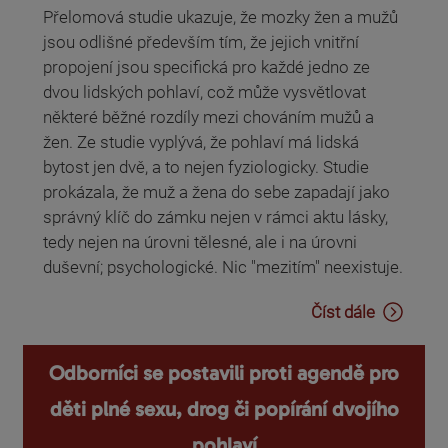
Přelomová studie ukazuje, že mozky žen a mužů
jsou odlišné především tím, že jejich vnitřní
propojení jsou specifická pro každé jedno ze
dvou lidských pohlaví, což může vysvětlovat
některé běžné rozdíly mezi chováním mužů a
žen. Ze studie vyplývá, že pohlaví má lidská
bytost jen dvě, a to nejen fyziologicky. Studie
prokázala, že muž a žena do sebe zapadají jako
správný klíč do zámku nejen v rámci aktu lásky,
tedy nejen na úrovni tělesné, ale i na úrovni
duševní; psychologické. Nic "mezitím" neexistuje.
Číst dále
Odborníci se postavili proti agendě pro
děti plné sexu, drog či popírání dvojího
pohlaví