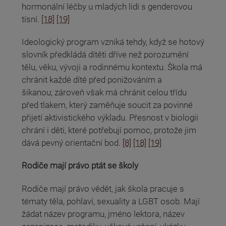
hormonální léčby u mladých lidí s genderovou
tísní.
[18]
[19]
Ideologický program vzniká tehdy, když se hotový
slovník předkládá dítěti dříve než porozumění
tělu, věku, vývoji a rodinnému kontextu. Škola má
chránit každé dítě před ponižováním a
šikanou; zároveň však má chránit celou třídu
před tlakem, který zaměňuje soucit za povinné
přijetí aktivistického výkladu. Přesnost v biologii
chrání i děti, které potřebují pomoc, protože jim
dává pevný orientační bod.
[8]
[18]
[19]
Rodiče mají právo ptát se školy
Rodiče mají právo vědět, jak škola pracuje s
tématy těla, pohlaví, sexuality a LGBT osob. Mají
žádat název programu, jméno lektora, název