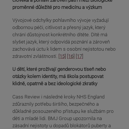
proměnné důležité pro medicínu a výzkum
Vývojové odchylky pohlavního vývoje vyžadují
odbornou péči, citlivost a přesný jazyk, který
chrání důstojnost konkrétního dítěte. Dítě má
slyšet jazyk, který odpovídá poznání a zároveň
zachovává úctu k lidem s osobní nejistotou nebo
zdravotní zvláštností.
[15]
[16]
[17]
U dětí, které prožívají genderovou tíseň nebo
otázky kolem identity, má škola postupovat
klidně, opatrně a bez ideologické zkratky
Cass Review i následné kroky NHS England
zdůraznily potřebu širšího, bezpečného a
důkladně posouzeného přístupu ke službám pro
děti a mladé lidi. BMJ Group upozornila na
zásadní nejistoty u dopadů blokátorů puberty a