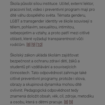
Škola působí silou instituce. Učitel, externí lektor,
pracovní list, video i preventivní program mají pro
dítě váhu dospělého světa. Témata genderu,
LGBT a transgender identity ve škole souvisejí s
tělem, pohlavím, sexualitou, intimitou,
sebepojetím a vztahy, a proto patří mezi citlivé
oblasti, které vyžadují transparentnost vůči
rodičům.
[8]
[9]
[10]
Školský zákon ukládá školám zajišťovat
bezpečnost a ochranu zdraví dětí, žáků a
studentů při vzdělávání a souvisejících
činnostech. Tato odpovědnost zahrnuje také
citlivé preventivní programy, protože i slova,
obrazy a skupinová dynamika mohou dítě
ovlivnit. Pedagogická odpovědnost tedy
znamená doložit obsah, věk, cíl, zdroje, metodiku
a osobu, která s dětmi pracuje.
[8]
[9]