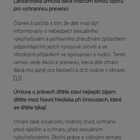
Lanzarotská úmluva dává rodičům silnou oporu
pro ochrannou prevenci
Článek 6 počítá s tím, že děti mají být
informovány o nebezpečí sexuálního
vykořisťování a pohlavního zneužívání způsobem
odpovídajícím jejich vývojové úrovni a ve
vhodných případech ve spolupráci s rodiči. Tento
rámec vede školu k prevenci, která dítě chrání,
dává mu jazyk pro bezpečí a drží rodiče v obraze.
[11]
Úmluva o právech dítěte staví nejlepší zájem
dítěte mezi hlavní hlediska při činnostech, které
se dítěte týkají
Chrání také soukromí, rodinný život, ochranu
před násilím a ochranu před sexuálním
vykořisťováním. Školní práce s citlivými tématy