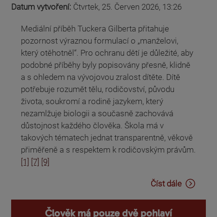
Datum vytvoření:
Čtvrtek, 25. Červen 2026, 13:26
Mediální příběh Tuckera Gilberta přitahuje
pozornost výraznou formulací o „manželovi,
který otěhotněl“. Pro ochranu dětí je důležité, aby
podobné příběhy byly popisovány přesně, klidně
a s ohledem na vývojovou zralost dítěte. Dítě
potřebuje rozumět tělu, rodičovství, původu
života, soukromí a rodině jazykem, který
nezamlžuje biologii a současně zachovává
důstojnost každého člověka. Škola má v
takových tématech jednat transparentně, věkově
přiměřeně a s respektem k rodičovským právům.
[1]
[7]
[9]
Číst dále
Člověk má pouze dvě pohlaví