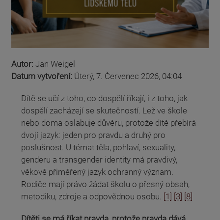
Autor:
Jan Weigel
Datum vytvoření:
Úterý, 7. Červenec 2026, 04:04
Dítě se učí z toho, co dospělí říkají, i z toho, jak
dospělí zacházejí se skutečností. Lež ve škole
nebo doma oslabuje důvěru, protože dítě přebírá
dvojí jazyk: jeden pro pravdu a druhý pro
poslušnost. U témat těla, pohlaví, sexuality,
genderu a transgender identity má pravdivý,
věkově přiměřený jazyk ochranný význam.
Rodiče mají právo žádat školu o přesný obsah,
metodiku, zdroje a odpovědnou osobu.
[1]
[3]
[8]
Dítěti se má říkat pravda, protože pravda dává