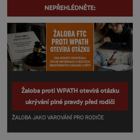
NEPŘEHLÉDNĚTE:
Žaloba proti WPATH otevírá otázku
ukrývání plné pravdy před rodiči
ŽALOBA JAKO VAROVÁNÍ PRO RODIČE
P
o
d