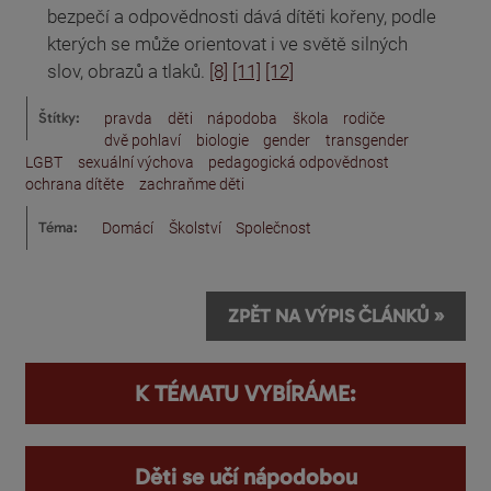
bezpečí a odpovědnosti dává dítěti kořeny, podle
kterých se může orientovat i ve světě silných
slov, obrazů a tlaků.
[8]
[11]
[12]
Štítky:
pravda
děti
nápodoba
škola
rodiče
dvě pohlaví
biologie
gender
transgender
LGBT
sexuální výchova
pedagogická odpovědnost
ochrana dítěte
zachraňme děti
Téma:
Domácí
Školství
Společnost
ZPĚT NA VÝPIS ČLÁNKŮ »
K TÉMATU VYBÍRÁME:
Děti se učí nápodobou