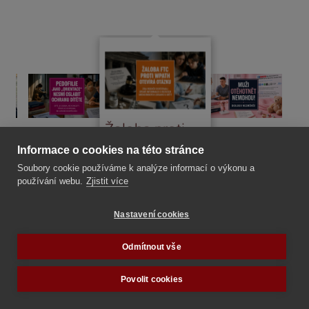
Žaloba proti
Pedofilie jako
Nemanipulujte
Uk
WPATH otevírá
Informace o cookies na této stránce
„orientace“
s dětmi a
rat
nesmí oslabit
nepopírejte
Is
Soubory cookie používáme k analýze informací o výkonu a
otázku
používání webu.
Zjistit více
ochranu dítěte
biologii!
úm
ukrývání plné
po
Nastavení cookies
pravdy před
ře
rodiči
Odmítnout vše
Povolit cookies
POKUD SE VÁM OBSAH LÍBÍ, PŘISPĚJTE