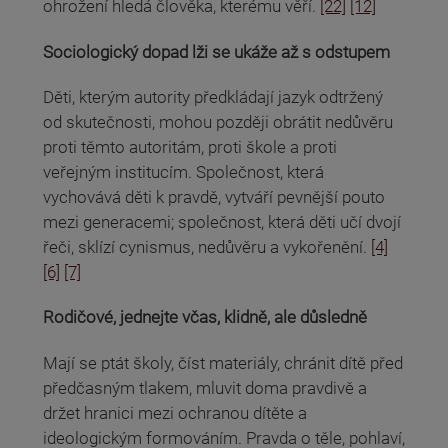
ohrožení hledá člověka, kterému věří.
[22]
[12]
Sociologický dopad lži se ukáže až s odstupem
Děti, kterým autority předkládají jazyk odtržený
od skutečnosti, mohou později obrátit nedůvěru
proti těmto autoritám, proti škole a proti
veřejným institucím. Společnost, která
vychovává děti k pravdě, vytváří pevnější pouto
mezi generacemi; společnost, která děti učí dvojí
řeči, sklízí cynismus, nedůvěru a vykořenění.
[4]
[6]
[7]
Rodičové, jednejte včas, klidně, ale důsledně
Mají se ptát školy, číst materiály, chránit dítě před
předčasným tlakem, mluvit doma pravdivě a
držet hranici mezi ochranou dítěte a
ideologickým formováním. Pravda o těle, pohlaví,