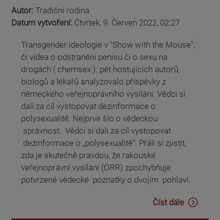
Autor:
Tradiční rodina
Datum vytvoření:
Čtvrtek, 9. Červen 2022, 02:27
Transgender ideologie v "Show with the Mouse",
či videa o odstranění penisu či o sexu na
drogách ( chemsex ): pět hostujících autorů,
biologů a lékařů analyzovalo příspěvky z
německého veřejnoprávního vysílání. Vědci si
dali za cíl vystopovat dezinformace o
polysexualitě. Nejprve šlo o vědeckou
správnost. Vědci si dali za cíl vystopovat
dezinformace o „polysexualitě“. Přáli si zjistit,
zda je skutečně pravdou, že rakouské
veřejnoprávní vysílání (ÖRR) zpochybňuje
potvrzené vědecké poznatky o dvojím pohlaví.
Číst dále