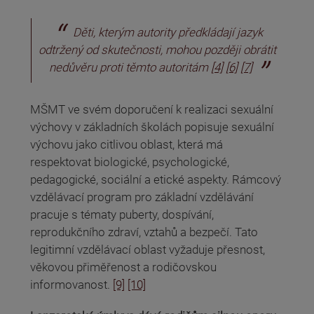
Děti, kterým autority předkládají jazyk
odtržený od skutečnosti, mohou později obrátit
nedůvěru proti těmto autoritám
[4]
[6]
[7]
MŠMT ve svém doporučení k realizaci sexuální
výchovy v základních školách popisuje sexuální
výchovu jako citlivou oblast, která má
respektovat biologické, psychologické,
pedagogické, sociální a etické aspekty. Rámcový
vzdělávací program pro základní vzdělávání
pracuje s tématy puberty, dospívání,
reprodukčního zdraví, vztahů a bezpečí. Tato
legitimní vzdělávací oblast vyžaduje přesnost,
věkovou přiměřenost a rodičovskou
informovanost.
[9]
[10]