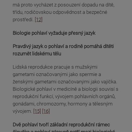
má proto vycházet z posouzení dopadu na dítě,
třídu, rodičovskou odpovědnost a bezpečné
prostředí.
[12]
Biologie pohlaví vyžaduje přesný jazyk
Pravdivý jazyk o pohlaví a rodině pomáhá dítěti
rozumět lidskému tělu
Lidská reprodukce pracuje s mužskými
gametami označovanými jako spermie a
ženskými gametami označovanými jako vajíčka.
Biologické pohlaví v medicíně a biologii souvisí s
reprodukční funkcí, vývojem pohlavních orgánů,
gonádami, chromozomy, hormony a tělesným
vývojem.
[15]
[16]
Dvě pohlaví tvoří základní reprodukční rámec
člověka a pohlaví zároveň patří mezi biologické