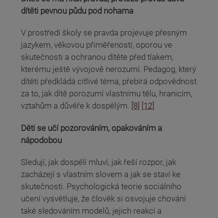
dítěti pevnou půdu pod nohama
V prostředí školy se pravda projevuje přesným
jazykem, věkovou přiměřeností, oporou ve
skutečnosti a ochranou dítěte před tlakem,
kterému ještě vývojově nerozumí. Pedagog, který
dítěti předkládá citlivé téma, přebírá odpovědnost
za to, jak dítě porozumí vlastnímu tělu, hranicím,
vztahům a důvěře k dospělým.
[8]
[12]
Děti se učí pozorováním, opakováním a
nápodobou
Sledují, jak dospělí mluví, jak řeší rozpor, jak
zacházejí s vlastním slovem a jak se staví ke
skutečnosti. Psychologická teorie sociálního
učení vysvětluje, že člověk si osvojuje chování
také sledováním modelů, jejich reakcí a