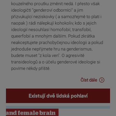
kouzelného proutku změnit nedá. I přesto však
ideologičtí "genderoví odborníci" a jim
přizvukující neziskovky ( a samozřejmě to platí i
naopak ) rádi nálepkují kohokoliv, kdo s jejich
ideologií nesouhlasí homofobií, transfobií,
queerfobií a mnohým dalším. Pokud zkrátka
neakceptujete prachobyčejnou ideologii a pokud
jednoduše nepřijmete hru na genderismus,
budete muset "z kola ven". O agresivitě
transideologů a o účelu genderové ideologie si
povíme někdy příště.
Číst dále
Existují dvě lidská pohlaví