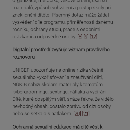
organizace, metodiku, věkové určení, ukázku
materiálů, způsob schválení a postup školy při
zneklidnění dítěte. Písemný dotaz může žádat
vysvětlení cíle programu, přiměřenosti danému
ročníku, ochrany studu, práce s osobními
otázkami a odpovědné osoby.
[8]
[9]
[12]
Digitální prostředí zvyšuje význam pravdivého
rozhovoru
UNICEF upozorňuje na online rizika včetně
sexuálního vykořisťování a zneužívání dětí,
NÚKIB nabízí školám materiály k tématům
kybergroomingu, sextingu, nátlaku a vydírání.
Dítě, které dospělým věří, snáze řekne, že vidělo
nevhodný obsah, dostalo zprávu od cizí osoby
nebo se setkalo s nátlakem.
[20]
[21]
Ochranná sexuální edukace má dítě vést k