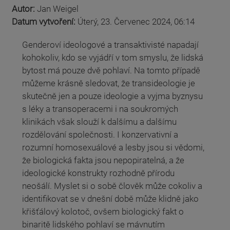
Autor:
Jan Weigel
Datum vytvoření:
Úterý, 23. Červenec 2024, 06:14
Genderoví ideologové a transaktivisté napadají
kohokoliv, kdo se vyjádří v tom smyslu, že lidská
bytost má pouze dvě pohlaví. Na tomto případě
můžeme krásně sledovat, že transideologie je
skutečně jen a pouze ideologie a vyjma byznysu
s léky a transoperacemi i na soukromých
klinikách však slouží k dalšímu a dalšímu
rozdělování společnosti. I konzervativní a
rozumní homosexuálové a lesby jsou si vědomi,
že biologická fakta jsou nepopiratelná, a že
ideologické konstrukty rozhodně přírodu
neošálí. Myslet si o sobě člověk může cokoliv a
identifikovat se v dnešní době může klidně jako
křišťálový kolotoč, ovšem biologický fakt o
binaritě lidského pohlaví se mávnutím