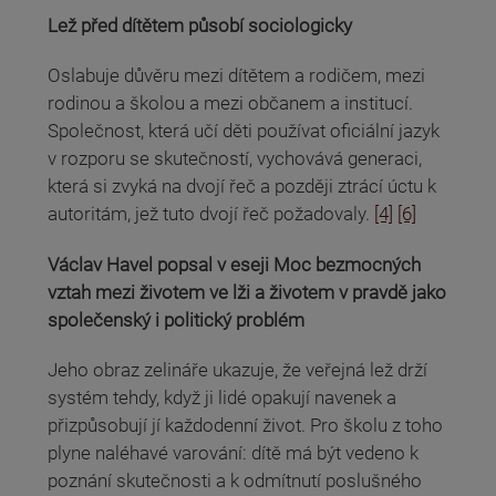
Lež před dítětem působí sociologicky
Oslabuje důvěru mezi dítětem a rodičem, mezi
rodinou a školou a mezi občanem a institucí.
Společnost, která učí děti používat oficiální jazyk
v rozporu se skutečností, vychovává generaci,
která si zvyká na dvojí řeč a později ztrácí úctu k
autoritám, jež tuto dvojí řeč požadovaly.
[4]
[6]
Václav Havel popsal v eseji Moc bezmocných
vztah mezi životem ve lži a životem v pravdě jako
společenský i politický problém
Jeho obraz zelináře ukazuje, že veřejná lež drží
systém tehdy, když ji lidé opakují navenek a
přizpůsobují jí každodenní život. Pro školu z toho
plyne naléhavé varování: dítě má být vedeno k
poznání skutečnosti a k odmítnutí poslušného