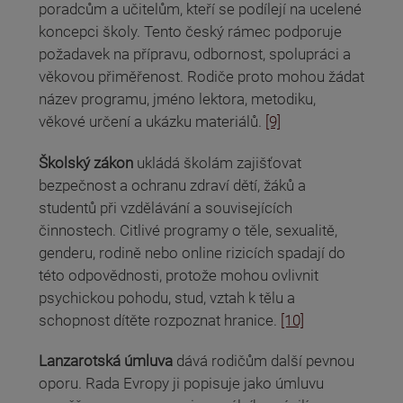
poradcům a učitelům, kteří se podílejí na ucelené
koncepci školy. Tento český rámec podporuje
požadavek na přípravu, odbornost, spolupráci a
věkovou přiměřenost. Rodiče proto mohou žádat
název programu, jméno lektora, metodiku,
věkové určení a ukázku materiálů.
[9]
Školský zákon
ukládá školám zajišťovat
bezpečnost a ochranu zdraví dětí, žáků a
studentů při vzdělávání a souvisejících
činnostech. Citlivé programy o těle, sexualitě,
genderu, rodině nebo online rizicích spadají do
této odpovědnosti, protože mohou ovlivnit
psychickou pohodu, stud, vztah k tělu a
schopnost dítěte rozpoznat hranice.
[10]
Lanzarotská úmluva
dává rodičům další pevnou
oporu. Rada Evropy ji popisuje jako úmluvu