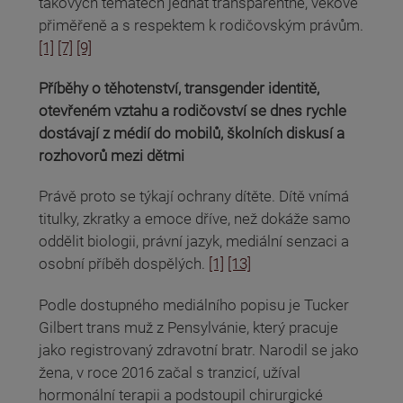
takových tématech jednat transparentně, věkově
přiměřeně a s respektem k rodičovským právům.
[1]
[7]
[9]
Příběhy o těhotenství, transgender identitě,
otevřeném vztahu a rodičovství se dnes rychle
dostávají z médií do mobilů, školních diskusí a
rozhovorů mezi dětmi
Právě proto se týkají ochrany dítěte. Dítě vnímá
titulky, zkratky a emoce dříve, než dokáže samo
oddělit biologii, právní jazyk, mediální senzaci a
osobní příběh dospělých.
[1]
[13]
Podle dostupného mediálního popisu je Tucker
Gilbert trans muž z Pensylvánie, který pracuje
jako registrovaný zdravotní bratr. Narodil se jako
žena, v roce 2016 začal s tranzicí, užíval
hormonální terapii a podstoupil chirurgické