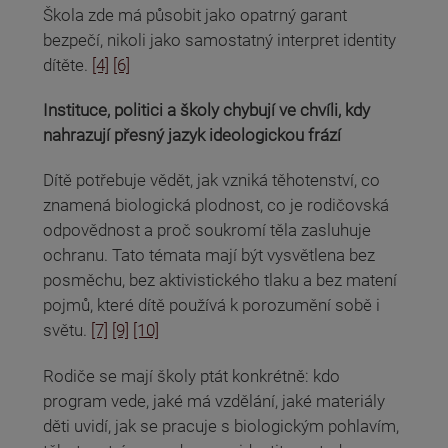
Škola zde má působit jako opatrný garant
bezpečí, nikoli jako samostatný interpret identity
dítěte.
[4]
[6]
Instituce, politici a školy chybují ve chvíli, kdy
nahrazují přesný jazyk ideologickou frází
Dítě potřebuje vědět, jak vzniká těhotenství, co
znamená biologická plodnost, co je rodičovská
odpovědnost a proč soukromí těla zasluhuje
ochranu. Tato témata mají být vysvětlena bez
posměchu, bez aktivistického tlaku a bez matení
pojmů, které dítě používá k porozumění sobě i
světu.
[7]
[9]
[10]
Rodiče se mají školy ptát konkrétně: kdo
program vede, jaké má vzdělání, jaké materiály
děti uvidí, jak se pracuje s biologickým pohlavím,