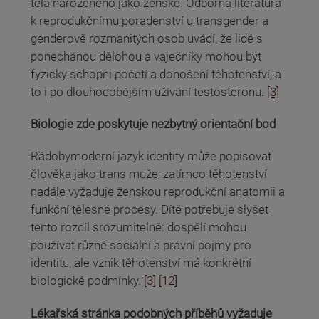
těla narozeného jako ženské. Odborná literatura
k reprodukčnímu poradenství u transgender a
genderově rozmanitých osob uvádí, že lidé s
ponechanou dělohou a vaječníky mohou být
fyzicky schopni početí a donošení těhotenství, a
to i po dlouhodobějším užívání testosteronu.
[3]
Biologie zde poskytuje nezbytný orientační bod
Rádobymoderní jazyk identity může popisovat
člověka jako trans muže, zatímco těhotenství
nadále vyžaduje ženskou reprodukční anatomii a
funkční tělesné procesy. Dítě potřebuje slyšet
tento rozdíl srozumitelně: dospělí mohou
používat různé sociální a právní pojmy pro
identitu, ale vznik těhotenství má konkrétní
biologické podmínky.
[3]
[12]
Lékařská stránka podobných příběhů vyžaduje