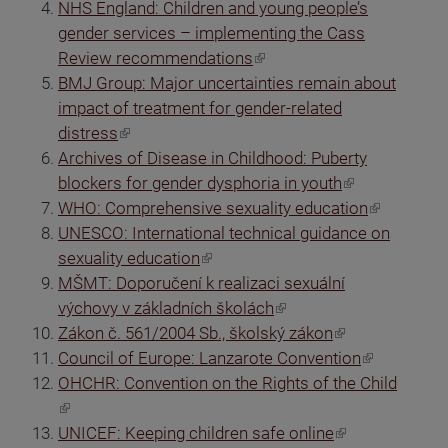
NHS England: Children and young people’s
gender services – implementing the Cass
(odkaz je externí)
Review recommendations
BMJ Group: Major uncertainties remain about
impact of treatment for gender-related
(odkaz je externí)
distress
Archives of Disease in Childhood: Puberty
(odkaz je externí)
blockers for gender dysphoria in youth
(odkaz je externí)
WHO: Comprehensive sexuality education
UNESCO: International technical guidance on
(odkaz je externí)
sexuality education
MŠMT: Doporučení k realizaci sexuální
(odkaz je externí)
výchovy v základních školách
(odkaz je externí)
Zákon č. 561/2004 Sb., školský zákon
(odkaz je externí)
Council of Europe: Lanzarote Convention
OHCHR: Convention on the Rights of the Child
(odkaz je externí)
(odkaz je externí)
UNICEF: Keeping children safe online