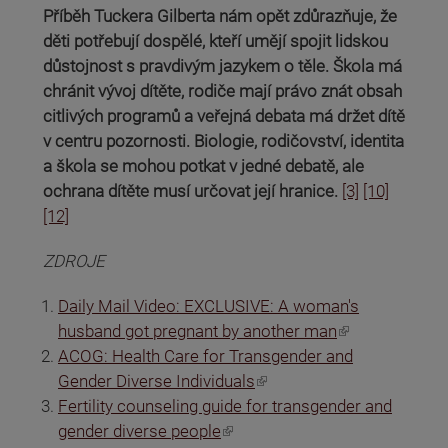
Příběh Tuckera Gilberta nám opět zdůrazňuje, že
děti potřebují dospělé, kteří umějí spojit lidskou
důstojnost s pravdivým jazykem o těle. Škola má
chránit vývoj dítěte, rodiče mají právo znát obsah
citlivých programů a veřejná debata má držet dítě
v centru pozornosti. Biologie, rodičovství, identita
a škola se mohou potkat v jedné debatě, ale
ochrana dítěte musí určovat její hranice.
[3]
[10]
[12]
ZDROJE
Daily Mail Video: EXCLUSIVE: A woman's
(odkaz je externí)
husband got pregnant by another man
ACOG: Health Care for Transgender and
(odkaz je externí)
Gender Diverse Individuals
Fertility counseling guide for transgender and
(odkaz je externí)
gender diverse people