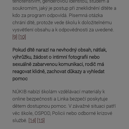
těhotenstvím, genderovou identitou, studem a
soukromím, jaký je postup při zneklidnění dítěte a
kdo za program odpovídá. Písemná otázka
chrání dítě, protože vede školu k doložitelnému
vysvětlení obsahu a k odpovědnosti za uvedené.
[9]
[10]
Pokud dítě narazí na nevhodný obsah, nátlak,
výhrůžku, žádost o intimní fotografii nebo
sexuálně zabarvenou komunikaci, rodič má
reagovat klidně, zachovat důkazy a vyhledat
pomoc
NÚKIB nabízí školám vzdělávací materiály k
online bezpečnosti a Linka bezpečí poskytuje
dětem dostupnou pomoc. V závažné situaci patří
věc škole, OSPOD, Policii nebo odborné krizové
službě.
[14]
[15]