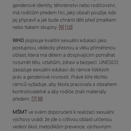
genderové identity, těhotenství nebo rodičovství,
má rodičům předem říci, jaký obsah použije, kdo
jej připravil a jak bude chránit děti před zmatkem
nebo tlakem skupiny.
[9]
[10]
WHO
popisuje kvalitní sexuální edukaci jako
postupnou, vědecky přesnou a věku přiměřenou
oblast, která má dětem a dospívajícím pomáhat
rozumět tělu, vztahům, zdraví a bezpečí. UNESCO
zasazuje sexuální edukaci do rámce lidských
práv a genderové rovnosti. Právě šíře těchto
rámců vyžaduje, aby škola pracovala s obsahem
kontrolovatelně a aby rodiče znali materiály
předem.
[7]
[8]
MŠMT
ve svém doporučení k realizaci sexuální
výchovy uvádí, že jde o citlivou oblast určenou
vedení škol, metodikům prevence, výchovným