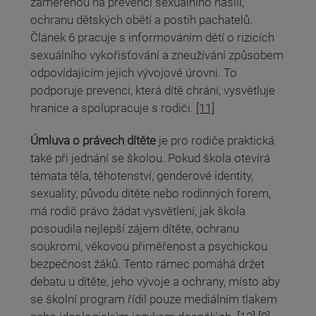
zaměřenou na prevenci sexuálního násilí,
ochranu dětských obětí a postih pachatelů.
Článek 6 pracuje s informováním dětí o rizicích
sexuálního vykořisťování a zneužívání způsobem
odpovídajícím jejich vývojové úrovni. To
podporuje prevenci, která dítě chrání, vysvětluje
hranice a spolupracuje s rodiči.
[11]
Úmluva o právech dítěte
je pro rodiče praktická
také při jednání se školou. Pokud škola otevírá
témata těla, těhotenství, genderové identity,
sexuality, původu dítěte nebo rodinných forem,
má rodič právo žádat vysvětlení, jak škola
posoudila nejlepší zájem dítěte, ochranu
soukromí, věkovou přiměřenost a psychickou
bezpečnost žáků. Tento rámec pomáhá držet
debatu u dítěte, jeho vývoje a ochrany, místo aby
se školní program řídil pouze mediálním tlakem