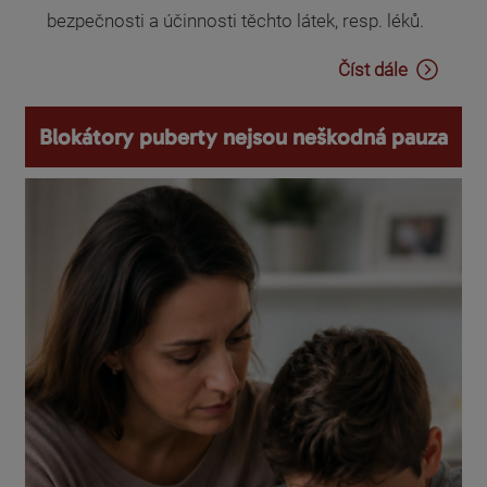
bezpečnosti a účinnosti těchto látek, resp. léků.
Číst dále
Blokátory puberty nejsou neškodná pauza