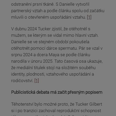
odstranění prsní tkáně. S Danielle vytvořil
partnerský vztah a podle článku spolu od začátku
mluvili o otevřeném uspořádání vztahu.
[1]
V dubnu 2024 Tucker zjistil, že otěhotněl s
mužem, se kterým se vídal mimo hlavní vztah.
Danielle se ve stejném období pokoušela
otěhotnět pomocí dárce spermatu. Pár se vzal v
srpnu 2024 a dcera Maya se podle článku
narodila v únoru 2025. Tato časová osa ukazuje,
že mediální titulek stojí na složitém souběhu
identity, plodnosti, vztahového uspořádání a
rodičovství.
[1]
Publicistická debata má začít přesným popisem
Těhotenství bylo možné proto, že Tucker Gilbert
si i po tranzici zachoval reprodukční schopnost