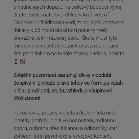
ohledně jejich dopadů na celkový budoucí vývoj
dítěte. Systematický přehled v Archives of
Disease in Childhood uvedl, že nejlepší dostupné
důkazy o účincích blokátorů puberty měly
převážně velmi nízkou jistotu. Škola musí tyto
medicínské nejistoty respektovat a má chránit
dítě před tlakem na rychlé závěry o těle a identitě.
[5]
[6]
Zvláštní pozornost zasluhují dívky v období
dospívání, protože právě tehdy se formuje vztah
k tělu, plodnosti, studu, vzhledu a skupinové
příslušnosti
Pokud dívka prožívá nejistotu kolem těla nebo
identity, potřebuje citlivé posouzení, rodinnou
oporu, ochranu před šikanou a odborníky, kteří
zohlední širší psychický a vývojový kontext.