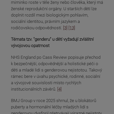
miminko roste v těle ženy nebo člověka, který má
ženské reprodukční orgány. U starších dětí lze
doplnit rozdíl mezi biologickým pohlavím,
sociální identitou, právním jazykem a
rodičovskou odpovědností.
[3]
[13]
Témata tzv. "genderu" u dětí vyžadují zvláštní
vývojovou opatrnost
NHS England po Cass Review popisuje přechod
k bezpečnější, odpovědnější a holistické péči o
děti a mladé lidi s genderovou nejistotou. Takový
rámec bere v úvahu psychické, rodinné, sociální
a vývojové souvislosti místo rychlých
institucionálních závěrů.
[4]
BMJ Group v roce 2025 shrnul, že u blokátorů
puberty a hormonální léčby mladých lidí s
genderovou dysforií přetrvávají výrazné nejistoty