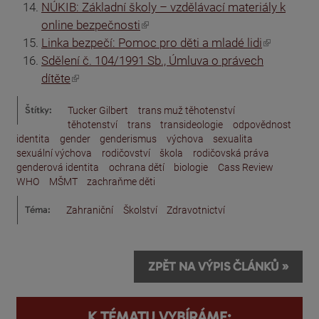
NÚKIB: Základní školy – vzdělávací materiály k
(odkaz je externí)
online bezpečnosti
(odkaz je externí)
Linka bezpečí: Pomoc pro děti a mladé lidi
Sdělení č. 104/1991 Sb., Úmluva o právech
(odkaz je externí)
dítěte
Štítky:
Tucker Gilbert
trans muž těhotenství
těhotenství
trans
transideologie
odpovědnost
identita
gender
genderismus
výchova
sexualita
sexuální výchova
rodičovství
škola
rodičovská práva
genderová identita
ochrana dětí
biologie
Cass Review
WHO
MŠMT
zachraňme děti
Téma:
Zahraniční
Školství
Zdravotnictví
ZPĚT NA VÝPIS ČLÁNKŮ »
K TÉMATU VYBÍRÁME: