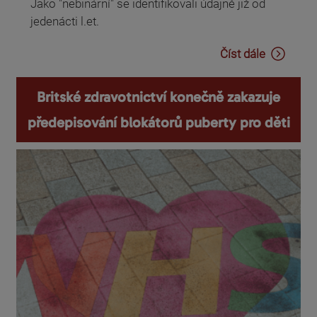
Jako "nebinární" se identifikovali údajně již od
jedenácti l.et.
Číst dále
Britské zdravotnictví konečně zakazuje
předepisování blokátorů puberty pro děti