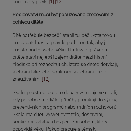
přiměřený jazyk.
[1]
[12]
Rodičovství musí být posuzováno především z
pohledu dítěte
Dítě potřebuje bezpečí, stabilitu, péči, vztahovou
předvídatelnost a pravdu podanou tak, aby ji
uneslo podle svého věku. Úmluva o právech
dítěte staví nejlepší zájem dítěte mezi hlavní
hlediska při rozhodnutích, která se dítěte dotýkají,
a chrání také jeho soukromí a ochranu před
zneužíváním.
[12]
Školní prostředí do této debaty vstupuje ve chvíli,
kdy podobné mediální příběhy pronikají do výuky,
preventivních programů nebo třídních rozhovorů.
Škola má dítěti vysvětlovat tělo, dospívání,
soukromí, vztahy a bezpečí způsobem, který
odpovídá věku. Pokud pracuje s tématy