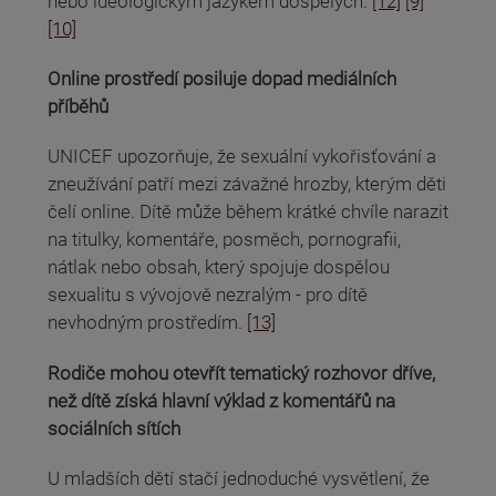
nebo ideologickým jazykem dospělých.
[12]
[9]
[10]
Online prostředí posiluje dopad mediálních
příběhů
UNICEF upozorňuje, že sexuální vykořisťování a
zneužívání patří mezi závažné hrozby, kterým děti
čelí online. Dítě může během krátké chvíle narazit
na titulky, komentáře, posměch, pornografii,
nátlak nebo obsah, který spojuje dospělou
sexualitu s vývojově nezralým - pro dítě
nevhodným prostředím.
[13]
Rodiče mohou otevřít tematický rozhovor dříve,
než dítě získá hlavní výklad z komentářů na
sociálních sítích
U mladších dětí stačí jednoduché vysvětlení, že