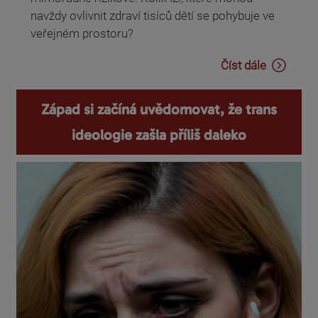
navždy ovlivnit zdraví tisíců dětí se pohybuje ve
veřejném prostoru?
Číst dále
Západ si začíná uvědomovat, že trans
ideologie zašla příliš daleko