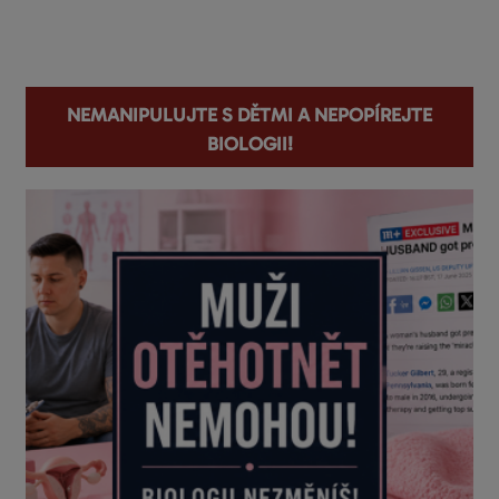
You are here
Nemanipulujte s dětmi a nepopírejte
biologii!