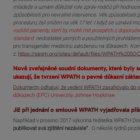
mládeže a uznání důležité role zpráv rodičů při hodnocen
způsobilosti pro nevratné intervence. Věk způsobilosti p
proceduru, byl snížen na věk 17 let. I když se uznává m
rozlišit pacienty, kteří by mohli mít prospěch z doporučen
standard
: nedostatek jasných a použitelných prohlášení
pro transgender medicínu založenou na důkazech.
Kom
(odkaz je externí)
z:
https://segm.org/sites/default/files/WPATH%20S
Nově zveřejněné soudní dokumenty, které byly so
ukazují, že tvrzení WPATH o pevné důkazní zákla
Dokumenty odhalují, že vedení WPATH zasahovalo do v
důkazech (EPC) Univerzity Johnse Hopkinse.
Již při jednání o smlouvě WPATH vyjadřovala přá
Například v prosinci 2017 výkonná ředitelka WPATH Don
publikovat svá zjištění nezávisle“
. O několik týdnů pozd