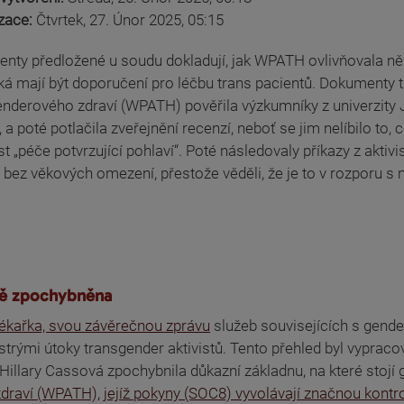
izace:
Čtvrtek, 27. Únor 2025, 05:15
nty předložené u soudu dokladují, jak WPATH ovlivňovala něk
ká mají být doporučení pro léčbu trans pacientů. Dokumenty t
enderového zdraví (WPATH) pověřila výzkumníky z univerzity
 a poté potlačila zveřejnění recenzí, neboť se jim nelíbilo to
t „péče potvrzující pohlaví“. Poté následovaly příkazy z aktivi
 bez věkových omezení, přestože věděli, že je to v rozporu 
dně zpochybněna
 lékařka, svou závěrečnou zprávu
služeb souvisejících s gender
strými útoky transgender aktivistů. Tento přehled byl vypra
Hillary Cassová zpochybnila důkazní základnu, na které stojí
draví (WPATH), jejíž pokyny (SOC8) vyvolávají značnou kontr