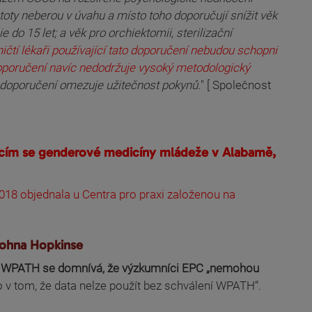
toty neberou v úvahu a místo toho doporučují snížit věk
do 15 let; a věk pro orchiektomii, sterilizační
iničtí lékaři používající tato doporučení nebudou schopni
poručení navíc nedodržuje vysoký metodologický
dé doporučení omezuje užitečnost pokynů.
" [ Společnost
ajícím se genderové medicíny mládeže v Alabamě,
 2018 objednala u Centra pro praxi založenou na
Johna Hopkinse
 WPATH se domnívá, že výzkumníci EPC „nemohou
 v tom, že data nelze použít bez schválení WPATH“.