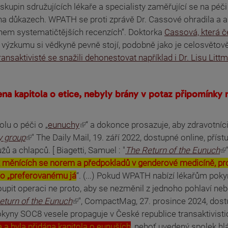
kupin sdružujících lékaře a specialisty zaměřující se na péči
a důkazech. WPATH se proti zprávě Dr. Cassové ohradila a arg
ohem systematičtějších recenzích“. Doktorka
Cassová, která če
výzkumu si vědkyně pevně stojí, podobně jako je celosvětově 
ransaktivisté se snažili dehonestovat například i Dr. Lisu Lit
a kapitola o etice, nebyly brány v potaz připomínky n
lu o péči o „
eunuchy
“ a dokonce prosazuje, aby zdravotníci zvá
y group
" The Daily Mail, 19. září 2022, dostupné online, příst
 a chlapců. [ Biagetti, Samuel : "
The Return of the Eunuch
ěnících se norem a předpokladů v genderové medicíně, proto
lo „preferovanému já
“. (...) Pokud WPATH nabízí lékařům pokyn
t operaci ne proto, aby se nezměnil z jednoho pohlaví nebo 
eturn of the Eunuch
", CompactMag, 27. prosince 2024, dostu
kyny SOC8 vesele propaguje v České republice transaktivisti
a a byla přidána kapitola o eunuších
, neboť uvedený spolek hl