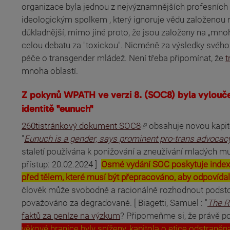
organizace byla jednou z nejvýznamnějších profesních s
ideologickým spolkem , který ignoruje vědu založenou n
důkladnější, mimo jiné proto, že jsou založeny na „mn
celou debatu za "toxickou". Nicméně za výsledky svého 
péče o transgender mládež. Není třeba připomínat, že
t
mnoha oblastí.
Z pokynů WPATH ve verzi 8. (SOC8) byla vyloučen
identitě "eunuch"
(odkaz je externí)
(odkaz je externí)
260tistránkový dokument SOC8
obsahuje novou kapito
(odkaz je externí)
"
Eunuch is a gender, says prominent pro-trans advocac
(odkaz je externí)
staletí používána k ponižování a zneužívání mladých mužů
přístup: 20.02.2024 ]
Osmé vydání SOC poskytuje index m
před tělem, které musí být přepracováno, aby odpovída
člověk může svobodně a racionálně rozhodnout podstoupi
(odkaz je externí)
považováno za degradované. [ Biagetti, Samuel : "
The R
faktů za peníze na výzkum
? Připomeňme si, že právě po
věkové hranice byly sníženy, kapitola o etice odstraněn