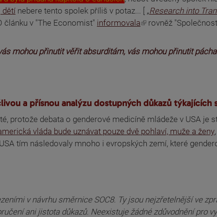
 dětí
nebere tento spolek příliš v potaz... [ „
Research into Tra
] O článku v "The Economist"
informovala
rovněž "Společnost
í vás mohou přinutit věřit absurditám, vás mohou přinutit pácha
ivou a přísnou analýzu dostupných důkazů týkajících 
té, protože debata o genderové medicíně mládeže v USA je stá
že americká vláda bude uznávat pouze dvě pohlaví, muže a ženy
. USA tím následovaly mnoho i evropských zemí, které gender
ními v návrhu směrnice SOC8. Ty jsou nejzřetelnější ve zp
poručení ani jistota důkazů. Neexistuje žádné zdůvodnění pro