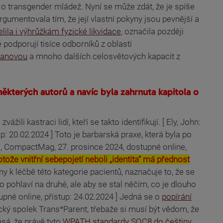
 o transgender mládež. Nyní se může zdát, že je spíše
umentovala tím, že její vlastní pokyny jsou pevnější a
lila i výhrůžkám fyzické likvidace
, označila později
podporují tisíce odborníků z oblasti
tmanovou
a mnoho dalších celosvětových kapacit z
ěkterých autorů a navíc byla zahrnuta kapitola o
žili kastraci lidí, kteří se takto identifikují. [ Ely, John:
up: 20.02.2024 ] Toto je barbarská praxe, která byla po
", CompactMag, 27. prosince 2024, dostupné online,
že vnitřní sebepojetí neboli „identita“ má přednost
y k léčbě této kategorie pacientů, naznačuje to, že se
pohlaví na druhé, ale aby se stal něčím, co je dlouho
pné online, přístup: 24.02.2024 ] Jedná se o
popírání
cký spolek Trans*Parent, třebaže si musí být vědom, že
ásá, že právě tyto
WPATH standardy SOC8 do češtiny