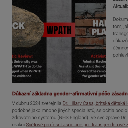
Aktual
Dokume
tom, ja
transg
důkazů,
účinnos
pohlaví
Důkazní základna gender-afirmativní péče zása
V dubnu 2024 zveřejnila
Dr. Hilary Cass, britská dětská
podobně jako mnoho jiných specialistů, se ocitla pod o
zdravotního systému (NHS England). Ve své zprávě Dr. 
reakci
Světové profesní asociace pro transgenderové z