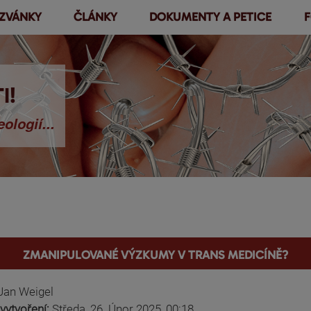
ZVÁNKY
ČLÁNKY
DOKUMENTY A PETICE
F
Přejít k
hlavnímu
obsahu
I!
ologií...
Zmanipulované výzkumy v trans medicíně?
Jan Weigel
vytvoření:
Středa, 26. Únor 2025, 00:18