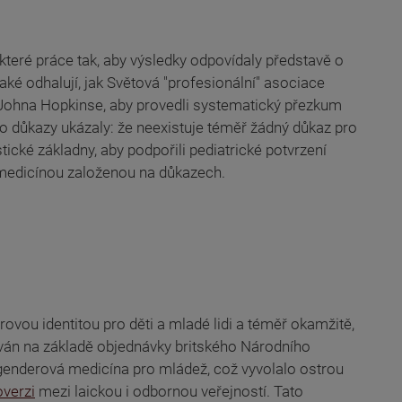
teré práce tak, aby výsledky odpovídaly představě o
aké odhalují, jak Světová "profesionální" asociace
 Johna Hopkinse, aby provedli systematický přezkum
, co důkazy ukázaly: že neexistuje téměř žádný důkaz pro
stické základny, aby podpořili pediatrické potvrzení
s medicínou založenou na důkazech.
ovou identitou pro děti a mladé lidi a téměř okamžitě,
cován na základě objednávky britského Národního
 genderová medicína pro mládež, což vyvolalo ostrou
overzi
mezi laickou i odbornou veřejností. Tato