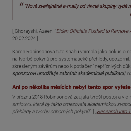
"Nově zveřejněné e-maily od vlivné skupiny vydáva
(odkaz je externí)
[ Ghorayshi, Azeen: "
Biden Officials Pushed to Remove
20.02.2024 ]
Karen Robinsonová tuto snahu vnímala jako pokus o nep
na tvorbě pokynů pro systematické přehledy, upozornil
zkresleným závěrům nebo k potlačení nepříznivých důk
sponzorovi umožňuje zabránit akademické publikaci,
“ n
Ani po několika měsících nebyl tento spor vyřeše
V březnu 2018 Robinsonová zaujala tvrdší postoj a v e-m
smlouvu, která by takto omezovala akademickou svobo
(odkaz je externí)
přehledy a tvorbu odborných pokynů
“. [ „
Research into 