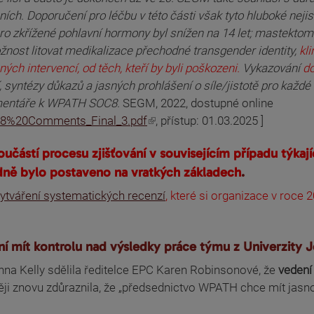
ích. Doporučení pro léčbu v této části však tyto hluboké nejis
ro zkřížené pohlavní hormony byl snížen na 14 let; mastektomie 
ožnost litovat medikalizace přechodné transgender identity,
kl
ých intervencí, od těch, kteří by byli poškozeni.
Vykazování
do
, syntézy důkazů a jasných prohlášení o síle/jistotě pro kaž
entáře k WPATH SOC8.
SEGM, 2022, dostupné online
OC8%20Comments_Final_3.pdf
, přístup: 01.03.2025 ]
učástí procesu zjišťování v souvisejícím případu týk
dně bylo postaveno na vratkých základech
.
ytváření systematických recenzí
, které si organizace v roce
ní mít kontrolu nad výsledky práce týmu z Univerzity 
na Kelly sdělila ředitelce EPC Karen Robinsonové, že
vedení
ěji znovu zdůraznila, že „předsednictvo WPATH chce mít jasno