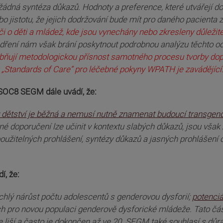
ádná syntéza důkazů. Hodnoty a preference, které utvářejí d
jistotu, že jejich dodržování bude mít pro daného pacienta z
či o děti a mládež, kde jsou vynechány nebo zkresleny důleži
jádření nám však brání poskytnout podrobnou analýzu těchto odd
ňují metodologickou přísnost samotného procesu tvorby dopo
u „Standards of Care“ pro léčebné pokyny WPATH je zavádějící
SOC8 SEGM dále uvádí, že:
dětství je běžná a nemusí nutně znamenat budoucí transgende
silné doporučení lze učinit v kontextu slabých důkazů, jsou však
použitelných prohlášení, syntézy důkazů a jasných prohlášení 
, že:
hlý nárůst počtu adolescentů s genderovou dysforií;
potenciá
ch pro novou populaci genderově dysforické mládeže. Tato čás
 se liší a často je dokončen až ve 20. SEGM také souhlasí s 