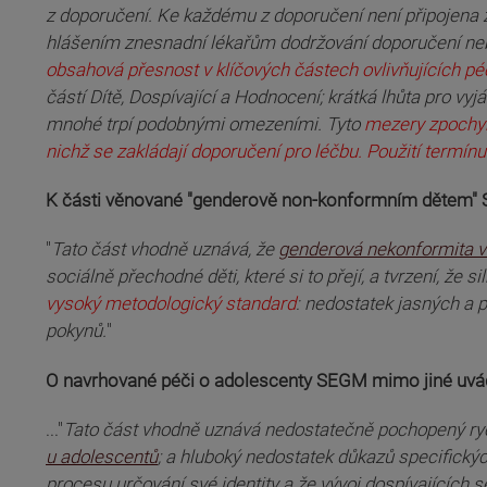
z doporučení. Ke každému z doporučení není připojena ž
hlášením znesnadní lékařům dodržování doporučení nebo 
obsahová přesnost v klíčových částech ovlivňujících pé
částí Dítě, Dospívající a Hodnocení; krátká lhůta pro vy
mnohé trpí podobnými omezeními. Tyto
mezery zpochyb
nichž se zakládají doporučení pro léčbu. Použití termín
K části věnované "genderově non-konformním dětem" 
"
Tato část vhodně uznává, že
genderová nekonformita v 
sociálně přechodné děti, které si to přejí, a tvrzení, že 
vysoký metodologický standard
: nedostatek jasných a 
pokynů.
"
O navrhované péči o adolescenty SEGM mimo jiné uvádí
..."
Tato část vhodně uznává nedostatečně pochopený ryc
u adolescentů
; a hluboký nedostatek důkazů specifický
procesu určování své identity a že vývoj dospívajících