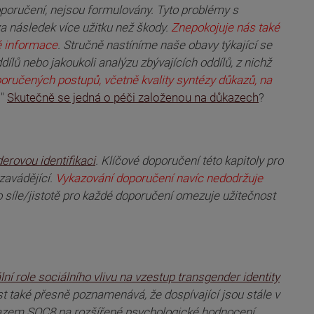
oporučení, nejsou formulovány. Tyto problémy s
a následek více užitku než škody.
Znepokojuje nás také
té informace
. Stručně nastíníme naše obavy týkající se
ílů nebo jakoukoli analýzu zbývajících oddílů, z nichž
ručených postupů, včetně kvality syntézy důkazů, na
.
"
Skutečně se jedná o péči založenou na důkazech
?
rovou identifikaci
. Klíčové doporučení této kapitoly pro
 zavádějící.
Vykazování doporučení navíc nedodržuje
o síle/jistotě pro každé doporučení omezuje užitečnost
lní role sociálního vlivu na vzestup transgender identity
t také přesně poznamenává, že dospívající jsou stále v
důrazem SOC8 na rozšířené psychologické hodnocení