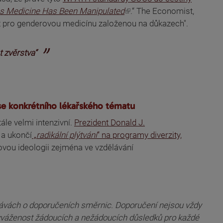
ns Medicine Has Been Manipulated
.“ The Economist,
 pro genderovou medicínu založenou na důkazech".
t zvěrstva“
se konkrétního lékařského tématu
le velmi intenzivní.
Prezident Donald J.
, a ukončí
„
radikální plýtvání
“ na programy diverzity,
ovou ideologii zejména ve vzdělávání
rávách o doporučeních směrnic. Doporučení nejsou vždy
 vyváženost žádoucích a nežádoucích důsledků pro každé