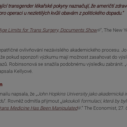
jící transgender lékařské pokyny naznačují, že američtí zdrav
pro operaci u nezletilých kvůli obavám z politického dopadu."
 Age Limits for Trans Surgery, Documents Show
", The New Y
atřičné ovlivňování nezávislého akademického procesu. John 
, že pokud sponzoři výzkumu mají možnost zasahovat do výsl
azů. Robinsonová se snažila podobnému výsledku zabránit. „
apsala Kellyové.
n
ailu napsala, že „
John Hopkins University jako akademická ins
du
“. Rovněž odmítla přijmout „
jakoukoli formulaci, která by 
Trans Medicine Has Been Manipulated
.“ The Economist, 27. 