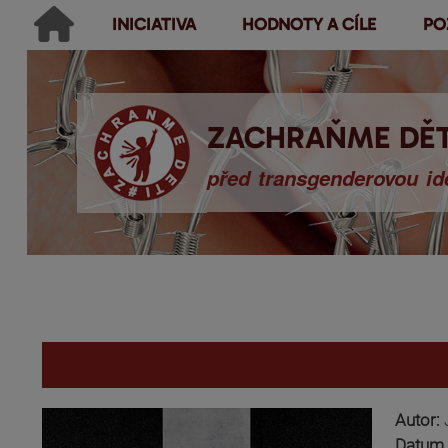
INICIATIVA
HODNOTY A CÍLE
PO
Main menu
Hledat
Ikonky sociálních sítí
Vyhledávání
ZACHRAŇME DĚT
před transgenderovou ide
You are here
Autor:
Datum 