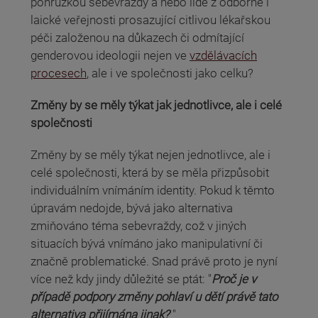
pohrůžkou sebevraždy a nebo lidé z odborné i
laické veřejnosti prosazující citlivou lékařskou
péči založenou na důkazech či odmítající
genderovou ideologii nejen ve
vzdělávacích
procesech
, ale i ve společnosti jako celku?
Změny by se měly týkat jak jednotlivce, ale i celé
společnosti
Změny by se měly týkat nejen jednotlivce, ale i
celé společnosti, která by se měla přizpůsobit
individuálním vnímáním identity. Pokud k těmto
úpravám nedojde, bývá jako alternativa
zmiňováno téma sebevraždy, což v jiných
situacích bývá vnímáno jako manipulativní či
značně problematické. Snad právě proto je nyní
více než kdy jindy důležité se ptát: "
Proč je v
případě podpory změny pohlaví u dětí právě tato
alternativa přijímána jinak?
"