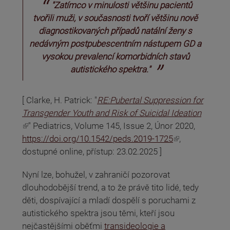
"Zatímco v minulosti většinu pacientů
tvořili muži, v současnosti tvoří většinu nově
diagnostikovaných případů natální ženy s
nedávným postpubescentním nástupem GD a
vysokou prevalencí komorbidních stavů
autistického spektra."
[ Clarke, H. Patrick: "
RE:Pubertal Suppression for
Transgender Youth and Risk of Suicidal Ideation
(odkaz je externí)
" Pediatrics, Volume 145, Issue 2, Únor 2020,
(odkaz je externí)
https://doi.org/10.1542/peds.2019-1725
,
dostupné online, přístup: 23.02.2025 ]
Nyní lze, bohužel, v zahraničí pozorovat
dlouhodobější trend, a to že právě tito lidé, tedy
děti, dospívající a mladí dospělí s poruchami z
autistického spektra jsou těmi, kteří jsou
nejčastějšími oběťmi
transideologie a