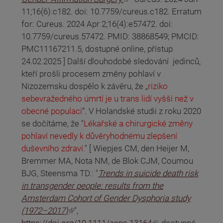
11;16(6):c182. doi: 10.7759/cureus.c182. Erratum
for: Cureus. 2024 Apr 2;16(4):e57472. doi:
10.7759/cureus.57472. PMID: 38868549; PMCID:
PMC11167211.5, dostupné online, přístup
24.02.2025 ] Další dlouhodobé sledování jedinců,
kteří prošli procesem změny pohlaví v
Nizozemsku dospělo k závěru, že „
riziko
sebevražedného úmrtí je u trans lidí vyšší než v
obecné populaci
“. V Holandské studii z roku 2020
se dočítáme, že "
Lékařské a chirurgické změny
pohlaví nevedly k důvěryhodnému zlepšení
duševního zdraví.
" [ Wiepjes CM, den Heijer M,
Bremmer MA, Nota NM, de Blok CJM, Coumou
BJG, Steensma TD.: "
Trends in suicide death risk
in transgender people: results from the
Amsterdam Cohort of Gender Dysphoria study
(odkaz je externí)
(1972–2017)
",
(odkaz je externí)
https://doi.org/10.1111/acps.13164
, dostupné