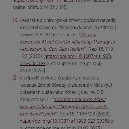
online, přístup 24.02.2025 ]
Lékařské a chirurgické změny pohlaví nevedly
k důvěryhodnému zlepšení duševního zdraví. [
Levine, S.B., Abbruzzese, E.: "
Current
Concerns About Gender-Affirming Therapy in
(odkaz je externí)
Adolescents. Curr Sex Health
", Rep 15, 113–
123 (2023).
https://doi.org/10.1007/s11930-
(odkaz je externí)
023-00358-x
, dostupné online, přístup
24.02.2025 ]
V případě blokátorů puberty nenalezly
recenze žádné důkazy o zlepšení v klíčových
oblastech duševního zdraví [ Levine, S.B.,
Abbruzzese, E.: "
Current Concerns About
Gender-Affirming Therapy in Adolescents.
(odkaz je externí)
Curr Sex Health
", Rep 15, 113–123 (2023).
https://doi.org/10.1007/s11930-023-00358-x
(odkaz je externí)
, dostupné online, přístup 24.02.2025 ]