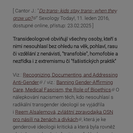
[ Cantor J.: "
Do trans- kids stay trans- when they
(odkaz je externí)
grow up?
" Sexology Today!, 11. leden 2016,
dostupné online, přístup: 23.02.2025 ]
Transideologové obviňují všechny osoby, kteří s
nimi nesouhlasí bez ohledu na věk, pohlaví, rasu
či vzdělání z nenávisti, "transfobie", homofobie a
nezřídka i z extremismu či "fašistických praktik"
Viz.:
Recognizing, Documenting, and Addressing
(odkaz je externí)
Anti-Gender
/ viz.:
Banning Gender-Affirming
(odkaz je externí)
Care, Medical Fascism, the Role of Bioethics
O
nálepkování nacismem těch, kdo nesouhlasí s
radikální transgender ideologií se vyjádřila
i
Reem Alsalemová, zvláštní zpravodajka OSN
(odkaz je externí)
pro násilí na ženách a dívkách
, která je ke
genderové ideologii kritická a která byla rovněž