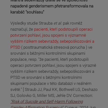
Mantra sebevraždy dítěte se ve společnosti
napadené genderismem přetransformovala na
karabáč "souhlasu"
Výsledky studie Strauba
et al
. pak rovněž
naznačují, že
pacienti, kteří podstoupili operaci
potvrzení pohlaví, jsou spojeni s významně
vyšším rizikem sebevraždy, sebepoškozování a
PTSD
( posttraumatická stresová porucha ) ve
srovnání s běžnými kontrolními skupinami
populace, resp. "že pacienti, kteří podstoupili
operaci potvrzení pohlaví, jsou spojeni s výrazně
vyšším rizikem sebevraždy, sebepoškozování a
PTSD ve srovnání s běžnými kontrolními
skupinami populace v této databázi v reálném
světě." [ Straub JJ, Paul KK, Bothwell LG, Deshazo
SJ, Golovko G, Miller MS, Jehle DV. Correction:
"Risk of Suicide and Self-Harm Following
(odkaz je externí)
Gender-Affirmation Surgery.
" Cureus. 2024 Jun