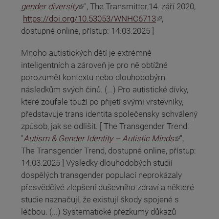
(odkaz je externí)
gender diversity
", The Transmitter,14. září 2020,
(odkaz je externí)
https://doi.org/10.53053/WNHC6713
,
dostupné online, přístup: 14.03.2025 ]
Mnoho autistických dětí je extrémně
inteligentních a zároveň je pro ně obtížné
porozumět kontextu nebo dlouhodobým
následkům svých činů. (...) Pro autistické dívky,
které zoufale touží po přijetí svými vrstevníky,
představuje trans identita společensky schválený
způsob, jak se odlišit. [ The Transgender Trend:
(odkaz je externí)
"
Autism & Gender Identity – Autistic Minds
",
The Transgender Trend, dostupné online, přístup:
14.03.2025 ] Výsledky dlouhodobých studií
dospělých transgender populací neprokázaly
přesvědčivé zlepšení duševního zdraví a některé
studie naznačují, že existují škody spojené s
léčbou. (...) Systematické přezkumy důkazů