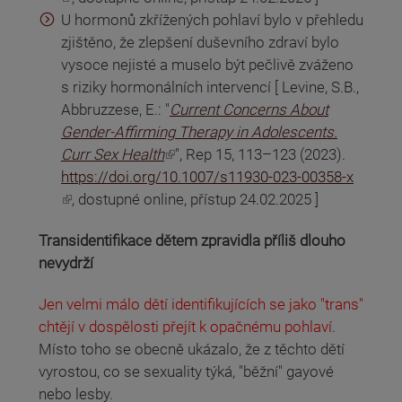
U hormonů zkřížených pohlaví bylo v přehledu
zjištěno, že zlepšení duševního zdraví bylo
vysoce nejisté a muselo být pečlivě zváženo
s riziky hormonálních intervencí [ Levine, S.B.,
Abbruzzese, E.: "
Current Concerns About
Gender-Affirming Therapy in Adolescents.
(odkaz je externí)
Curr Sex Health
", Rep 15, 113–123 (2023).
https://doi.org/10.1007/s11930-023-00358-x
(odkaz je externí)
, dostupné online, přístup 24.02.2025 ]
Transidentifikace dětem zpravidla příliš dlouho
nevydrží
Jen velmi málo dětí identifikujících se jako "trans"
chtějí v dospělosti přejít k opačnému pohlaví
.
Místo toho se obecně ukázalo, že z těchto dětí
vyrostou, co se sexuality týká, "běžní" gayové
nebo lesby.