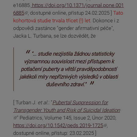
e16885.
https://doi.org/10.1371/journal.pone.001
(odkaz je externí)
6885
, dostupné online, přístup 24.02.2025 ]
Tato
kohortová studie trvala třicet (!) let
. Dokonce i z
odpovědi zastánce "gender afirmativní péče",
Jacka L. Turbana, se lze dozvědět, že
"... studie nezjistila žádnou statisticky
významnou souvislost mezi přístupem k
potlačení puberty a větší pravděpodobností
jakékoli míry nepříznivých výsledků v oblasti
duševního zdraví."
[ Turban J.
et al.
: "
Pubertal Suppression for
Transgender Youth and Risk of Suicidal Ideation
(odkaz je externí)
" Pediatrics, Volume 145, Issue 2, Únor 2020,
(odkaz je externí)
https://doi.org/10.1542/peds.2019-1725
,
dostupné online, přístup: 23.02.2025 ]