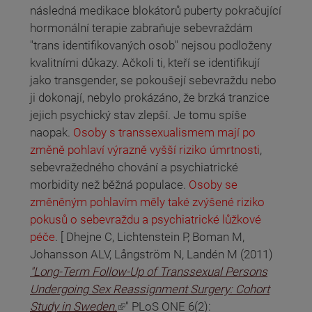
následná medikace blokátorů puberty pokračující
hormonální terapie zabraňuje sebevraždám
"trans identifikovaných osob" nejsou podloženy
kvalitními důkazy. Ačkoli ti, kteří se identifikují
jako transgender, se pokoušejí sebevraždu nebo
ji dokonají, nebylo prokázáno, že brzká tranzice
jejich psychický stav zlepší. Je tomu spíše
naopak.
Osoby s transsexualismem mají po
změně pohlaví výrazně vyšší riziko úmrtnosti
,
sebevražedného chování a psychiatrické
morbidity než běžná populace.
Osoby se
změněným pohlavím měly také zvýšené riziko
pokusů o sebevraždu a psychiatrické lůžkové
péče
. [ Dhejne C, Lichtenstein P, Boman M,
Johansson ALV, Långström N, Landén M (2011)
"Long-Term Follow-Up of Transsexual Persons
Undergoing Sex Reassignment Surgery: Cohort
(odkaz je externí)
Study in Sweden.
" PLoS ONE 6(2):