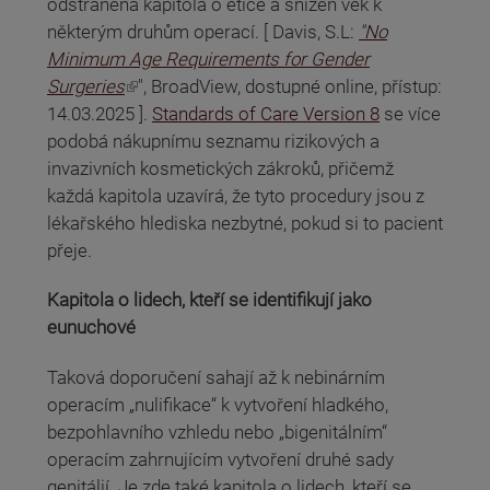
odstraněna kapitola o etice a snížen věk k
některým druhům operací. [ Davis, S.L:
"No
Minimum Age Requirements for Gender
(odkaz je externí)
Surgeries
", BroadView, dostupné online, přístup:
14.03.2025 ].
Standards of Care Version 8
se více
podobá nákupnímu seznamu rizikových a
invazivních kosmetických zákroků, přičemž
každá kapitola uzavírá, že tyto procedury jsou z
lékařského hlediska nezbytné, pokud si to pacient
přeje.
Kapitola o lidech, kteří se identifikují jako
eunuchové
Taková doporučení sahají až k nebinárním
operacím „nulifikace“ k vytvoření hladkého,
bezpohlavního vzhledu nebo „bigenitálním“
operacím zahrnujícím vytvoření druhé sady
genitálií. Je zde také kapitola o lidech, kteří se