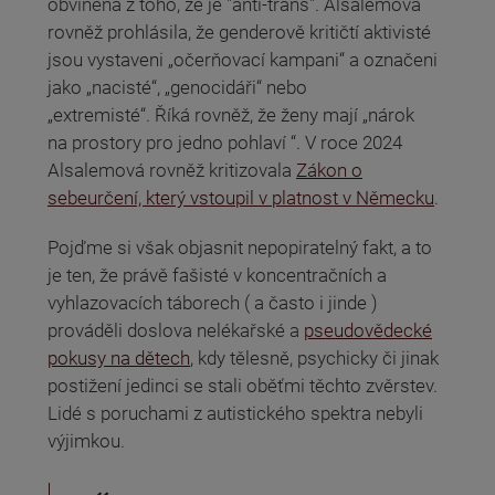
obviněna z toho, že je "anti-trans". Alsalemová
rovněž prohlásila, že genderově kritičtí aktivisté
jsou vystaveni „očerňovací kampani“ a označeni
jako „nacisté“, „genocidáři“ nebo
„extremisté“.
Říká rovněž, že ženy mají „nárok
na prostory pro jedno pohlaví “.
V roce 2024
Alsalemová rovněž kritizovala
Zákon o
sebeurčení, který vstoupil v platnost v Německu
.
Pojďme si však objasnit nepopiratelný fakt, a to
je ten, že právě fašisté v koncentračních a
vyhlazovacích táborech ( a často i jinde )
prováděli doslova nelékařské a
pseudovědecké
pokusy na dětech
, kdy tělesně, psychicky či jinak
postižení jedinci se stali oběťmi těchto zvěrstev.
Lidé s poruchami z autistického spektra nebyli
výjimkou.