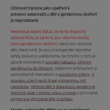
Účinnost tranzice jako opatření k
prevenci sebevražd u dětí s genderovou dysforií
je neprokázaná
Neexistuje žádný důkaz, že tento drastický
způsob léčby je správný pro všechny osoby
trpící genderovou dysforií
, natož pro všechny
děti, které tvrdí, že jsou transgender zejména
tehdy, pokud si uvědomíme, že mnoho z nich je
zjevně ovlivněných
sociální nákazou
,
šířením
genderismu do školství
, zábavním průmyslem a
samozřejmě internetem a
sociálními sítěmi
.
V
procesu učení navíc hraje významnou roli
nápodoba
.
Většina dětí s diagnózou genderové
dysforie však z tohoto stavu vyroste
a přirozeně
přijme své přirozené tělo a pohlaví
.