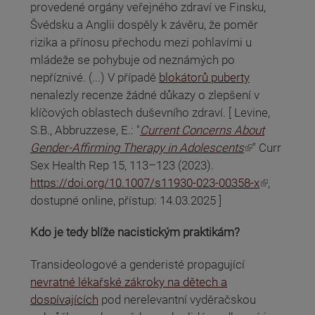
provedené orgány veřejného zdraví ve Finsku,
Švédsku a Anglii dospěly k závěru, že poměr
rizika a přínosu přechodu mezi pohlavími u
mládeže se pohybuje od neznámých po
nepříznivé. (...) V případě
blokátorů puberty
nenalezly recenze žádné důkazy o zlepšení v
klíčových oblastech duševního zdraví. [ Levine,
S.B., Abbruzzese, E.: "
Current Concerns About
(odkaz je externí)
Gender-Affirming Therapy in Adolescents
" Curr
Sex Health Rep 15, 113–123 (2023).
(odkaz je externí)
https://doi.org/10.1007/s11930-023-00358-x
,
dostupné online, přístup: 14.03.2025 ]
Kdo je tedy blíže nacistickým praktikám?
Transideologové a genderisté propagující
nevratné lékařské zákroky na dětech a
dospívajících
pod nerelevantní vyděračskou