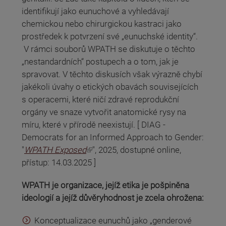
identifikují jako eunuchové a vyhledávají
chemickou nebo chirurgickou kastraci jako
prostředek k potvrzení své „eunuchské identity“.
V rámci souborů WPATH se diskutuje o těchto
„nestandardních“ postupech a o tom, jak je
spravovat. V těchto diskusích však výrazně chybí
jakékoli úvahy o etických obavách souvisejících
s operacemi, které ničí zdravé reprodukční
orgány ve snaze vytvořit anatomické rysy na
míru, které v přírodě neexistují. [ DIAG -
Democrats for an Informed Approach to Gender:
(odkaz je externí)
"
WPATH Exposed
", 2025, dostupné online,
přístup: 14.03.2025 ]
WPATH je organizace, jejíž etika je pošpiněna
ideologií a jejíž důvěryhodnost je zcela ohrožena:
Konceptualizace eunuchů jako „genderové