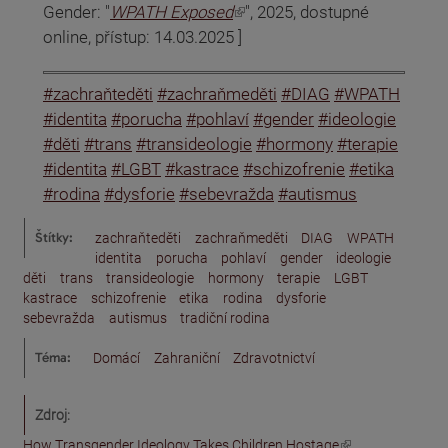
(odkaz je externí)
Gender: "
WPATH Exposed
", 2025, dostupné
online, přístup: 14.03.2025 ]
#zachraňteděti
#zachraňmeděti
#DIAG
#WPATH
#identita
#porucha
#pohlaví
#gender
#ideologie
#děti
#trans
#transideologie
#hormony
#terapie
#identita
#LGBT
#kastrace
#schizofrenie
#etika
#rodina
#dysforie
#sebevražda
#autismus
Štítky:
zachraňteděti
zachraňmeděti
DIAG
WPATH
identita
porucha
pohlaví
gender
ideologie
děti
trans
transideologie
hormony
terapie
LGBT
kastrace
schizofrenie
etika
rodina
dysforie
sebevražda
autismus
tradiční rodina
Téma:
Domácí
Zahraniční
Zdravotnictví
Zdroj:
(odkaz je externí)
How Transgender Ideology Takes Children Hostage