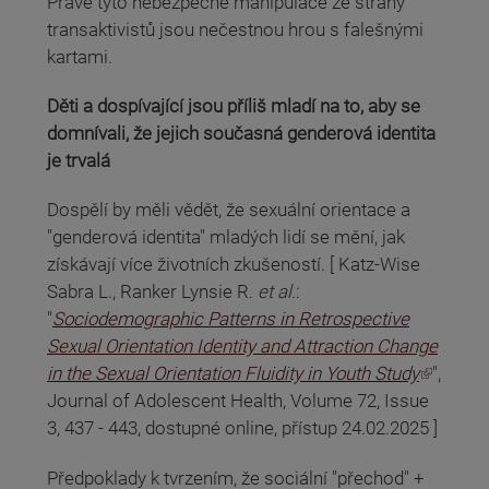
Právě tyto nebezpečné manipulace ze strany
transaktivistů jsou nečestnou hrou s falešnými
kartami.
Děti a dospívající jsou příliš mladí na to, aby se
domnívali, že jejich současná genderová identita
je trvalá
Dospělí by měli vědět, že sexuální orientace a
"genderová identita" mladých lidí se mění, jak
získávají více životních zkušeností. [ Katz-Wise
Sabra L., Ranker Lynsie R.
et al.
:
"
Sociodemographic Patterns in Retrospective
Sexual Orientation Identity and Attraction Change
(odkaz je externí)
in the Sexual Orientation Fluidity in Youth Study
",
Journal of Adolescent Health, Volume 72, Issue
3, 437 - 443, dostupné online, přístup 24.02.2025 ]
Předpoklady k tvrzením, že sociální "přechod" +