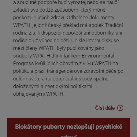
a soucitné podpoře buď vyroste, nebo se naučí
zvládat své potíže způsobem, který méně
poškozuje jejich zdraví. Odhalené dokumenty
WPATH, jejichž český překlad má spolek Tradiční
rodina z.s. k dispozici nepotěší ani odborníky, ani
rodiče a už vůbec ne děti. Uniklé interní diskuse
mezi členy WPATH byly publikovány jako
soubory WPATH think-tankem Environmental
Progress kvůli jejich obavám z vlivu WPATH na
politiku a praxi transgenderové zdravotní péče po
celém světě a na potenciální škody špatně
doloženými a neetickými politikami
obhajovanými WPATH.
Číst dále
Blokátory puberty nezlepšují psychické