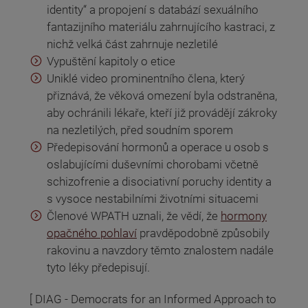
identity“ a propojení s databází sexuálního
fantazijního materiálu zahrnujícího kastraci, z
nichž velká část zahrnuje nezletilé
Vypuštění kapitoly o etice
Uniklé video prominentního člena, který
přiznává, že věková omezení byla odstraněna,
aby ochránili lékaře, kteří již provádějí zákroky
na nezletilých, před soudním sporem
Předepisování hormonů a operace u osob s
oslabujícími duševními chorobami včetně
schizofrenie a disociativní poruchy identity a
s vysoce nestabilními životními situacemi
Členové WPATH uznali, že vědí, že
hormony
opačného pohlaví
pravděpodobně způsobily
rakovinu a navzdory těmto znalostem nadále
tyto léky předepisují.
[ DIAG - Democrats for an Informed Approach to