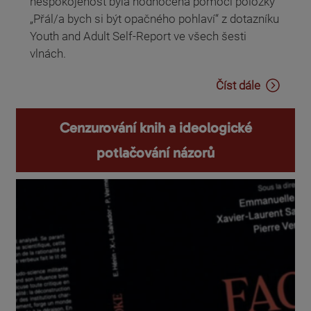
nespokojenost byla hodnocena pomocí položky
„Přál/a bych si být opačného pohlaví“ z dotazníku
Youth and Adult Self-Report ve všech šesti
vlnách.
Číst dále
Cenzurování knih a ideologické
potlačování názorů