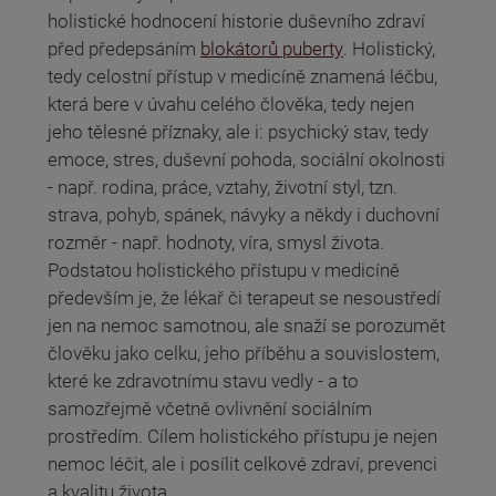
holistické hodnocení historie duševního zdraví
před předepsáním
blokátorů puberty
. Holistický,
tedy celostní přístup v medicíně znamená léčbu,
která bere v úvahu celého člověka, tedy nejen
jeho tělesné příznaky, ale i: psychický stav, tedy
emoce, stres, duševní pohoda, sociální okolnosti
- např. rodina, práce, vztahy, životní styl, tzn.
strava, pohyb, spánek, návyky a někdy i duchovní
rozměr - např. hodnoty, víra, smysl života.
Podstatou holistického přístupu v medicíně
především je, že lékař či terapeut se nesoustředí
jen na nemoc samotnou, ale snaží se porozumět
člověku jako celku, jeho příběhu a souvislostem,
které ke zdravotnímu stavu vedly - a to
samozřejmě včetně ovlivnění sociálním
prostředím. Cílem holistického přístupu je nejen
nemoc léčit, ale i posílit celkové zdraví, prevenci
a kvalitu života.