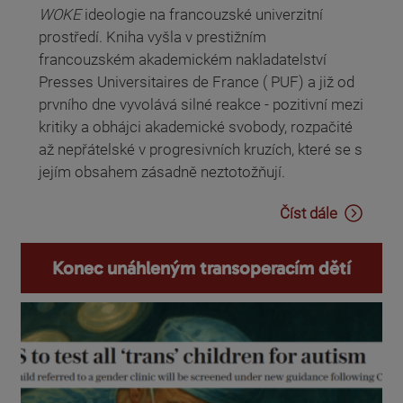
WOKE
ideologie na francouzské univerzitní
prostředí. Kniha vyšla v prestižním
francouzském akademickém nakladatelství
Presses Universitaires de France ( PUF) a již od
prvního dne vyvolává silné reakce - pozitivní mezi
kritiky a obhájci akademické svobody, rozpačité
až nepřátelské v progresivních kruzích, které se s
jejím obsahem zásadně neztotožňují.
Číst dále
Konec unáhleným transoperacím dětí