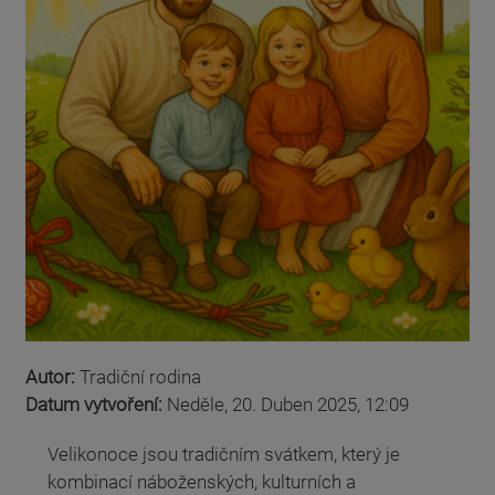
Autor:
Tradiční rodina
Datum vytvoření:
Neděle, 20. Duben 2025, 12:09
Velikonoce jsou tradičním svátkem, který je
kombinací náboženských, kulturních a