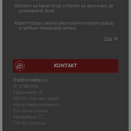
Odmítám se klanět hnutí, o kterém se domnívám, že
prokazatelně škodí
Robert Kotzian varoval před novými možnými pokusy
o ratifikaci Istanbulské úmluvy
Více
KONTAKT
Tradiční rodina z.s.
IČ: 07681046
Čajkovského 16
400 01 | Ústí nad Labem
info/at/tradicni-rodina.cz
Doručovací adresa:
Pavelčákova 17,
779 00 | Olomouc