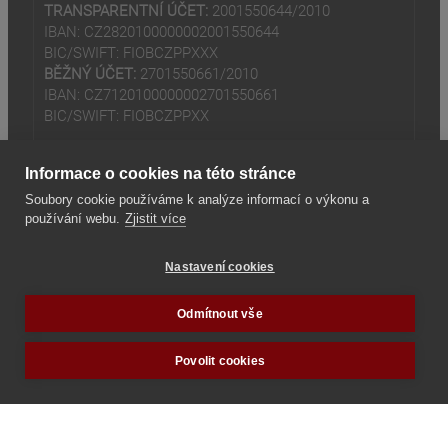
TRANSPARENTNÍ ÚČET:
2001550644/2010
IBAN: CZ2820100000002001550644
BIC/SWIFT: FIOBCZPPXXX
BĚŽNÝ ÚČET:
2701550661/2010
IBAN: CZ7120100000002701550661
BIC/SWIFT: FIOBCZPPXX
Informace o cookies na této stránce
Soubory cookie používáme k analýze informací o výkonu a
používání webu.
Zjistit více
(odkaz je externí)
© 2024
Tradiční rodina z.s
Nastavení cookies
(odkaz je externí)
Seznam odkazů
Odmítnout vše
Povolit cookies