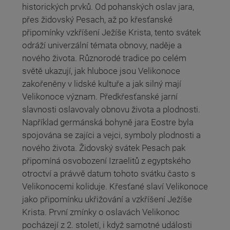
historických prvků. Od pohanských oslav jara,
přes židovský Pesach, až po křesťanské
připomínky vzkříšení Ježíše Krista, tento svátek
odráží univerzální témata obnovy, naděje a
nového života. Různorodé tradice po celém
světě ukazují, jak hluboce jsou Velikonoce
zakořeněny v lidské kultuře a jak silný mají
Velikonoce význam. Předkřesťanské jarní
slavnosti oslavovaly obnovu života a plodnosti.
Například germánská bohyně jara Eostre byla
spojována se zajíci a vejci, symboly plodnosti a
nového života. Židovský svátek Pesach pak
připomíná osvobození Izraelitů z egyptského
otroctví a právvě datum tohoto svátku často s
Velikonocemi koliduje. Křesťané slaví Velikonoce
jako připomínku ukřižování a vzkříšení Ježíše
Krista. První zmínky o oslavách Velikonoc
pocházejí z 2. století, i když samotné události