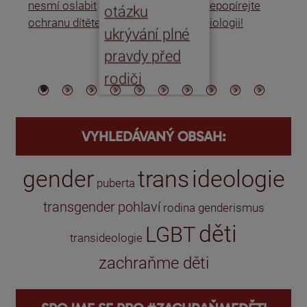
nesmí oslabit
nepopírejte
Is
otázku
ochranu dítěte
biologii!
úm
ukrývání plné
po
pravdy před
ře
rodiči
VYHLEDÁVANÝ OBSAH:
gender
trans
ideologie
puberta
transgender
pohlaví
rodina
genderismus
děti
LGBT
transideologie
zachraňme děti