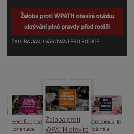
Žaloba proti WPATH otevírá otázku
ukrývání plné pravdy před rodiči
ŽALOBA JAKO VAROVÁNÍ PRO RODIČE
P
o
d
Žaloba proti
Pedofilie jako
Nemanipulujte
Uk
WPATH otevírá
„orientace“
s dětmi a
rat