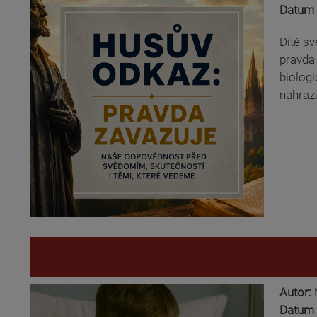
Datum 
Dítě s
pravda 
biologi
nahraz
Autor:
Datum 