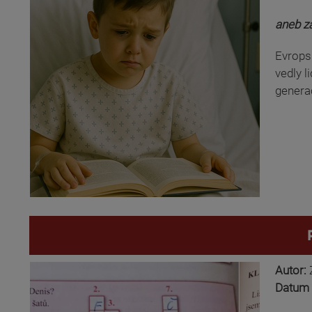
aneb za
Evropsk
vedly l
generac
Autor:
Datum 