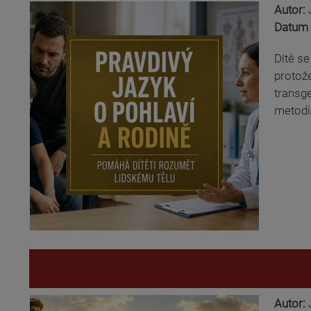
Autor:
Datum 
Dítě se
protože
transge
metodi
Autor: