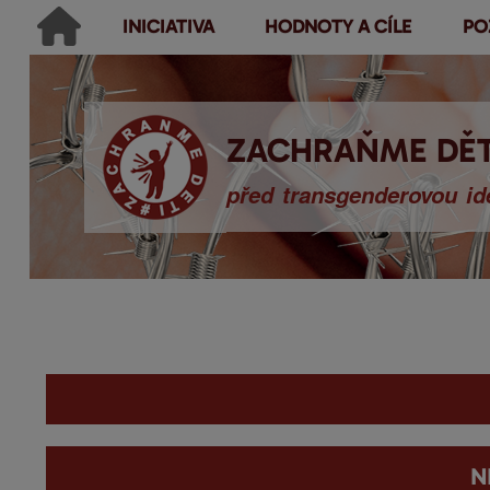
INICIATIVA
HODNOTY A CÍLE
PO
Main menu
Hledat
Ikonky sociálních sítí
Vyhledávání
ZACHRAŇME DĚT
před transgenderovou ide
You are here
N