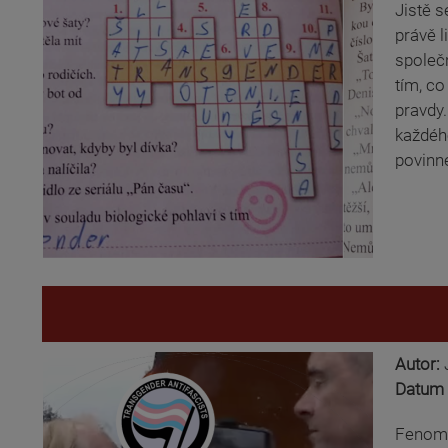
Jistě s
právě l
společn
tím, co
pravdy.
každého
povinn
Autor:
Datum 
Fenomén