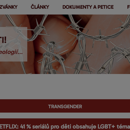
ZVÁNKY
ČLÁNKY
DOKUMENTY A PETICE
F
Přejít k
hlavnímu
obsahu
I!
ologií...
transgender
ETFLIX: 41 % seriálů pro děti obsahuje LGBT+ téma