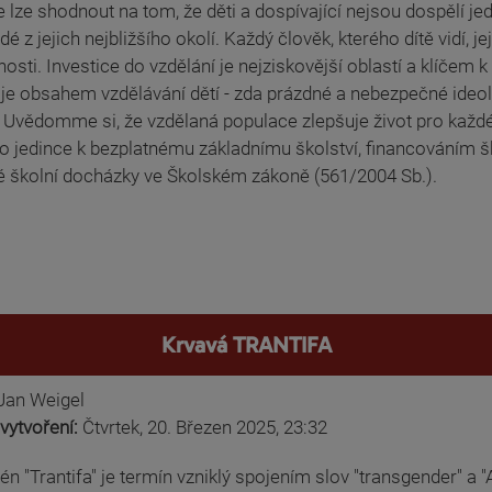
e lze shodnout na tom, že děti a dospívající nejsou dospělí jedi
idé z jejich nejbližšího okolí. Každý člověk, kterého dítě vidí,
osti. Investice do vzdělání je nejziskovější oblastí a klíčem
 je obsahem vzdělávání dětí - zda prázdné a nebezpečné ideol
 Uvědomme si, že vzdělaná populace zlepšuje život pro každého
 jedince k bezplatnému základnímu školství, financováním šk
é školní docházky ve Školském zákoně (561/2004 Sb.).
Krvavá TRANTIFA
Jan Weigel
vytvoření:
Čtvrtek, 20. Březen 2025, 23:32
 "Trantifa" je termín vzniklý spojením slov "transgender" a "