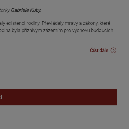
orky
Gabriele Kuby.
y existenci rodiny. Převládaly mravy a zákony, které
 Rodina byla příznivým zázemím pro výchovu budoucích
Číst dále
í