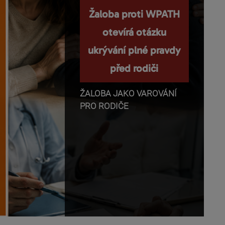
Nemanipulujte s
Žaloba proti WPATH
dětmi a nepopírejte
otevírá otázku
ukrývání plné pravdy
biologii!
před rodiči
Příběhy o těhotenství,
transgender identitě,
ŽALOBA JAKO VAROVÁNÍ
otevřeném vztahu a
PRO RODIČE
rodičovství se dnes rychle
dostávají z médií do mobilů,
školních diskusí a rozhovorů
mezi dětmi