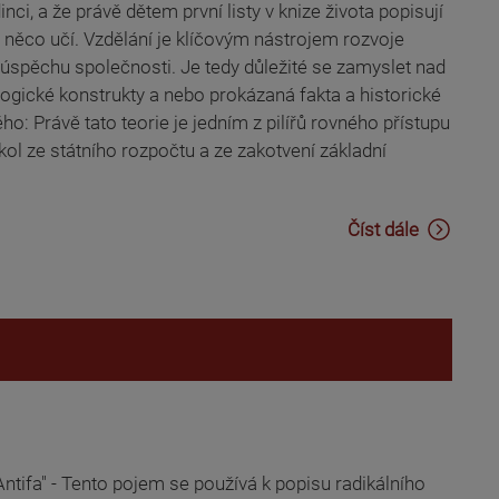
nci, a že právě dětem první listy v knize života popisují
 jej něco učí. Vzdělání je klíčovým nástrojem rozvoje
 k úspěchu společnosti. Je tedy důležité se zamyslet nad
ogické konstrukty a nebo prokázaná fakta a historické
: Právě tato teorie je jedním z pilířů rovného přístupu
ol ze státního rozpočtu a ze zakotvení základní
Číst dále
Antifa" - Tento pojem se používá k popisu radikálního