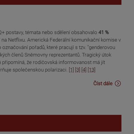
+ postavy, témata nebo sdělení obsahovalo
41 %
7 na Netflixu. Americká Federální komunikační komise v
označování pořadů, které pracují s tzv. "genderovou
nských členů Sněmovny reprezentantů. Tragický útok
 připomíná, že rodičovská informovanost má jít
írňuje společenskou polarizaci.
[1]
[3]
[4]
[13]
Číst dále