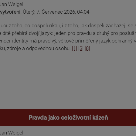
Jan Weigel
vytvoření:
Úterý, 7. Červenec 2026, 04:04
 učí z toho, co dospělí říkají, i z toho, jak dospělí zacházejí
 dítě přebírá dvojí jazyk: jeden pro pravdu a druhý pro poslušn
nder identity má pravdivý, věkově přiměřený jazyk ochranný 
ku, zdroje a odpovědnou osobu.
[1]
[3]
[8]
Pravda jako celoživotní kázeň
Jan Weigel