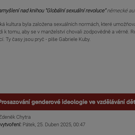
myšlení nad knihou "Globální sexuální revoluce"
německé aut
á kultura byla založena sexuálních normách, které umožňoval
idi k tomu, aby se v manželství chovali zodpovědně a věrně.
í. Ty časy jsou pryč - píše Gabriele Kuby.
Prosazování genderové ideologie ve vzdělávání dět
Zdeněk Chytra
vytvoření:
Pátek, 25. Duben 2025, 00:47