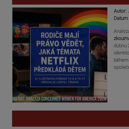
Autor:
Datum 
Analýz
zkouma
dubnu 2
identit
během 
společ