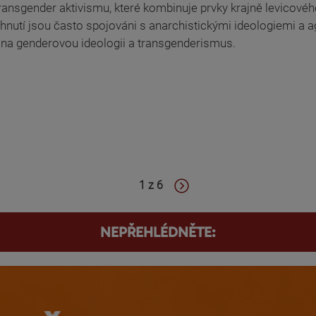
transgender aktivismu, které kombinuje prvky krajně levicovéh
hnutí jsou často spojováni s anarchistickými ideologiemi a ag
 na genderovou ideologii a transgenderismus.
1 z 6
NEPŘEHLÉDNĚTE: