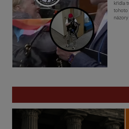
křídla 
tohoto 
názory