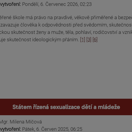
vytvoření:
Pondělí, 6. Červenec 2026, 02:23
věřené škole má právo na pravdivé, věkově přiměřené a bezpe
zavazuje člověka k odpovědnosti před svědomím, skutečností 
ckou skutečnost ženy a muže, těla, pohlaví, rodičovství a vzni
uje skutečnost ideologickým přáním.
[1]
[3]
[6]
Státem řízená sexualizace dětí a mládeže
Mgr. Milena Míčová
vytvoření:
Pátek, 6. Červen 2025, 06:25