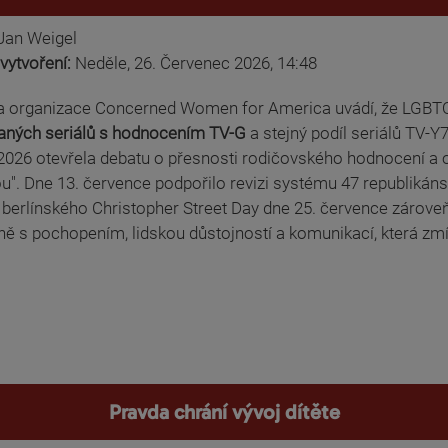
Jan Weigel
vytvoření:
Neděle, 26. Červenec 2026, 14:48
a organizace Concerned Women for America uvádí, že LGBTQ
ných seriálů s hodnocením TV-G
a stejný podíl seriálů TV-Y
026 otevřela debatu o přesnosti rodičovského hodnocení a o 
ou". Dne 13. července podpořilo revizi systému 47 republiká
berlínského Christopher Street Day dne 25. července zároveň
ně s pochopením, lidskou důstojností a komunikací, která zm
Pravda chrání vývoj dítěte