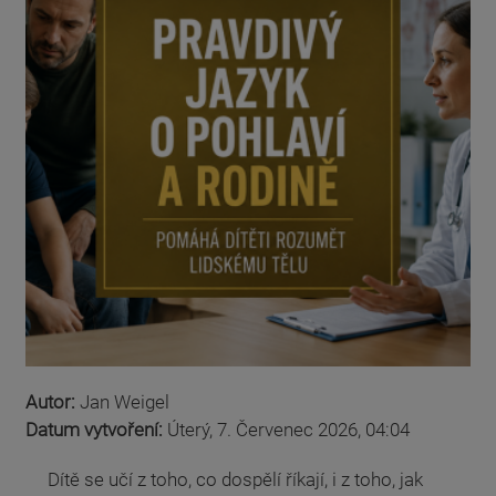
Autor:
Jan Weigel
Datum vytvoření:
Úterý, 7. Červenec 2026, 04:04
Dítě se učí z toho, co dospělí říkají, i z toho, jak