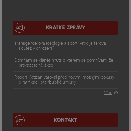
KRÁTKÉ ZPRÁVY
Transgenderová ideologie a sport: Proč je férová
soutěž v ohrožení?
Odmítám se klanět hnutí, o kterém se domnívám, že
prokazatelně škodí
Robert Kotzian varoval před novými možnými pokusy
o ratifikaci Istanbulské úmluvy
Více
KONTAKT