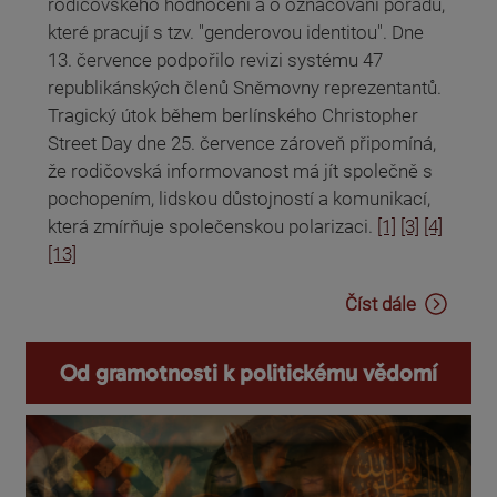
rodičovského hodnocení a o označování pořadů,
které pracují s tzv. "genderovou identitou". Dne
13. července podpořilo revizi systému 47
republikánských členů Sněmovny reprezentantů.
Tragický útok během berlínského Christopher
Street Day dne 25. července zároveň připomíná,
že rodičovská informovanost má jít společně s
pochopením, lidskou důstojností a komunikací,
která zmírňuje společenskou polarizaci.
[1]
[3]
[4]
[13]
Číst dále
Od gramotnosti k politickému vědomí