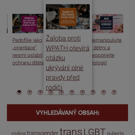
Žaloba proti
Pedofilie jako
Nemanipulujte
Uk
WPATH otevírá
„orientace“
s dětmi a
rat
nesmí oslabit
nepopírejte
Is
otázku
ochranu dítěte
biologii!
úm
ukrývání plné
po
pravdy před
ře
rodiči
VYHLEDÁVANÝ OBSAH:
trans
LGBT
transgender
rodina
puberta