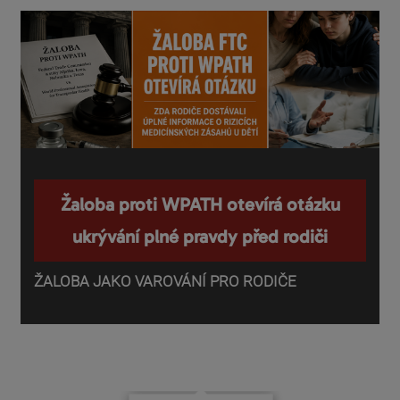
Žaloba proti WPATH otevírá otázku
ukrývání plné pravdy před rodiči
ŽALOBA JAKO VAROVÁNÍ PRO RODIČE
P
o
d