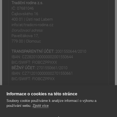
Tradiční rodina z.s.
IČ: 07681046
Čajkovského 16
400 01 | Ústí nad Labem
info/at/tradicni-rodina.cz
Doručovací adresa:
Pavelčákova 17,
779 00 | Olomouc
TRANSPARENTNÍ ÚČET:
2001550644/2010
IBAN: CZ2820100000002001550644
BIC/SWIFT: FIOBCZPPXXX
BĚŽNÝ ÚČET:
2701550661/2010
IBAN: CZ7120100000002701550661
BIC/SWIFT: FIOBCZPPXX
Informace o cookies na této stránce
Soubory cookie používáme k analýze informací o výkonu a
používání webu.
Zjistit více
(odkaz je externí)
© 2024
Tradiční rodina z.s