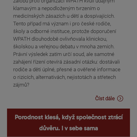
žalobu proti organizaci WPATH kvůli údajným
klamavým a nepodloženým tvrzením o
medicínských zásazích u dětí a dospívajících.
Tento případ má význam i pro české rodiče,
školy a odborné instituce, protože doporučení
WPATH dlouhodobě ovlivňovala klinickou,
školskou a veřejnou debatu v mnoha zemích.
Právní výsledek zatím určí soud, ale samotné
zahájení řízení otevírá zásadní otázku: dostávali
rodiče a děti úplné, přesné a ověřené informace
o rizicích, alternativách, nejistotách a střetech
zájmů?
Číst dále
Porodnost klesá, když společnost ztrácí
důvěru. I v sebe sama