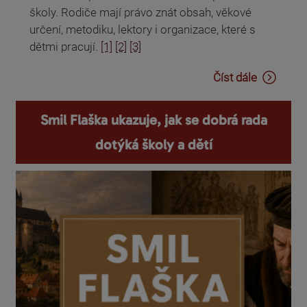
školy. Rodiče mají právo znát obsah, věkové
určení, metodiku, lektory i organizace, které s
dětmi pracují.
[1]
[2]
[3]
Číst dále
Smil Flaška ukazuje, jak se dobrá rada
dotýká školy a dětí