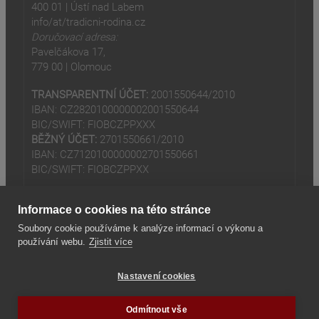
400 01 | Ústí nad Labem
info/at/tradicni-rodina.cz
Doručovací adresa:
Pavelčákova 17,
779 00 | Olomouc
TRANSPARENTNÍ ÚČET:
2001550644/2010
IBAN: CZ2820100000002001550644
BIC/SWIFT: FIOBCZPPXXX
BĚŽNÝ ÚČET:
2701550661/2010
IBAN: CZ7120100000002701550661
BIC/SWIFT: FIOBCZPPXX
Informace o cookies na této stránce
Soubory cookie používáme k analýze informací o výkonu a
používání webu.
Zjistit více
(odkaz je externí)
© 2024
Tradiční rodina z.s
Nastavení cookies
(odkaz je externí)
Seznam odkazů
Odmítnout vše