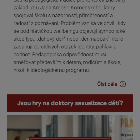
základ už u Jana Amose Komenského, který
spojoval školu s názorností, přiměřeností a
radostí z poznávání. Problém vzniká ve chvíli, kdy
se pod hlavičkou wellbeingu objevují symbolické
akce typu „duhový den“ nebo „den naopak“, které
zasahují do citlivých otázek identity, pohlaví a
hodnot. Pedagogická odpovědnost musí
směřovat především k dětem, rodičům a škole,
nikoli k ideologickému programu.
Číst dále
Jsou hry na doktory sexualizace dětí?