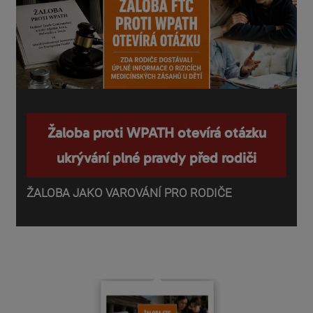
Žaloba proti WPATH otevírá otázku
ukrývání plné pravdy před rodiči
ŽALOBA JAKO VAROVÁNÍ PRO RODIČE
P
o
d