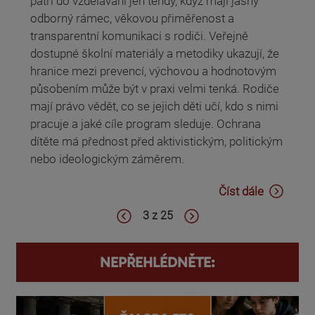
patří do vzdělávání jen tehdy, když mají jasný
odborný rámec, věkovou přiměřenost a
transparentní komunikaci s rodiči. Veřejně
dostupné školní materiály a metodiky ukazují, že
hranice mezi prevencí, výchovou a hodnotovým
působením může být v praxi velmi tenká. Rodiče
mají právo vědět, co se jejich děti učí, kdo s nimi
pracuje a jaké cíle program sleduje. Ochrana
dítěte má přednost před aktivistickým, politickým
nebo ideologickým záměrem.
Číst dále
3 z 25
NEPŘEHLÉDNĚTE: