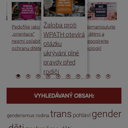
Žaloba proti
Pedofilie jako
Nemanipulujte
Uk
WPATH otevírá
„orientace“
s dětmi a
rat
nesmí oslabit
nepopírejte
Is
otázku
ochranu dítěte
biologii!
úm
ukrývání plné
po
pravdy před
ře
rodiči
VYHLEDÁVANÝ OBSAH:
trans
gender
pohlaví
genderismus
rodina