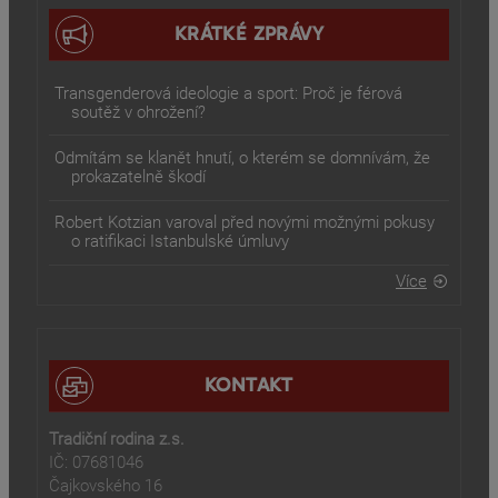
KRÁTKÉ ZPRÁVY
Transgenderová ideologie a sport: Proč je férová
soutěž v ohrožení?
Odmítám se klanět hnutí, o kterém se domnívám, že
prokazatelně škodí
Robert Kotzian varoval před novými možnými pokusy
o ratifikaci Istanbulské úmluvy
Více
KONTAKT
Tradiční rodina z.s.
IČ: 07681046
Čajkovského 16