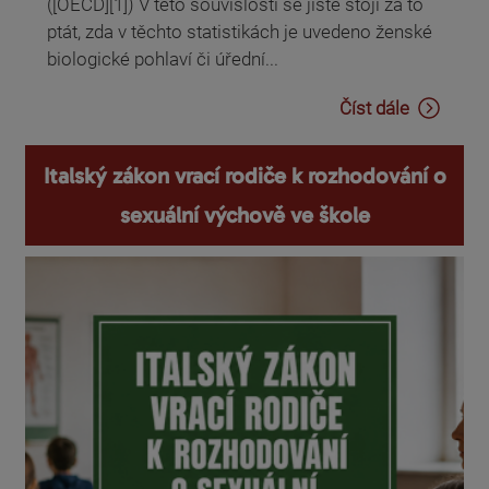
([OECD][1]) V této souvislosti se jistě stojí za to
ptát, zda v těchto statistikách je uvedeno ženské
biologické pohlaví či úřední...
Číst dále
Italský zákon vrací rodiče k rozhodování o
sexuální výchově ve škole