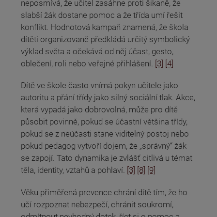
neposmívá, že učitel zasáhne proti šikaně, že
slabší žák dostane pomoc a že třída umí řešit
konflikt. Hodnotová kampaň znamená, že škola
dítěti organizovaně předkládá určitý symbolický
výklad světa a očekává od něj účast, gesto,
oblečení, roli nebo veřejné přihlášení.
[3]
[4]
Dítě ve škole často vnímá pokyn učitele jako
autoritu a přání třídy jako silný sociální tlak. Akce,
která vypadá jako dobrovolná, může pro dítě
působit povinně, pokud se účastní většina třídy,
pokud se z neúčasti stane viditelný postoj nebo
pokud pedagog vytvoří dojem, že „správný“ žák
se zapojí. Tato dynamika je zvlášť citlivá u témat
těla, identity, vztahů a pohlaví.
[3]
[8]
[9]
Věku přiměřená prevence chrání dítě tím, že ho
učí rozpoznat nebezpečí, chránit soukromí,
odmítnout nevhodný dotek, říct si o pomoc a