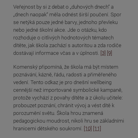
Veřejnost by si z debat o „duhových dnech“ a
„dnech naopak“ měla odnést širší poučení. Spor
se netýká pouze jedné barvy, jednoho převleku
nebo jedné školní akce. Jde o otázku, kdo
rozhoduje o citlivých hodnotových tématech
dítěte, jak škola zachází s autoritou a zda rodiče
dostávají informace včas a v úplnosti.
[3]
[9]
Komenský připomíná, že škola má být místem
poznávání, kázně, řádu, radosti a přiměřeného
vedení. Tento odkaz je pro dnešní wellbeing
cennější než importované symbolické kampaně,
protože vychází z povahy dítěte a z úkolu učitele:
probouzet poznání, chránit vývoj a vést dítě k
porozumění světu. Škola hrou znamená
pedagogickou moudrost, nikoli hru se základními
hranicemi dětského soukromí.
[10]
[11]