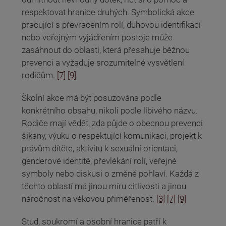
respektovat hranice druhých. Symbolická akce
pracující s převracením rolí, duhovou identifikací
nebo veřejným vyjádřením postoje může
zasáhnout do oblasti, která přesahuje běžnou
prevenci a vyžaduje srozumitelné vysvětlení
rodičům.
[7]
[9]
Školní akce má být posuzována podle
konkrétního obsahu, nikoli podle líbivého názvu.
Rodiče mají vědět, zda půjde o obecnou prevenci
šikany, výuku o respektující komunikaci, projekt k
právům dítěte, aktivitu k sexuální orientaci,
genderové identitě, převlékání rolí, veřejné
symboly nebo diskusi o změně pohlaví. Každá z
těchto oblastí má jinou míru citlivosti a jinou
náročnost na věkovou přiměřenost.
[3]
[7]
[9]
Stud, soukromí a osobní hranice patří k