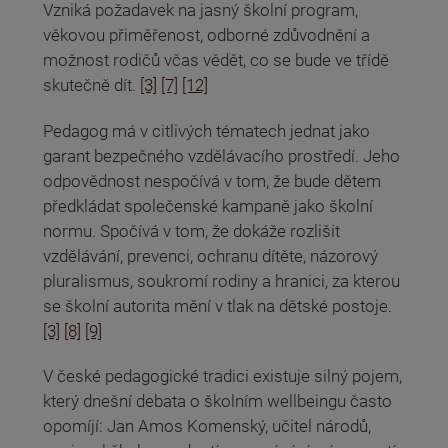
Vzniká požadavek na jasný školní program,
věkovou přiměřenost, odborné zdůvodnění a
možnost rodičů včas vědět, co se bude ve třídě
skutečně dít.
[3]
[7]
[12]
Pedagog má v citlivých tématech jednat jako
garant bezpečného vzdělávacího prostředí. Jeho
odpovědnost nespočívá v tom, že bude dětem
předkládat společenské kampaně jako školní
normu. Spočívá v tom, že dokáže rozlišit
vzdělávání, prevenci, ochranu dítěte, názorový
pluralismus, soukromí rodiny a hranici, za kterou
se školní autorita mění v tlak na dětské postoje.
[3]
[8]
[9]
V české pedagogické tradici existuje silný pojem,
který dnešní debata o školním wellbeingu často
opomíjí: Jan Amos Komenský, učitel národů,