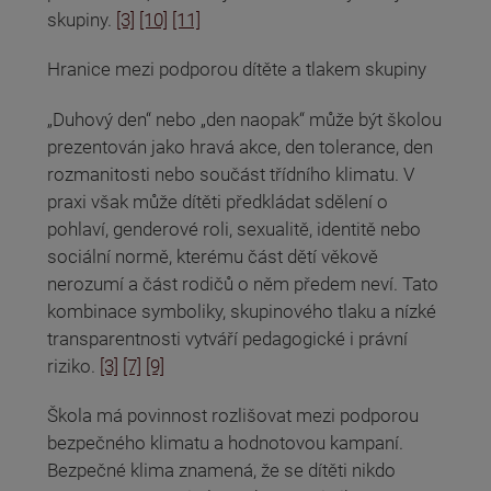
skupiny.
[3]
[10]
[11]
Hranice mezi podporou dítěte a tlakem skupiny
„Duhový den“ nebo „den naopak“ může být školou
prezentován jako hravá akce, den tolerance, den
rozmanitosti nebo součást třídního klimatu. V
praxi však může dítěti předkládat sdělení o
pohlaví, genderové roli, sexualitě, identitě nebo
sociální normě, kterému část dětí věkově
nerozumí a část rodičů o něm předem neví. Tato
kombinace symboliky, skupinového tlaku a nízké
transparentnosti vytváří pedagogické i právní
riziko.
[3]
[7]
[9]
Škola má povinnost rozlišovat mezi podporou
bezpečného klimatu a hodnotovou kampaní.
Bezpečné klima znamená, že se dítěti nikdo