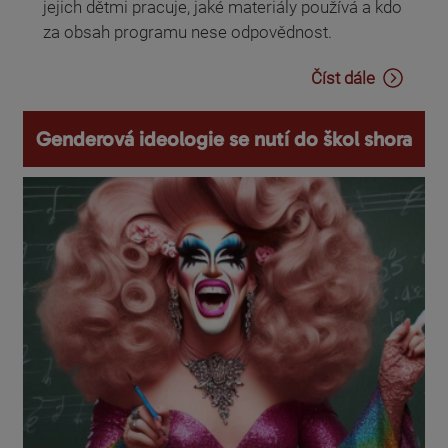
jejich dětmi pracuje, jaké materiály používá a kdo
za obsah programu nese odpovědnost.
Číst dále
Genderová ideologie se nutí do škol shora