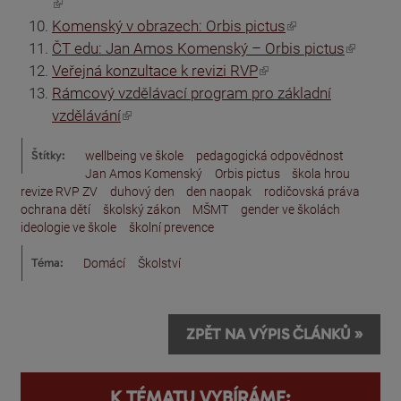
(odkaz je externí)
(odkaz je externí)
Komenský v obrazech: Orbis pictus
(odkaz je externí)
ČT edu: Jan Amos Komenský – Orbis pictus
(odkaz je externí)
Veřejná konzultace k revizi RVP
Rámcový vzdělávací program pro základní
(odkaz je externí)
vzdělávání
Štítky:
wellbeing ve škole
pedagogická odpovědnost
Jan Amos Komenský
Orbis pictus
škola hrou
revize RVP ZV
duhový den
den naopak
rodičovská práva
ochrana dětí
školský zákon
MŠMT
gender ve školách
ideologie ve škole
školní prevence
Téma:
Domácí
Školství
ZPĚT NA VÝPIS ČLÁNKŮ »
K TÉMATU VYBÍRÁME: