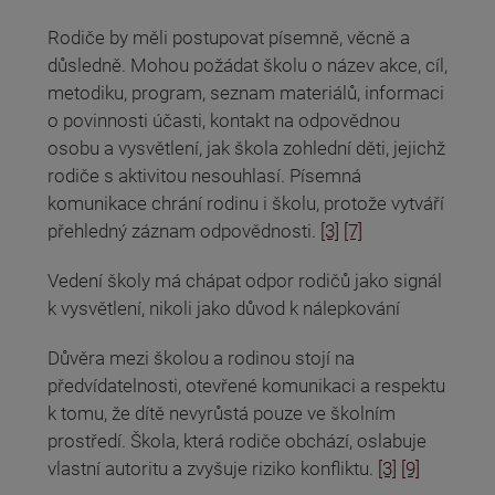
Rodiče by měli postupovat písemně, věcně a
důsledně. Mohou požádat školu o název akce, cíl,
metodiku, program, seznam materiálů, informaci
o povinnosti účasti, kontakt na odpovědnou
osobu a vysvětlení, jak škola zohlední děti, jejichž
rodiče s aktivitou nesouhlasí. Písemná
komunikace chrání rodinu i školu, protože vytváří
přehledný záznam odpovědnosti.
[3]
[7]
Vedení školy má chápat odpor rodičů jako signál
k vysvětlení, nikoli jako důvod k nálepkování
Důvěra mezi školou a rodinou stojí na
předvídatelnosti, otevřené komunikaci a respektu
k tomu, že dítě nevyrůstá pouze ve školním
prostředí. Škola, která rodiče obchází, oslabuje
vlastní autoritu a zvyšuje riziko konfliktu.
[3]
[9]