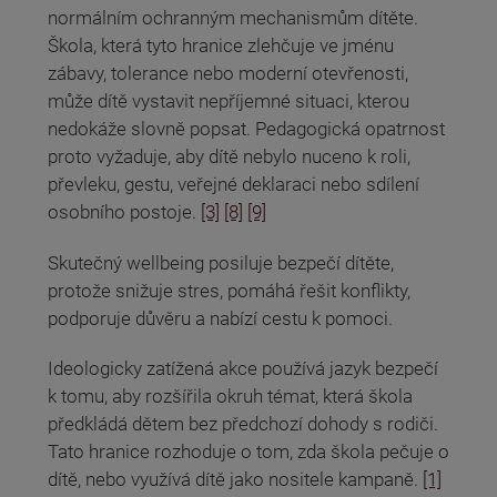
normálním ochranným mechanismům dítěte.
Škola, která tyto hranice zlehčuje ve jménu
zábavy, tolerance nebo moderní otevřenosti,
může dítě vystavit nepříjemné situaci, kterou
nedokáže slovně popsat. Pedagogická opatrnost
proto vyžaduje, aby dítě nebylo nuceno k roli,
převleku, gestu, veřejné deklaraci nebo sdílení
osobního postoje.
[3]
[8]
[9]
Skutečný wellbeing posiluje bezpečí dítěte,
protože snižuje stres, pomáhá řešit konflikty,
podporuje důvěru a nabízí cestu k pomoci.
Ideologicky zatížená akce používá jazyk bezpečí
k tomu, aby rozšířila okruh témat, která škola
předkládá dětem bez předchozí dohody s rodiči.
Tato hranice rozhoduje o tom, zda škola pečuje o
dítě, nebo využívá dítě jako nositele kampaně.
[1]