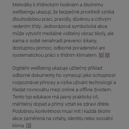
Metodiky k třídnickým hodinám a školnímu
wellbeingu ukazují, že bezpečné prostředí vzniká
dlouhodobou prací, pravidly, důvěrou a citlivým
vedením třídy. Jednorázová symbolická akce
může vytvořit mediálně viditelný obraz školy, ale
sama o sobě nenahradí prevenci šikany,
dostupnou pomoc, odborné poradenství ani
systematickou práci s třídním klimatem.
[6]
[8]
Digitální wellbeing ukazuje užitečný příklad:
odborné dokumenty ho vymezují jako schopnost
rozpoznávat přínosy a rizika užívání technologií a
hledat rovnováhu mezi online a offline životem.
Tento typ edukace má jasný praktický cíl,
měřitelný dopad a přímý vztah ke zdraví dítěte.
Podobnou konkrétnost musí mít i každá školní
akce zaměřená na vztahy, identitu nebo sociální
klima.
[5]