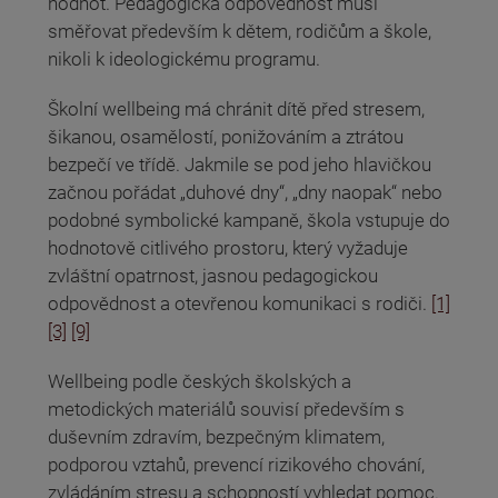
hodnot. Pedagogická odpovědnost musí
směřovat především k dětem, rodičům a škole,
nikoli k ideologickému programu.
Školní wellbeing má chránit dítě před stresem,
šikanou, osamělostí, ponižováním a ztrátou
bezpečí ve třídě. Jakmile se pod jeho hlavičkou
začnou pořádat „duhové dny“, „dny naopak“ nebo
podobné symbolické kampaně, škola vstupuje do
hodnotově citlivého prostoru, který vyžaduje
zvláštní opatrnost, jasnou pedagogickou
odpovědnost a otevřenou komunikaci s rodiči.
[1]
[3]
[9]
Wellbeing podle českých školských a
metodických materiálů souvisí především s
duševním zdravím, bezpečným klimatem,
podporou vztahů, prevencí rizikového chování,
zvládáním stresu a schopností vyhledat pomoc.