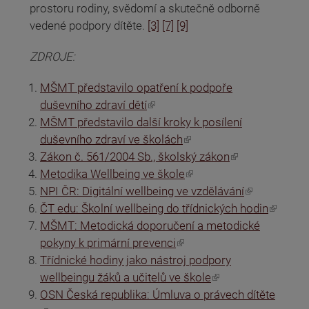
prostoru rodiny, svědomí a skutečně odborně
vedené podpory dítěte.
[3]
[7]
[9]
ZDROJE:
MŠMT představilo opatření k podpoře
(odkaz je externí)
duševního zdraví dětí
MŠMT představilo další kroky k posílení
(odkaz je externí)
duševního zdraví ve školách
(odkaz je externí)
Zákon č. 561/2004 Sb., školský zákon
(odkaz je externí)
Metodika Wellbeing ve škole
(odkaz je externí)
NPI ČR: Digitální wellbeing ve vzdělávání
(odkaz je externí)
ČT edu: Školní wellbeing do třídnických hodin
MŠMT: Metodická doporučení a metodické
(odkaz je externí)
pokyny k primární prevenci
Třídnické hodiny jako nástroj podpory
(odkaz je externí)
wellbeingu žáků a učitelů ve škole
OSN Česká republika: Úmluva o právech dítěte