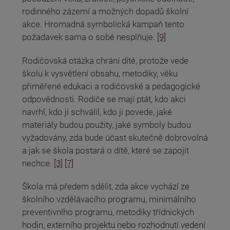
rodinného zázemí a možných dopadů školní
akce. Hromadná symbolická kampaň tento
požadavek sama o sobě nesplňuje.
[9]
Rodičovská otázka chrání dítě, protože vede
školu k vysvětlení obsahu, metodiky, věku
přiměřené edukaci a rodičovské a pedagogické
odpovědnosti. Rodiče se mají ptát, kdo akci
navrhl, kdo ji schválil, kdo ji povede, jaké
materiály budou použity, jaké symboly budou
vyžadovány, zda bude účast skutečně dobrovolná
a jak se škola postará o dítě, které se zapojit
nechce.
[3]
[7]
Škola má předem sdělit, zda akce vychází ze
školního vzdělávacího programu, minimálního
preventivního programu, metodiky třídnických
hodin, externího projektu nebo rozhodnutí vedení