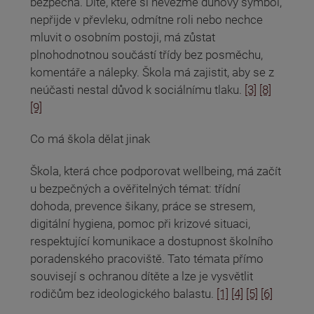
bezpečná. Dítě, které si nevezme duhový symbol,
nepřijde v převleku, odmítne roli nebo nechce
mluvit o osobním postoji, má zůstat
plnohodnotnou součástí třídy bez posměchu,
komentáře a nálepky. Škola má zajistit, aby se z
neúčasti nestal důvod k sociálnímu tlaku.
[3]
[8]
[9]
Co má škola dělat jinak
Škola, která chce podporovat wellbeing, má začít
u bezpečných a ověřitelných témat: třídní
dohoda, prevence šikany, práce se stresem,
digitální hygiena, pomoc při krizové situaci,
respektující komunikace a dostupnost školního
poradenského pracoviště. Tato témata přímo
souvisejí s ochranou dítěte a lze je vysvětlit
rodičům bez ideologického balastu.
[1]
[4]
[5]
[6]