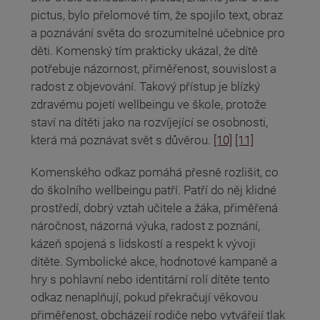
pictus, bylo přelomové tím, že spojilo text, obraz
a poznávání světa do srozumitelné učebnice pro
děti. Komenský tím prakticky ukázal, že dítě
potřebuje názornost, přiměřenost, souvislost a
radost z objevování. Takový přístup je blízký
zdravému pojetí wellbeingu ve škole, protože
staví na dítěti jako na rozvíjející se osobnosti,
která má poznávat svět s důvěrou.
[10]
[11]
Komenského odkaz pomáhá přesně rozlišit, co
do školního wellbeingu patří. Patří do něj klidné
prostředí, dobrý vztah učitele a žáka, přiměřená
náročnost, názorná výuka, radost z poznání,
kázeň spojená s lidskostí a respekt k vývoji
dítěte. Symbolické akce, hodnotové kampaně a
hry s pohlavní nebo identitární rolí dítěte tento
odkaz nenaplňují, pokud překračují věkovou
přiměřenost, obcházejí rodiče nebo vytvářejí tlak