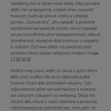
Wellbeing má ve škole místo tehdy, když pomáhá
dítěti cítit se bezpečně, zvládat stres, rozumět
hranicím, budovat zdravé vztahy a vyhledat
pomoc. „Duhové dny“, „dny naopak“ a podobné
symbolické kampaně do tohoto rámce zapadají
pouze za podmínky plné transparentnosti, věkové
přiměřenosti, skutečné dobrovolnosti a respektu
k rodičům. Ochrana dítěte má přednost před
potřebou školy ukázat veřejnosti moderní image.
[1]
[3]
[4]
[9]
Rodiče mají právo vědět, co škola s jejich dětmi
dělá, proč to dělá, kdo za to odpovídá a jaké
hranice chrání dítě před tlakem skupiny. Tuto
odpovědnost nelze nahradit heslem o toleranci
ani obecným odkazem na wellbeing. Škola má
chránit děti, mluvit s rodiči otevřeně a ponechat
citlivá hodnotová rozhodnutí tam, kam patří: do