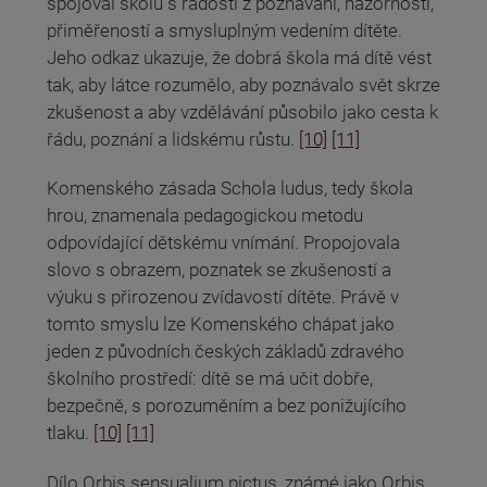
spojoval školu s radostí z poznávání, názorností,
přiměřeností a smysluplným vedením dítěte.
Jeho odkaz ukazuje, že dobrá škola má dítě vést
tak, aby látce rozumělo, aby poznávalo svět skrze
zkušenost a aby vzdělávání působilo jako cesta k
řádu, poznání a lidskému růstu.
[10]
[11]
Komenského zásada Schola ludus, tedy škola
hrou, znamenala pedagogickou metodu
odpovídající dětskému vnímání. Propojovala
slovo s obrazem, poznatek se zkušeností a
výuku s přirozenou zvídavostí dítěte. Právě v
tomto smyslu lze Komenského chápat jako
jeden z původních českých základů zdravého
školního prostředí: dítě se má učit dobře,
bezpečně, s porozuměním a bez ponižujícího
tlaku.
[10]
[11]
Dílo Orbis sensualium pictus, známé jako Orbis