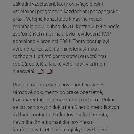
základní vzdělávání, který ovlivňuje školní
vzdělávací programy a každodenní pedagogickou
praxi. Veřejná konzultace k návrhu revize
probíhala od 2. dubna do 31. května 2024 a podle
zveřejněných informací bylo revidované RVP
schváleno v prosinci 2024. Tento postup byl
veřejně konzultační a ministerský, nikoli
rozhodnutí přijaté demokratickou většinou
rodičů, učitelů a laické veřejnosti v přímém
hlasování.
[12]
[13]
Právě proto má škola povinnost převádět
rámcové dokumenty do praxe obezřetně,
transparentně a s respektem k rodičům. Pokud
se do rámcových dokumentů nebo metodických
výkladů dostanou hodnotově citlivá témata,
nevzniká tím automatická povinnost
konfrontovat děti s ideologickým výkladem.