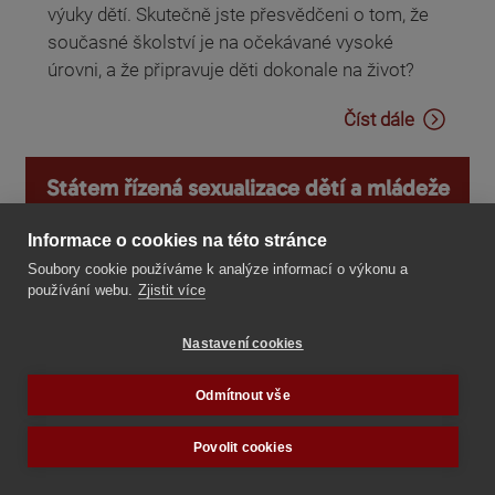
výuky dětí. Skutečně jste přesvědčeni o tom, že
současné školství je na očekávané vysoké
úrovni, a že připravuje děti dokonale na život?
Číst dále
Státem řízená sexualizace dětí a mládeže
Informace o cookies na této stránce
Soubory cookie používáme k analýze informací o výkonu a
používání webu.
Zjistit více
Nastavení cookies
Odmítnout vše
Povolit cookies