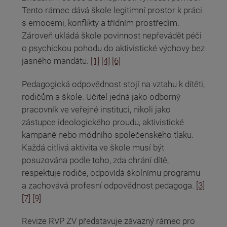
Tento rámec dává škole legitimní prostor k práci
s emocemi, konflikty a třídním prostředím.
Zároveň ukládá škole povinnost nepřevádět péči
o psychickou pohodu do aktivistické výchovy bez
jasného mandátu.
[1]
[4]
[6]
Pedagogická odpovědnost stojí na vztahu k dítěti,
rodičům a škole. Učitel jedná jako odborný
pracovník ve veřejné instituci, nikoli jako
zástupce ideologického proudu, aktivistické
kampaně nebo módního společenského tlaku.
Každá citlivá aktivita ve škole musí být
posuzována podle toho, zda chrání dítě,
respektuje rodiče, odpovídá školnímu programu
a zachovává profesní odpovědnost pedagoga.
[3]
[7]
[9]
Revize RVP ZV představuje závazný rámec pro