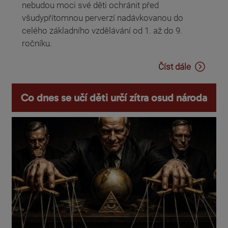
nebudou moci své děti ochránit před
všudypřítomnou perverzí nadávkovanou do
celého základního vzdělávání od 1. až do 9.
ročníku.
Číst dále
Co dnes se učí děti určí zítra osud národa