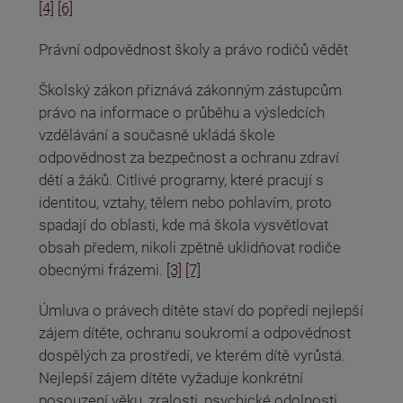
[4]
[6]
Právní odpovědnost školy a právo rodičů vědět
Školský zákon přiznává zákonným zástupcům
právo na informace o průběhu a výsledcích
vzdělávání a současně ukládá škole
odpovědnost za bezpečnost a ochranu zdraví
dětí a žáků. Citlivé programy, které pracují s
identitou, vztahy, tělem nebo pohlavím, proto
spadají do oblasti, kde má škola vysvětlovat
obsah předem, nikoli zpětně uklidňovat rodiče
obecnými frázemi.
[3]
[7]
Úmluva o právech dítěte staví do popředí nejlepší
zájem dítěte, ochranu soukromí a odpovědnost
dospělých za prostředí, ve kterém dítě vyrůstá.
Nejlepší zájem dítěte vyžaduje konkrétní
posouzení věku, zralosti, psychické odolnosti,