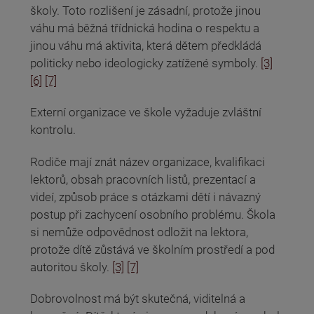
školy. Toto rozlišení je zásadní, protože jinou
váhu má běžná třídnická hodina o respektu a
jinou váhu má aktivita, která dětem předkládá
politicky nebo ideologicky zatížené symboly.
[3]
[6]
[7]
Externí organizace ve škole vyžaduje zvláštní
kontrolu.
Rodiče mají znát název organizace, kvalifikaci
lektorů, obsah pracovních listů, prezentací a
videí, způsob práce s otázkami dětí i návazný
postup při zachycení osobního problému. Škola
si nemůže odpovědnost odložit na lektora,
protože dítě zůstává ve školním prostředí a pod
autoritou školy.
[3]
[7]
Dobrovolnost má být skutečná, viditelná a