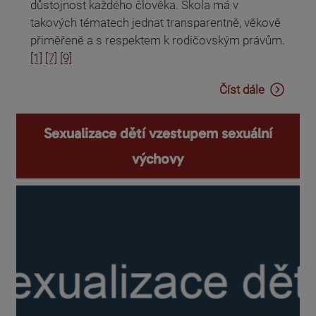
důstojnost každého člověka. Škola má v
takových tématech jednat transparentně, věkově
přiměřeně a s respektem k rodičovským právům.
[1]
[7]
[9]
Číst dále
Sexualizace dětí vzestupem sexuální
výchovy