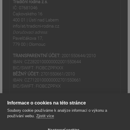
Tradiční rodina z.s.
IČ: 07681046
Čajkovského 16
400 01 | Ústí nad Labem
info/at/tradicni-rodina.cz
Doručovací adresa:
Pavelčákova 17,
779 00 | Olomouc
TRANSPARENTNÍ ÚČET:
2001550644/2010
IBAN: CZ2820100000002001550644
BIC/SWIFT: FIOBCZPPXXX
BĚŽNÝ ÚČET:
2701550661/2010
IBAN: CZ7120100000002701550661
BIC/SWIFT: FIOBCZPPXX
Informace o cookies na této stránce
Soubory cookie používáme k analýze informací o výkonu a
používání webu.
Zjistit více
(odkaz je externí)
© 2024
Tradiční rodina z.s
Nastavení cookies