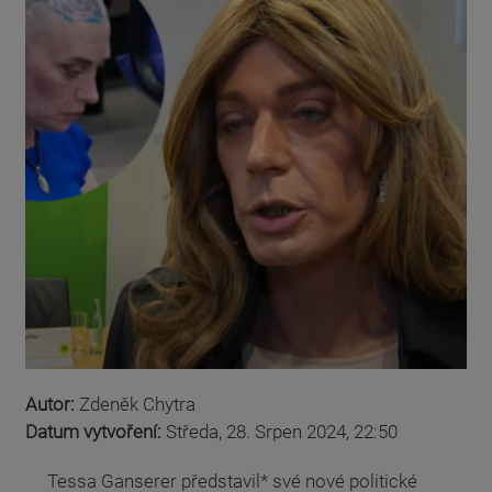
Autor:
Zdeněk Chytra
Datum vytvoření:
Středa, 28. Srpen 2024, 22:50
Tessa Ganserer představil* své nové politické