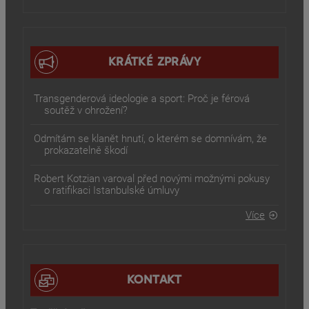
KRÁTKÉ ZPRÁVY
Transgenderová ideologie a sport: Proč je férová
soutěž v ohrožení?
Odmítám se klanět hnutí, o kterém se domnívám, že
prokazatelně škodí
Robert Kotzian varoval před novými možnými pokusy
o ratifikaci Istanbulské úmluvy
Více
KONTAKT