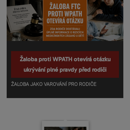
Žaloba proti WPATH otevírá otázku
ukrývání plné pravdy před rodiči
ŽALOBA JAKO VAROVÁNÍ PRO RODIČE
P
o
d