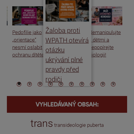
Žaloba proti
Pedofilie jako
Nemanipulujte
Uk
WPATH otevírá
„orientace“
s dětmi a
rat
nesmí oslabit
nepopírejte
Is
otázku
ochranu dítěte
biologii!
úm
ukrývání plné
po
pravdy před
ře
rodiči
VYHLEDÁVANÝ OBSAH:
trans
transideologie
puberta