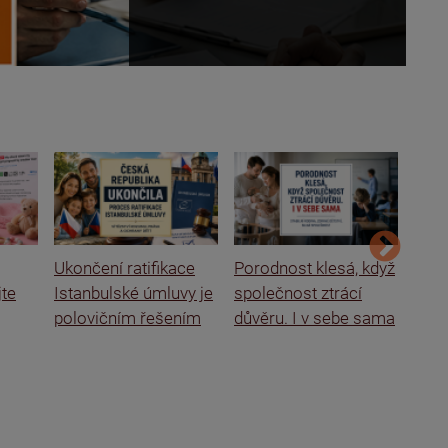
Ukončení ratifikace
Porodnost klesá, když
Ital
jte
Istanbulské úmluvy je
společnost ztrácí
rodi
polovičním řešením
důvěru. I v sebe sama
o se
škol