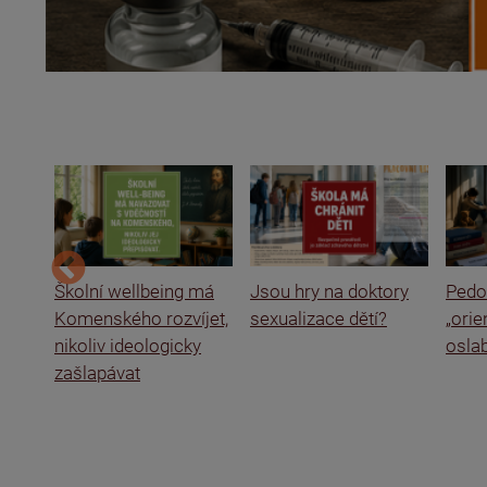
ce a
Školní wellbeing má
Jsou hry na doktory
Pedof
Komenského rozvíjet,
sexualizace dětí?
„ori
nikoliv ideologicky
oslab
zašlapávat