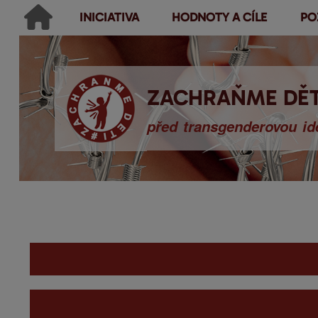
INICIATIVA
HODNOTY A CÍLE
PO
Main menu
Hledat
Ikonky sociálních sítí
Vyhledávání
ZACHRAŇME DĚT
před transgenderovou ide
You are here