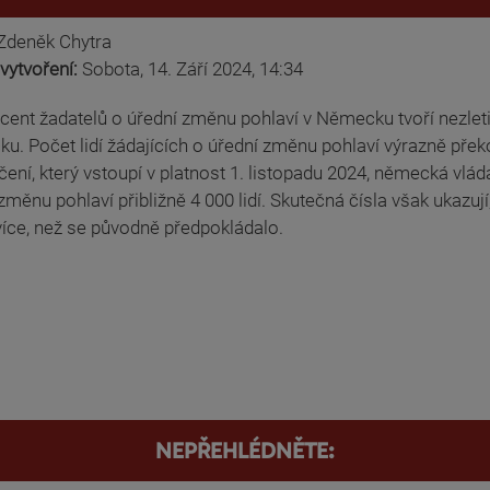
Zdeněk Chytra
vytvoření:
Sobota, 14. Září 2024, 14:34
cent žadatelů o úřední změnu pohlaví v Německu tvoří nezleti
. Počet lidí žádajících o úřední změnu pohlaví výrazně přek
ení, který vstoupí v platnost 1. listopadu 2024, německá vlá
změnu pohlaví přibližně 4 000 lidí. Skutečná čísla však ukazuj
 více, než se původně předpokládalo.
NEPŘEHLÉDNĚTE: