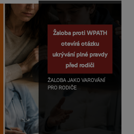
Nemanipulujte s
Žaloba proti WPATH
dětmi a nepopírejte
otevírá otázku
ukrývání plné pravdy
biologii!
před rodiči
Příběhy o těhotenství,
transgender identitě,
ŽALOBA JAKO VAROVÁNÍ
otevřeném vztahu a
PRO RODIČE
rodičovství se dnes rychle
dostávají z médií do mobilů,
školních diskusí a rozhovorů
mezi dětmi