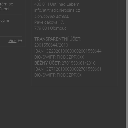
erém se
400 01 | Ústí nad Labem
škodí
info/at/tradicni-rodina.cz
Doručovací adresa:
ovými
Pavelčákova 17,
779 00 | Olomouc
TRANSPARENTNÍ ÚČET:
Více
2001550644/2010
IBAN: CZ2820100000002001550644
BIC/SWIFT: FIOBCZPPXXX
BĚŽNÝ ÚČET:
2701550661/2010
IBAN: CZ7120100000002701550661
BIC/SWIFT: FIOBCZPPXX