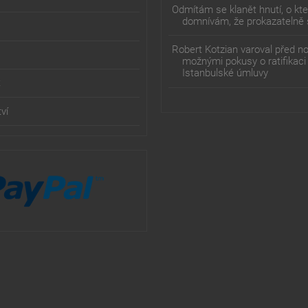
Odmítám se klanět hnutí, o kt
domnívám, že prokazatelně 
Robert Kotzian varoval před n
možnými pokusy o ratifikaci
Istanbulské úmluvy
t
ví