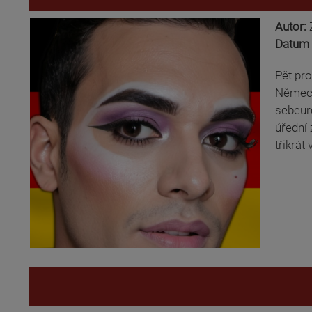
Autor:
Datum 
Pět pro
Německu
sebeurč
úřední 
třikrát