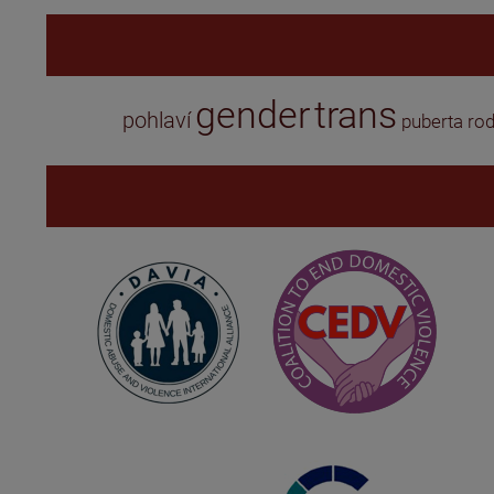
gender
trans
pohlaví
puberta
rod