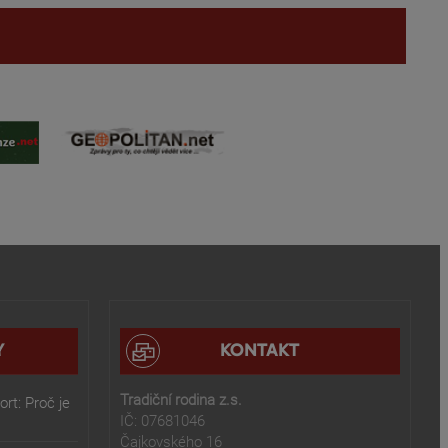
Y
KONTAKT
Tradiční rodina z.s.
rt: Proč je
IČ: 07681046
Čajkovského 16