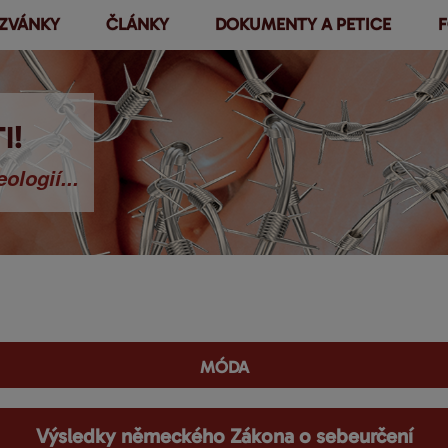
ZVÁNKY
ČLÁNKY
DOKUMENTY A PETICE
F
Přejít k
hlavnímu
obsahu
I!
ologií...
móda
Výsledky německého Zákona o sebeurčení