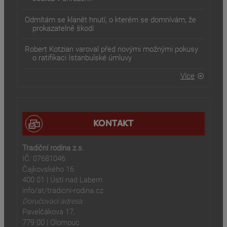
Odmítám se klanět hnutí, o kterém se domnívám, že
prokazatelně škodí
Robert Kotzian varoval před novými možnými pokusy
o ratifikaci Istanbulské úmluvy
Více
KONTAKT
Tradiční rodina z.s.
IČ: 07681046
Čajkovského 16
400 01 | Ústí nad Labem
info/at/tradicni-rodina.cz
Doručovací adresa:
Pavelčákova 17,
779 00 | Olomouc