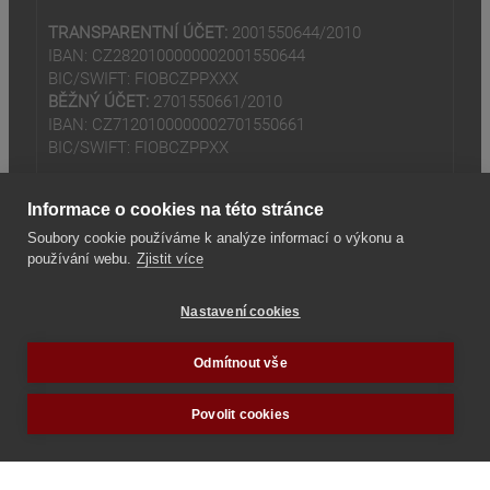
TRANSPARENTNÍ ÚČET:
2001550644/2010
IBAN: CZ2820100000002001550644
BIC/SWIFT: FIOBCZPPXXX
BĚŽNÝ ÚČET:
2701550661/2010
IBAN: CZ7120100000002701550661
BIC/SWIFT: FIOBCZPPXX
Informace o cookies na této stránce
Soubory cookie používáme k analýze informací o výkonu a
používání webu.
Zjistit více
(odkaz je externí)
© 2024
Tradiční rodina z.s
Nastavení cookies
(odkaz je externí)
Seznam odkazů
Odmítnout vše
Povolit cookies