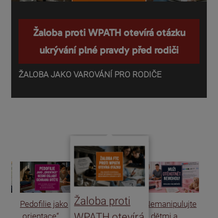
Žaloba proti WPATH otevírá otázku
ukrývání plné pravdy před rodiči
ŽALOBA JAKO VAROVÁNÍ PRO RODIČE
P
o
d
Žaloba proti
Pedofilie jako
Nemanipulujte
Uk
WPATH otevírá
„orientace“
s dětmi a
rat