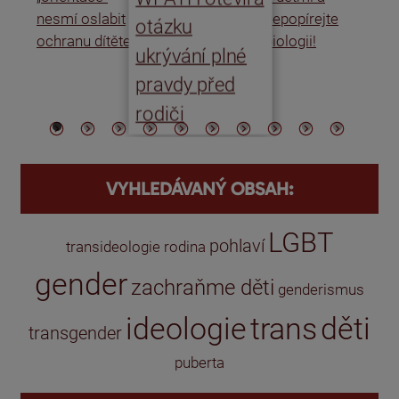
nesmí oslabit
nepopírejte
Is
otázku
ochranu dítěte
biologii!
úm
ukrývání plné
po
pravdy před
ře
rodiči
VYHLEDÁVANÝ OBSAH:
LGBT
pohlaví
transideologie
rodina
gender
zachraňme děti
genderismus
ideologie
trans
děti
transgender
puberta