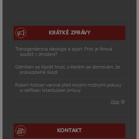
KRÁTKÉ ZPRÁVY
Transgenderová ideologie a sport: Proč je férová
soutěž v ohrožení?
Odmítám se klanět hnutí, o kterém se domnívám, že
prokazatelně škodí
Robert Kotzian varoval před novými možnými pokusy
o ratifikaci Istanbulské úmluvy
Více
KONTAKT