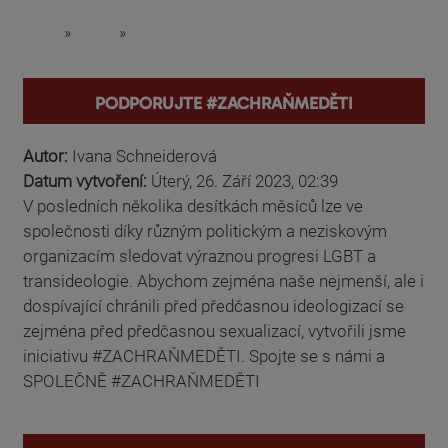
»
»
You are here
Podporujte #zachraňmeděti
Autor:
Ivana Schneiderová
Datum vytvoření:
Úterý, 26. Září 2023, 02:39
V posledních několika desítkách měsíců lze ve
společnosti díky různým politickým a neziskovým
organizacím sledovat výraznou progresi LGBT a
transideologie. Abychom zejména naše nejmenší, ale i
dospívající chránili před předčasnou ideologizací se
zejména před předčasnou sexualizací, vytvořili jsme
iniciativu #ZACHRAŇMEDĚTI. Spojte se s námi a
SPOLEČNĚ #ZACHRAŇMEDĚTI