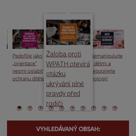
Žaloba proti
Pedofilie jako
Nemanipulujte
Uk
WPATH otevírá
„orientace“
s dětmi a
rat
nesmí oslabit
nepopírejte
Is
otázku
ochranu dítěte
biologii!
úm
ukrývání plné
po
pravdy před
ře
rodiči
VYHLEDÁVANÝ OBSAH: