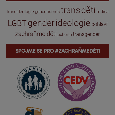
trans
děti
transideologie
genderismus
rodina
gender
ideologie
LGBT
pohlaví
zachraňme děti
transgender
puberta
SPOJME SE PRO #ZACHRAŇMEDĚTI