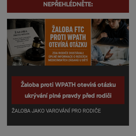
NEPŘEHLÉDNĚTE:
Žaloba proti WPATH otevírá otázku
ukrývání plné pravdy před rodiči
ŽALOBA JAKO VAROVÁNÍ PRO RODIČE
P
o
d