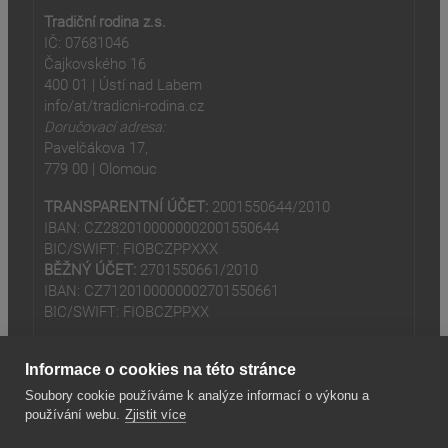
Tradiční rodina z.s.
IČ: 07681046
Čajkovského 16
400 01 | Ústí nad Labem
info/at/tradicni-rodina.cz
Doručovací adresa:
Pavelčákova 17,
779 00 | Olomouc
TRANSPARENTNÍ ÚČET:
2001550644/2010
IBAN: CZ2820100000002001550644
BIC/SWIFT: FIOBCZPPXXX
BĚŽNÝ ÚČET:
2701550661/2010
IBAN: CZ7120100000002701550661
BIC/SWIFT: FIOBCZPPXX
Informace o cookies na této stránce
Soubory cookie používáme k analýze informací o výkonu a
používání webu.
Zjistit více
(odkaz je externí)
© 2024
Tradiční rodina z.s