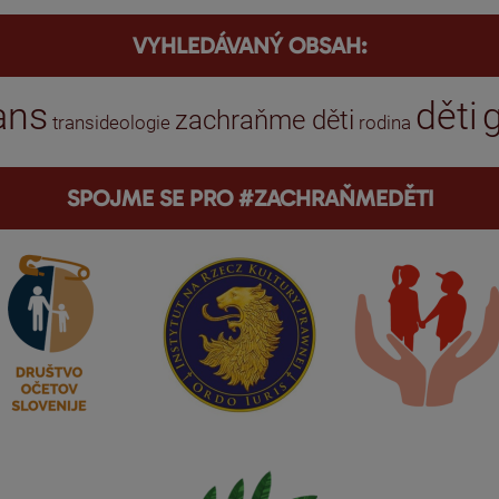
VYHLEDÁVANÝ OBSAH:
ans
děti
zachraňme děti
transideologie
rodina
SPOJME SE PRO #ZACHRAŇMEDĚTI