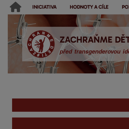
INICIATIVA
HODNOTY A CÍLE
PO
Main menu
Hledat
Ikonky sociálních sítí
Vyhledávání
ZACHRAŇME DĚT
před transgenderovou ide
You are here