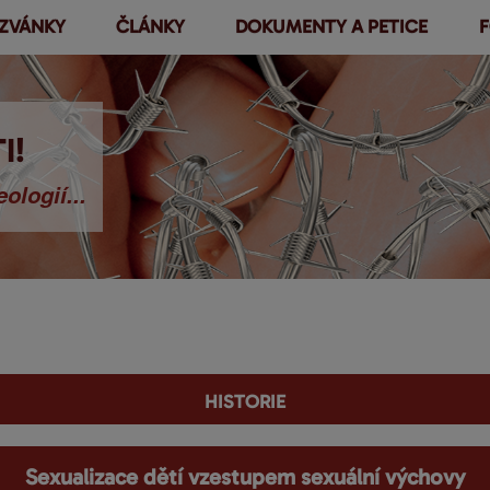
ZVÁNKY
ČLÁNKY
DOKUMENTY A PETICE
F
Přejít k
hlavnímu
obsahu
I!
ologií...
historie
Sexualizace dětí vzestupem sexuální výchovy