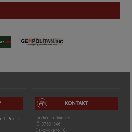
Y
KONTAKT
Tradiční rodina z.s.
rt: Proč je
IČ: 07681046
Čajkovského 16