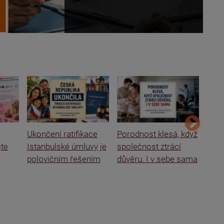
Ukončení ratifikace
Porodnost klesá, když
Ital
jte
Istanbulské úmluvy je
společnost ztrácí
rodi
polovičním řešením
důvěru. I v sebe sama
o se
škol