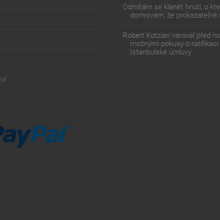
Odmítám se klanět hnutí, o kt
domnívám, že prokazatelně 
Robert Kotzian varoval před n
možnými pokusy o ratifikaci
Istanbulské úmluvy
t
ví