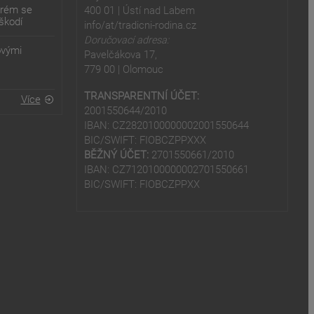
erém se
400 01 | Ústí nad Labem
škodí
info/at/tradicni-rodina.cz
Doručovací adresa:
ovými
Pavelčákova 17,
779 00 | Olomouc
TRANSPARENTNÍ ÚČET:
Více
2001550644/2010
IBAN: CZ2820100000002001550644
BIC/SWIFT: FIOBCZPPXXX
BĚŽNÝ ÚČET:
2701550661/2010
IBAN: CZ7120100000002701550661
BIC/SWIFT: FIOBCZPPXX