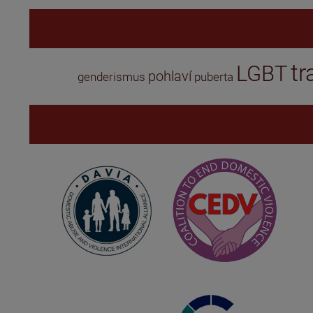
tr
LGBT
pohlaví
genderismus
puberta