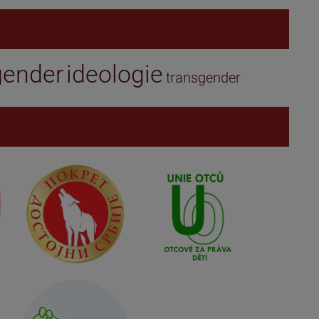
gender
ideologie
transgender