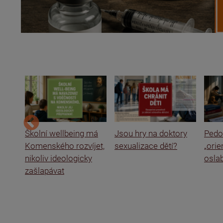
ce a
Školní wellbeing má
Jsou hry na doktory
Pedof
Komenského rozvíjet,
sexualizace dětí?
„ori
nikoliv ideologicky
oslab
zašlapávat