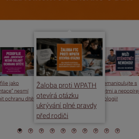
ilie jako
Nemanipulujte s
Žaloba proti WPATH
entace“ nesmí
dětmi a nepopíre
otevírá otázku
it ochranu dítěte
biologii!
ukrývání plné pravdy
před rodiči