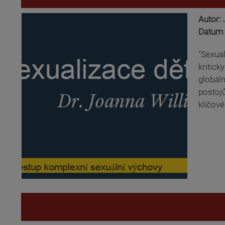
Autor:
Datum 
"Sexua
kritick
globáln
postojů
klíčové