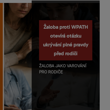
Nemanipulujte s
Žaloba proti WPATH
dětmi a nepopírejte
otevírá otázku
ukrývání plné pravdy
biologii!
před rodiči
Příběhy o těhotenství,
transgender identitě,
ŽALOBA JAKO VAROVÁNÍ
otevřeném vztahu a
PRO RODIČE
rodičovství se dnes rychle
dostávají z médií do mobilů,
školních diskusí a rozhovorů
mezi dětmi