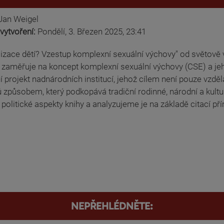
Jan Weigel
vytvoření:
Pondělí, 3. Březen 2025, 23:41
lizace dětí? Vzestup komplexní sexuální výchovy" od světov
y zaměřuje na koncept komplexní sexuální výchovy (CSE) a jeho
í projekt nadnárodních institucí, jehož cílem není pouze vzdě
 způsobem, který podkopává tradiční rodinné, národní a kultu
 politické aspekty knihy a analyzujeme je na základě citací pří
NEPŘEHLÉDNĚTE: