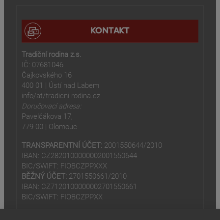
KONTAKT
Tradiční rodina z.s.
IČ: 07681046
Čajkovského 16
400 01 | Ústí nad Labem
info/at/tradicni-rodina.cz
Doručovací adresa:
Pavelčákova 17,
779 00 | Olomouc
TRANSPARENTNÍ ÚČET:
2001550644/2010
IBAN: CZ2820100000002001550644
BIC/SWIFT: FIOBCZPPXXX
BĚŽNÝ ÚČET:
2701550661/2010
IBAN: CZ7120100000002701550661
BIC/SWIFT: FIOBCZPPXX