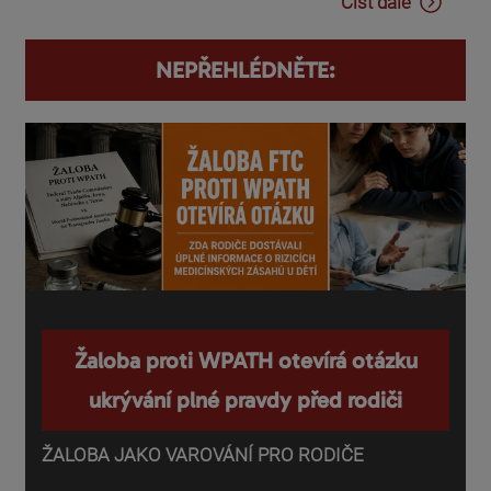
Číst dále
NEPŘEHLÉDNĚTE:
Žaloba proti WPATH otevírá otázku
ukrývání plné pravdy před rodiči
ŽALOBA JAKO VAROVÁNÍ PRO RODIČE
P
o