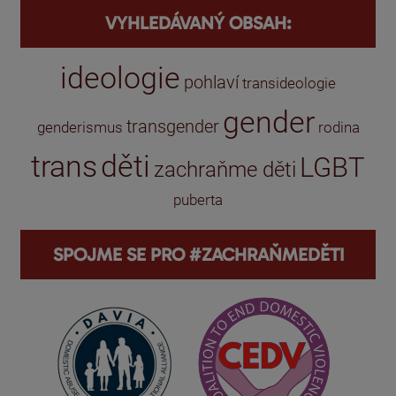
VYHLEDÁVANÝ OBSAH:
ideologie
pohlaví
transideologie
gender
transgender
genderismus
rodina
trans
děti
LGBT
zachraňme děti
puberta
SPOJME SE PRO #ZACHRAŇMEDĚTI