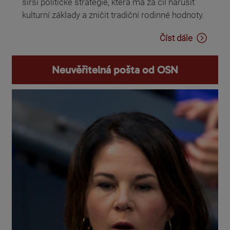
širší politické strategie, která má za cíl narušit
kulturní základy a zničit tradiční rodinné hodnoty.
Číst dále
Neuvěřitelná pošta od OSN