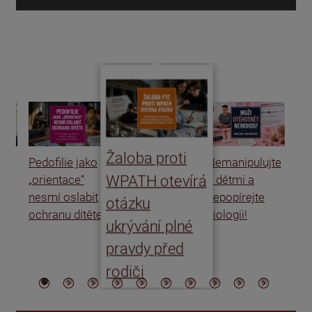
d
Žaloba proti
Pedofilie jako
Nemanipulujte
Uk
WPATH otevírá
„orientace“
s dětmi a
rat
nesmí oslabit
nepopírejte
Is
otázku
ochranu dítěte
biologii!
úm
ukrývání plné
po
pravdy před
ře
rodiči