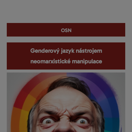
You are here
osn
Genderový jazyk nástrojem
neomarxistické manipulace