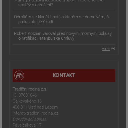
Transgenderová ideologie a sport: Proč je férová
soutěž v ohrožení?
Odmítám se klanět hnutí, o kterém se domnívám, že
prokazatelně škodí
Robert Kotzian varoval před novými možnými pokusy
o ratifikaci Istanbulské úmluvy
Více
KONTAKT
Tradiční rodina z.s.
IČ: 07681046
Čajkovského 16
400 01 | Ústí nad Labem
info/at/tradicni-rodina.cz
Doručovací adresa:
Pavelčákova 17,