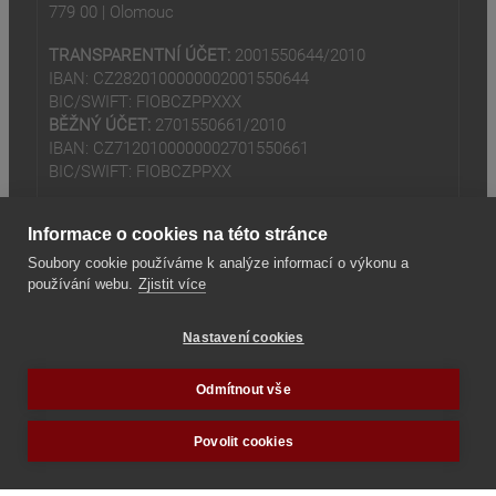
779 00 | Olomouc
TRANSPARENTNÍ ÚČET:
2001550644/2010
IBAN: CZ2820100000002001550644
BIC/SWIFT: FIOBCZPPXXX
BĚŽNÝ ÚČET:
2701550661/2010
IBAN: CZ7120100000002701550661
BIC/SWIFT: FIOBCZPPXX
Informace o cookies na této stránce
Soubory cookie používáme k analýze informací o výkonu a
používání webu.
Zjistit více
(odkaz je externí)
© 2024
Tradiční rodina z.s
Nastavení cookies
(odkaz je externí)
Seznam odkazů
Odmítnout vše
Povolit cookies