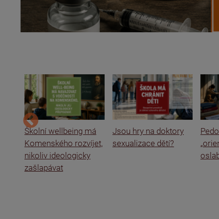
ce a
Školní wellbeing má
Jsou hry na doktory
Pedof
Komenského rozvíjet,
sexualizace dětí?
„ori
nikoliv ideologicky
oslab
zašlapávat