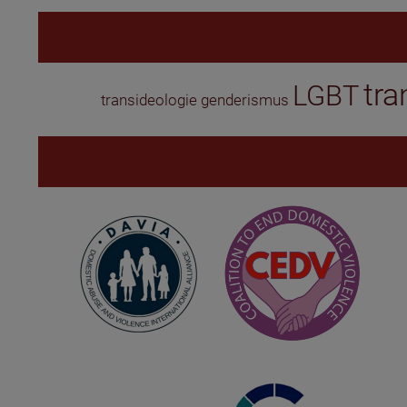
tra
LGBT
transideologie
genderismus