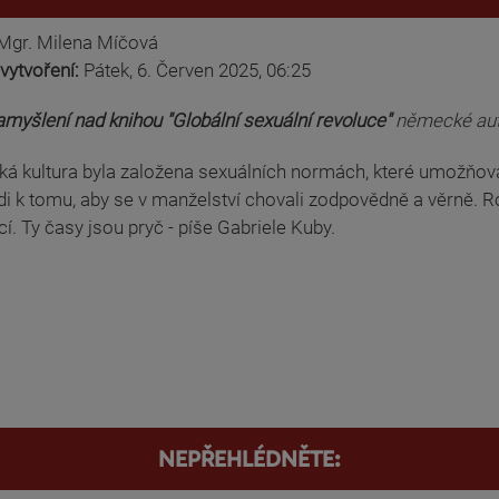
Mgr. Milena Míčová
vytvoření:
Pátek, 6. Červen 2025, 06:25
myšlení nad knihou "Globální sexuální revoluce"
německé aut
á kultura byla založena sexuálních normách, které umožňoval
idi k tomu, aby se v manželství chovali zodpovědně a věrně.
í. Ty časy jsou pryč - píše Gabriele Kuby.
NEPŘEHLÉDNĚTE: