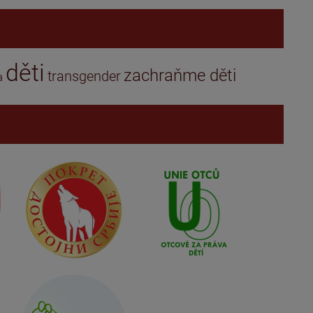
děti
zachraňme děti
transgender
a