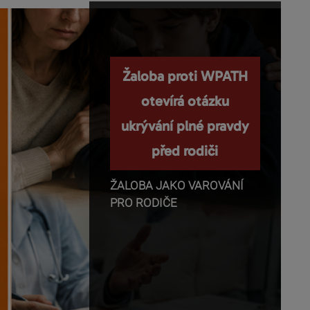
Nemanipulujte s
Žaloba proti WPATH
dětmi a nepopírejte
otevírá otázku
ukrývání plné pravdy
biologii!
před rodiči
Příběhy o těhotenství,
transgender identitě,
ŽALOBA JAKO VAROVÁNÍ
otevřeném vztahu a
PRO RODIČE
rodičovství se dnes rychle
dostávají z médií do mobilů,
školních diskusí a rozhovorů
mezi dětmi