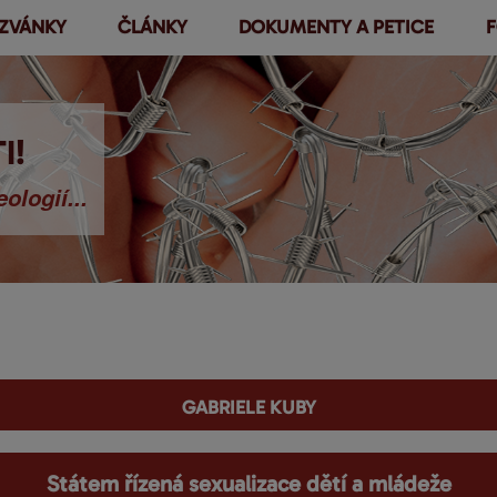
ZVÁNKY
ČLÁNKY
DOKUMENTY A PETICE
F
Přejít k
hlavnímu
obsahu
I!
ologií...
Gabriele Kuby
Státem řízená sexualizace dětí a mládeže