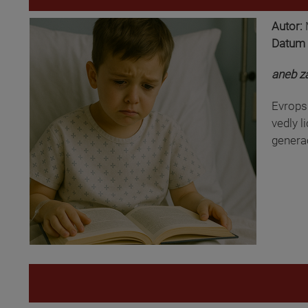
Autor:
Datum 
aneb za
Evropsk
vedly l
generac