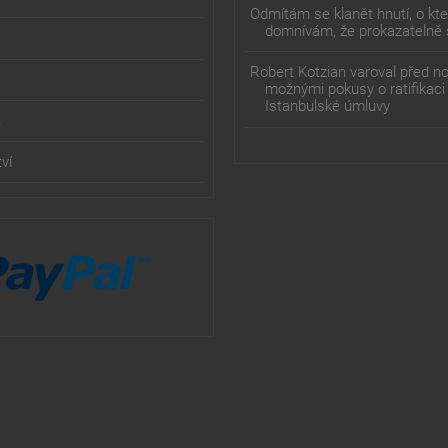
Odmítám se klanět hnutí, o kt
domnívám, že prokazatelně 
Robert Kotzian varoval před n
možnými pokusy o ratifikaci
Istanbulské úmluvy
t
ví