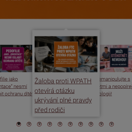
ilie jako
Nemanipulujte s
Žaloba proti WPATH
entace“ nesmí
dětmi a nepopíre
otevírá otázku
it ochranu dítěte
biologii!
ukrývání plné pravdy
před rodiči