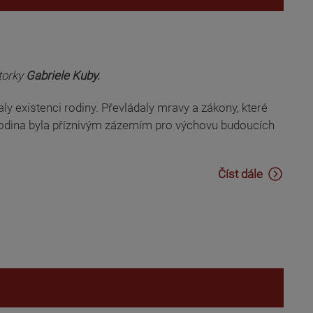
orky
Gabriele Kuby.
y existenci rodiny. Převládaly mravy a zákony, které
 Rodina byla příznivým zázemím pro výchovu budoucích
Číst dále