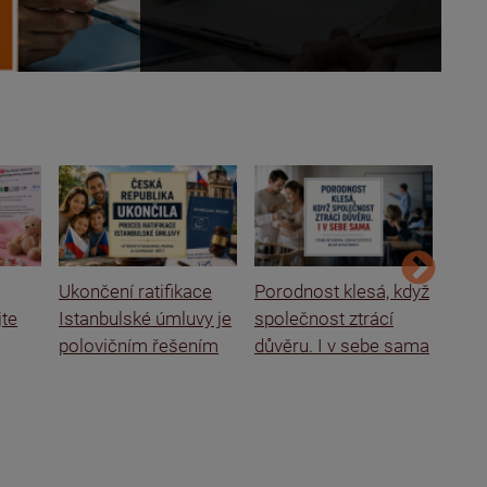
Ukončení ratifikace
Porodnost klesá, když
Ital
jte
Istanbulské úmluvy je
společnost ztrácí
rodi
polovičním řešením
důvěru. I v sebe sama
o se
škol