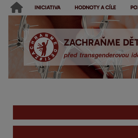
INICIATIVA
HODNOTY A CÍLE
PO
Main menu
Hledat
Ikonky sociálních sítí
Vyhledávání
ZACHRAŇME DĚT
před transgenderovou ide
You are here