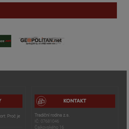
Y
KONTAKT
Tradiční rodina z.s.
rt: Proč je
IČ: 07681046
Čajkovského 16