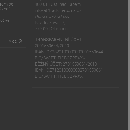
erém se
400 01 | Ústí nad Labem
škodí
info/at/tradicni-rodina.cz
Doručovací adresa:
ovými
Pavelčákova 17,
779 00 | Olomouc
TRANSPARENTNÍ ÚČET:
Více
2001550644/2010
IBAN: CZ2820100000002001550644
BIC/SWIFT: FIOBCZPPXXX
BĚŽNÝ ÚČET:
2701550661/2010
IBAN: CZ7120100000002701550661
BIC/SWIFT: FIOBCZPPXX