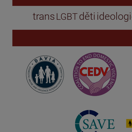
trans
děti
ideolog
LGBT