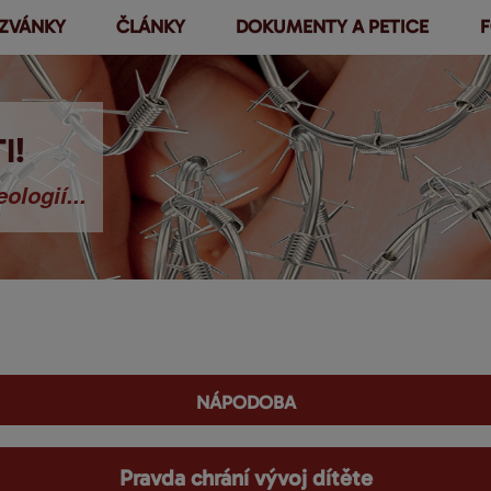
ZVÁNKY
ČLÁNKY
DOKUMENTY A PETICE
F
Přejít k
hlavnímu
obsahu
I!
ologií...
nápodoba
Pravda chrání vývoj dítěte