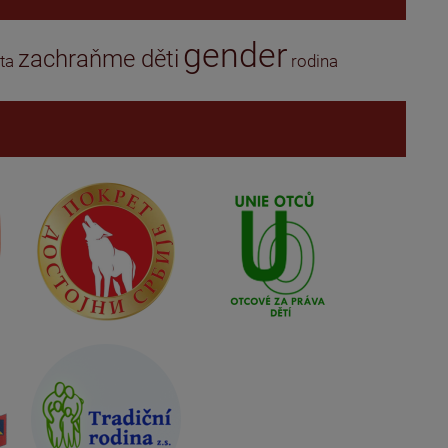
gender
zachraňme děti
ta
rodina