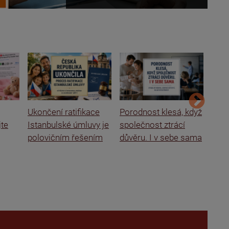
Ukončení ratifikace
Porodnost klesá, když
Ital
jte
Istanbulské úmluvy je
společnost ztrácí
rodi
polovičním řešením
důvěru. I v sebe sama
o se
škol