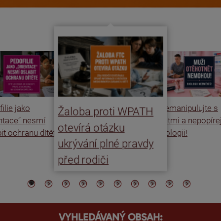
ilie jako
Nemanipulujte s
Žaloba proti WPATH
entace“ nesmí
dětmi a nepopíre
otevírá otázku
it ochranu dítěte
biologii!
ukrývání plné pravdy
před rodiči
VYHLEDÁVANÝ OBSAH: