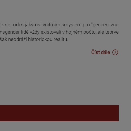
ěk se rodí s jakýmsi vnitřním smyslem pro "genderovou
ansgender lidé vždy existovali v hojném počtu, ale teprve
šak neodráží historickou realitu.
Číst dále