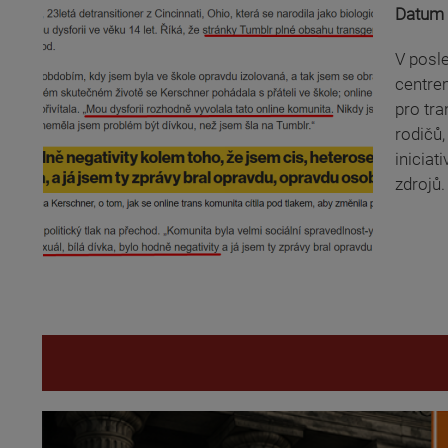
Datum 
V posle
centrem
pro tra
rodičů,
inicia
zdrojů.