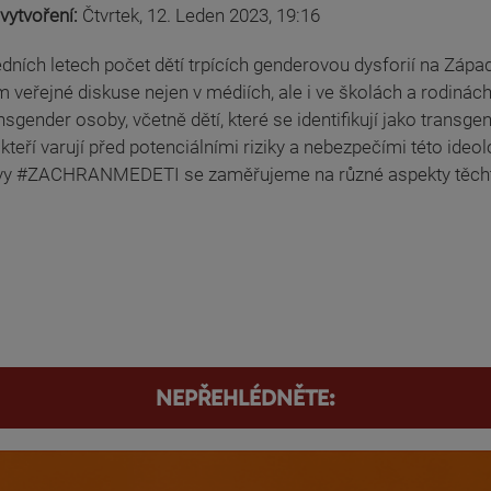
vytvoření:
Čtvrtek, 12. Leden 2023, 19:16
dních letech počet dětí trpících genderovou dysforií na Západ
 veřejné diskuse nejen v médiích, ale i ve školách a rodinách.
nsgender osoby, včetně dětí, které se identifikují jako transg
 kteří varují před potenciálními riziky a nebezpečími této ideo
tivy #ZACHRANMEDETI se zaměřujeme na různé aspekty těchto
NEPŘEHLÉDNĚTE: