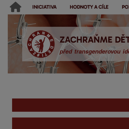
INICIATIVA
HODNOTY A CÍLE
PO
Main menu
Hledat
Ikonky sociálních sítí
Vyhledávání
ZACHRAŇME DĚT
před transgenderovou ide
You are here