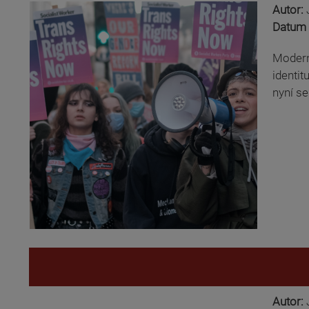
Autor:
Datum 
Modern
identit
nyní se
Autor: