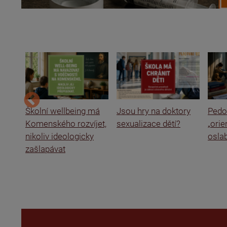
ce a
Školní wellbeing má
Jsou hry na doktory
Pedof
Komenského rozvíjet,
sexualizace dětí?
„ori
nikoliv ideologicky
oslab
zašlapávat