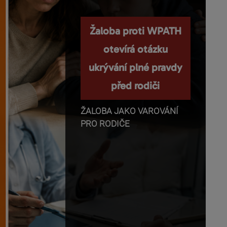
Nemanipulujte s
Žaloba proti WPATH
dětmi a nepopírejte
otevírá otázku
ukrývání plné pravdy
biologii!
před rodiči
Příběhy o těhotenství,
transgender identitě,
ŽALOBA JAKO VAROVÁNÍ
otevřeném vztahu a
PRO RODIČE
rodičovství se dnes rychle
dostávají z médií do mobilů,
školních diskusí a rozhovorů
mezi dětmi