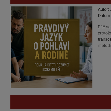
Autor:
Datum 
Dítě se
protože
transge
metodi