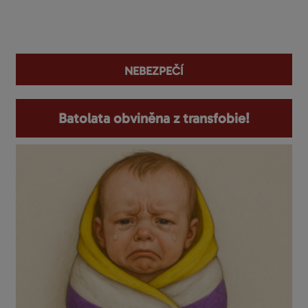
You are here
nebezpečí
Batolata obviněna z transfobie!