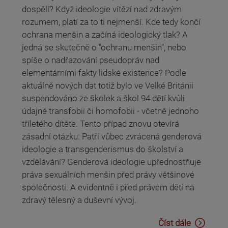
dospělí? Když ideologie vítězí nad zdravým
rozumem, platí za to ti nejmenší. Kde tedy končí
ochrana menšin a začíná ideologický tlak? A
jedná se skutečně o "ochranu menšin", nebo
spíše o nadřazování pseudopráv nad
elementárními fakty lidské existence? Podle
aktuálně nových dat totiž bylo ve Velké Británii
suspendováno ze školek a škol 94 dětí kvůli
údajné transfobii či homofobii - včetně jednoho
tříletého dítěte. Tento případ znovu otevírá
zásadní otázku: Patří vůbec zvrácená genderová
ideologie a transgenderismus do školství a
vzdělávání? Genderová ideologie upřednostňuje
práva sexuálních menšin před právy většinové
společnosti. A evidentně i před právem dětí na
zdravý tělesný a duševní vývoj.
Číst dále