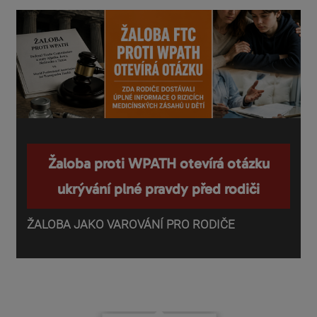
Žaloba proti WPATH otevírá otázku
ukrývání plné pravdy před rodiči
ŽALOBA JAKO VAROVÁNÍ PRO RODIČE
P
o
d