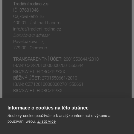
Tradiční rodina z.s.
IČ: 07681046
Čajkovského 16
400 01 | Ústí nad Labem
info/at/tradicni-rodina.cz
Doručovací adresa:
Pavelčákova 17,
779 00 | Olomouc
TRANSPARENTNÍ ÚČET:
2001550644/2010
IBAN: CZ2820100000002001550644
BIC/SWIFT: FIOBCZPPXXX
BĚŽNÝ ÚČET:
2701550661/2010
IBAN: CZ7120100000002701550661
BIC/SWIFT: FIOBCZPPXX
Informace o cookies na této stránce
Soubory cookie používáme k analýze informací o výkonu a
používání webu.
Zjistit více
(odkaz je externí)
© 2024
Tradiční rodina z.s