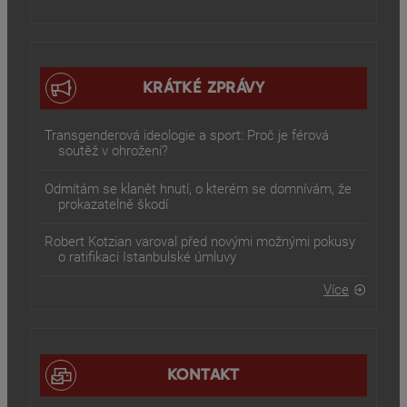
KRÁTKÉ ZPRÁVY
Transgenderová ideologie a sport: Proč je férová
soutěž v ohrožení?
Odmítám se klanět hnutí, o kterém se domnívám, že
prokazatelně škodí
Robert Kotzian varoval před novými možnými pokusy
o ratifikaci Istanbulské úmluvy
Více
KONTAKT