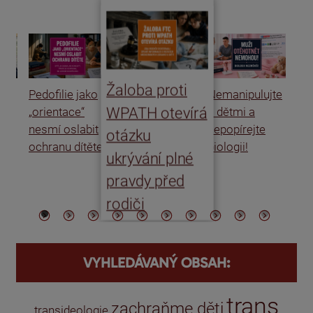
Žaloba proti
Pedofilie jako
Nemanipulujte
Uk
WPATH otevírá
„orientace“
s dětmi a
rat
nesmí oslabit
nepopírejte
Is
otázku
ochranu dítěte
biologii!
úm
ukrývání plné
po
pravdy před
ře
rodiči
VYHLEDÁVANÝ OBSAH:
trans
zachraňme děti
transideologie