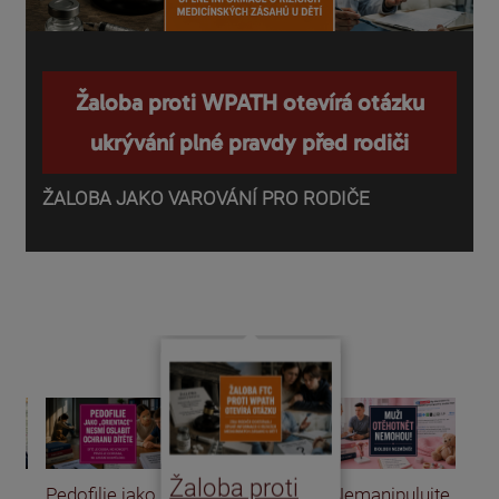
Žaloba proti WPATH otevírá otázku
ukrývání plné pravdy před rodiči
ŽALOBA JAKO VAROVÁNÍ PRO RODIČE
P
o
d
Žaloba proti
Pedofilie jako
Nemanipulujte
Uk