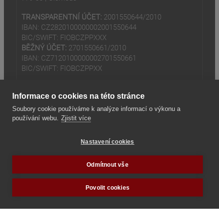
TRANSPARENTNÍ ÚČET:
2001550644/2010
IBAN: CZ2820100000002001550644
BIC/SWIFT: FIOBCZPPXXX
BĚŽNÝ ÚČET:
2701550661/2010
IBAN: CZ7120100000002701550661
BIC/SWIFT: FIOBCZPPXX
Informace o cookies na této stránce
Soubory cookie používáme k analýze informací o výkonu a
používání webu.
Zjistit více
(odkaz je externí)
© 2024
Tradiční rodina z.s
Nastavení cookies
(odkaz je externí)
Seznam odkazů
Odmítnout vše
Povolit cookies