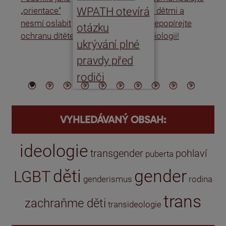
WPATH otevírá
„orientace“
s dětmi a
rat
nesmí oslabit
nepopírejte
Is
otázku
ochranu dítěte
biologii!
úm
ukrývání plné
po
pravdy před
ře
rodiči
VYHLEDÁVANÝ OBSAH:
ideologie
transgender
pohlaví
puberta
děti
gender
LGBT
genderismus
rodina
trans
zachraňme děti
transideologie