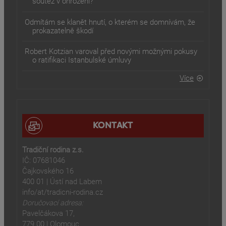
soutěž v ohrožení?
Odmítám se klanět hnutí, o kterém se domnívám, že
prokazatelně škodí
Robert Kotzian varoval před novými možnými pokusy
o ratifikaci Istanbulské úmluvy
Více
KONTAKT
Tradiční rodina z.s.
IČ: 07681046
Čajkovského 16
400 01 | Ústí nad Labem
info/at/tradicni-rodina.cz
Doručovací adresa:
Pavelčákova 17,
779 00 | Olomouc