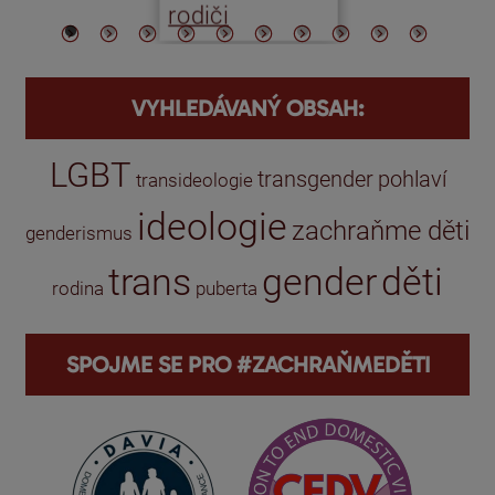
rodiči
VYHLEDÁVANÝ OBSAH:
LGBT
transgender
pohlaví
transideologie
ideologie
zachraňme děti
genderismus
trans
gender
děti
rodina
puberta
SPOJME SE PRO #ZACHRAŇMEDĚTI