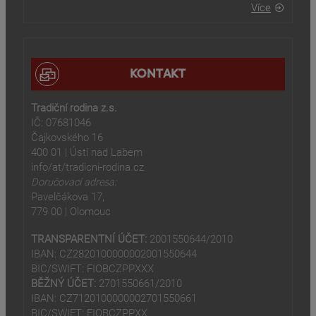
Více
KONTAKT
Tradiční rodina z.s.
IČ: 07681046
Čajkovského 16
400 01 | Ústí nad Labem
info/at/tradicni-rodina.cz
Doručovací adresa:
Pavelčákova 17,
779 00 | Olomouc
TRANSPARENTNÍ ÚČET:
2001550644/2010
IBAN: CZ2820100000002001550644
BIC/SWIFT: FIOBCZPPXXX
BĚŽNÝ ÚČET:
2701550661/2010
IBAN: CZ7120100000002701550661
BIC/SWIFT: FIOBCZPPXX