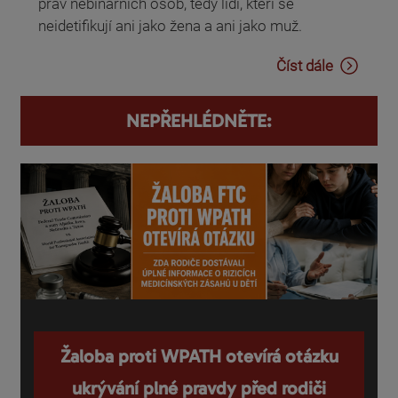
práv nebinárních osob, tedy lidí, kteří se
neidetifikují ani jako žena a ani jako muž.
Číst dále
NEPŘEHLÉDNĚTE:
Žaloba proti WPATH otevírá otázku
ukrývání plné pravdy před rodiči