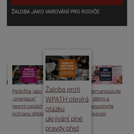
ŽALOBA JAKO VAROVÁNÍ PRO RODIČE
P
o
d
Žaloba proti
Pedofilie jako
Nemanipulujte
Uk
WPATH otevírá
„orientace“
s dětmi a
rat
nesmí oslabit
nepopírejte
Is
otázku
ochranu dítěte
biologii!
úm
ukrývání plné
po
pravdy před
ře