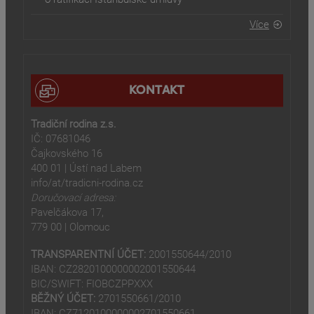
Více
KONTAKT
Tradiční rodina z.s.
IČ: 07681046
Čajkovského 16
400 01 | Ústí nad Labem
info/at/tradicni-rodina.cz
Doručovací adresa:
Pavelčákova 17,
779 00 | Olomouc
TRANSPARENTNÍ ÚČET:
2001550644/2010
IBAN: CZ2820100000002001550644
BIC/SWIFT: FIOBCZPPXXX
BĚŽNÝ ÚČET:
2701550661/2010
IBAN: CZ7120100000002701550661