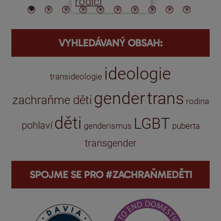
rodiči
VYHLEDÁVANÝ OBSAH:
ideologie
transideologie
gender
trans
zachraňme děti
rodina
děti
LGBT
pohlaví
genderismus
puberta
transgender
SPOJME SE PRO #ZACHRAŇMEDĚTI