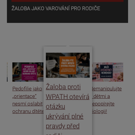
ŽALOBA JAKO VAROVÁNÍ PRO RODIČE
P
o
d
Žaloba proti
Pedofilie jako
Nemanipulujte
Uk
WPATH otevírá
„orientace“
s dětmi a
rat
nesmí oslabit
nepopírejte
Is
otázku
ochranu dítěte
biologii!
úm
ukrývání plné
po
pravdy před
ře