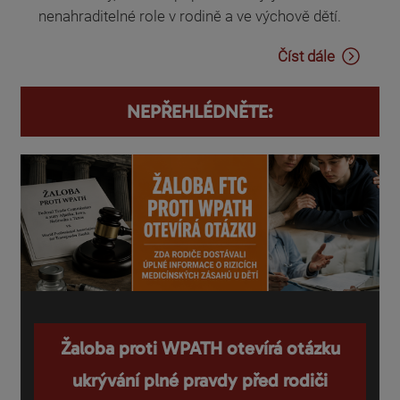
nenahraditelné role v rodině a ve výchově dětí.
Číst dále
NEPŘEHLÉDNĚTE:
Žaloba proti WPATH otevírá otázku
ukrývání plné pravdy před rodiči