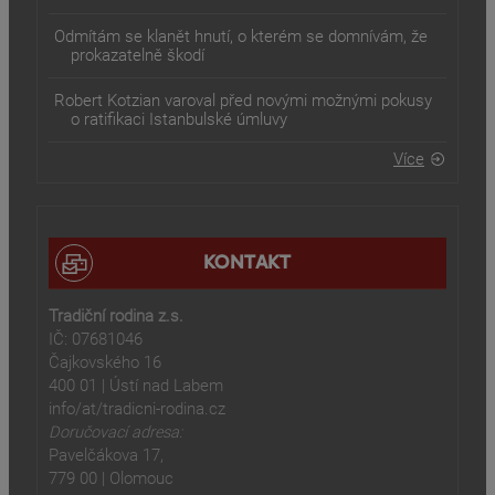
Odmítám se klanět hnutí, o kterém se domnívám, že
prokazatelně škodí
Robert Kotzian varoval před novými možnými pokusy
o ratifikaci Istanbulské úmluvy
Více
KONTAKT
Tradiční rodina z.s.
IČ: 07681046
Čajkovského 16
400 01 | Ústí nad Labem
info/at/tradicni-rodina.cz
Doručovací adresa:
Pavelčákova 17,
779 00 | Olomouc