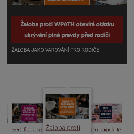
Žaloba proti WPATH otevírá otázku
ukrývání plné pravdy před rodiči
ŽALOBA JAKO VAROVÁNÍ PRO RODIČE
P
o
d
Žaloba proti
Pedofilie jako
Nemanipulujte
Uk