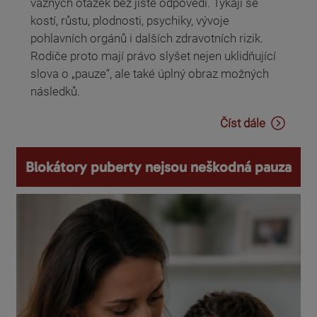
vážných otázek bez jisté odpovědi. Týkají se
kostí, růstu, plodnosti, psychiky, vývoje
pohlavních orgánů i dalších zdravotních rizik.
Rodiče proto mají právo slyšet nejen uklidňující
slova o „pauze“, ale také úplný obraz možných
následků.
Číst dále
Blokátory puberty nejsou neškodná pauza