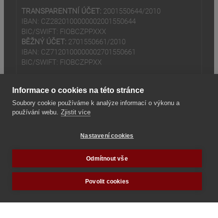
TRANSPARENTNÍ ÚČET:
2001550644/2010
IBAN: CZ2820100000002001550644
BIC/SWIFT: FIOBCZPPXXX
BĚŽNÝ ÚČET:
2701550661/2010
IBAN: CZ7120100000002701550661
BIC/SWIFT: FIOBCZPPXX
Informace o cookies na této stránce
Soubory cookie používáme k analýze informací o výkonu a
používání webu.
Zjistit více
(odkaz je externí)
© 2024
Tradiční rodina z.s
Nastavení cookies
(odkaz je externí)
Seznam odkazů
Odmítnout vše
Povolit cookies