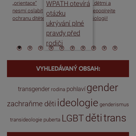
WPATH otevírá
„orientace“
s dětmi a
rat
nesmí oslabit
nepopírejte
Is
otázku
ochranu dítěte
biologii!
úm
ukrývání plné
po
pravdy před
ře
rodiči
VYHLEDÁVANÝ OBSAH:
gender
transgender
pohlaví
rodina
ideologie
zachraňme děti
genderismus
děti
trans
LGBT
transideologie
puberta