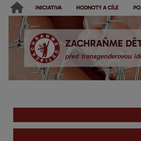
INICIATIVA
HODNOTY A CÍLE
PO
Main menu
Hledat
Ikonky sociálních sítí
Vyhledávání
ZACHRAŇME DĚT
před transgenderovou ide
You are here