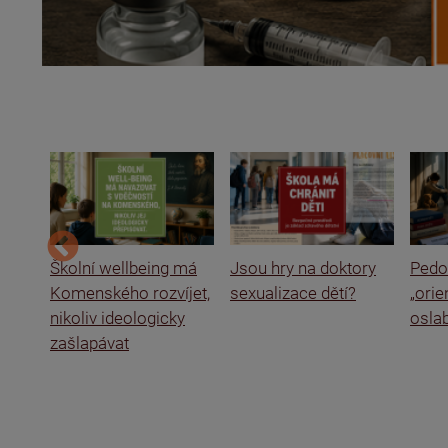
ce a
Školní wellbeing má
Jsou hry na doktory
Pedof
Komenského rozvíjet,
sexualizace dětí?
„ori
nikoliv ideologicky
oslab
zašlapávat