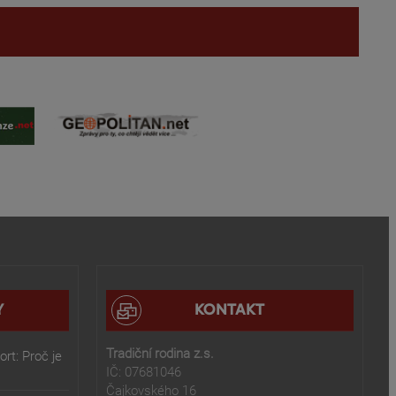
Y
KONTAKT
Tradiční rodina z.s.
rt: Proč je
IČ: 07681046
Čajkovského 16