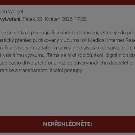
Jan Weigel
vytvoření:
Pátek, 29. Květen 2026, 17:38
teré se setká s pornografií v období dospívání, vstupuje do p
tický přehled publikovaný v Journal of Medical Internet Res
afii a dřívějším začátkem sexuálního života u dospívajících. 
í k dalšímu výzkumu. Téma se týká rodičů, škol, digitálních plat
ace často dříve z telefonu než od důvěryhodného dospělého. 
ranice a transparentní školní postupy.
NEPŘEHLÉDNĚTE: