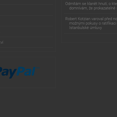
Odmítám se klanět hnutí, o kt
domnívám, že prokazatelně 
Robert Kotzian varoval před n
možnými pokusy o ratifikaci
Istanbulské úmluvy
t
ví