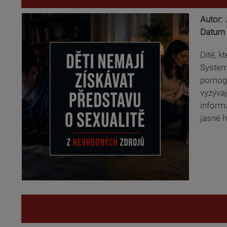
Autor:
Datum 
Dítě, k
Systema
pornogr
vyzývaj
inform
jasné h