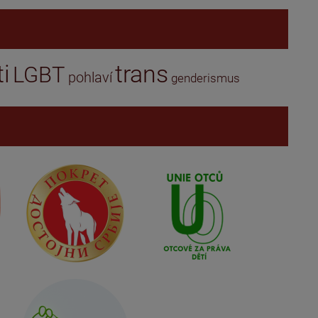
i
trans
LGBT
pohlaví
genderismus