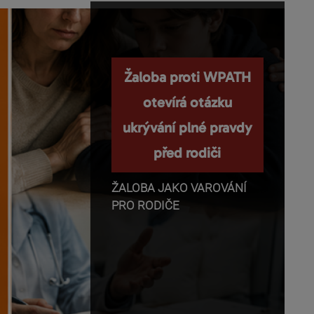
Nemanipulujte s
Žaloba proti WPATH
dětmi a nepopírejte
otevírá otázku
ukrývání plné pravdy
biologii!
před rodiči
Příběhy o těhotenství,
transgender identitě,
ŽALOBA JAKO VAROVÁNÍ
otevřeném vztahu a
PRO RODIČE
rodičovství se dnes rychle
dostávají z médií do mobilů,
školních diskusí a rozhovorů
mezi dětmi