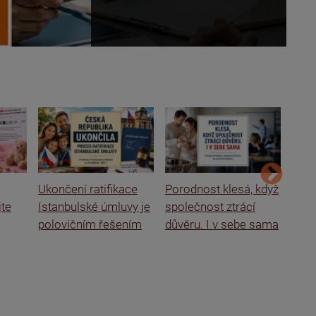
Ukončení ratifikace
Porodnost klesá, když
Ital
jte
Istanbulské úmluvy je
společnost ztrácí
rodi
polovičním řešením
důvěru. I v sebe sama
o se
škol