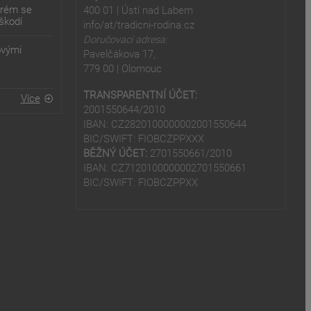
erém se
400 01 | Ústí nad Labem
škodí
info/at/tradicni-rodina.cz
Doručovací adresa:
ovými
Pavelčákova 17,
779 00 | Olomouc
TRANSPARENTNÍ ÚČET:
Více
2001550644/2010
IBAN: CZ2820100000002001550644
BIC/SWIFT: FIOBCZPPXXX
BĚŽNÝ ÚČET:
2701550661/2010
IBAN: CZ7120100000002701550661
BIC/SWIFT: FIOBCZPPXX