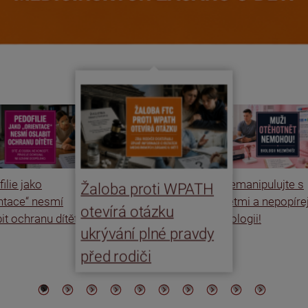
ilie jako
Nemanipulujte s
Žaloba proti WPATH
entace“ nesmí
dětmi a nepopíre
otevírá otázku
it ochranu dítěte
biologii!
ukrývání plné pravdy
před rodiči