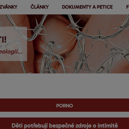
ZVÁNKY
ČLÁNKY
DOKUMENTY A PETICE
F
Přejít k
hlavnímu
obsahu
I!
ologií...
porno
Děti potřebují bezpečné zdroje o intimitě