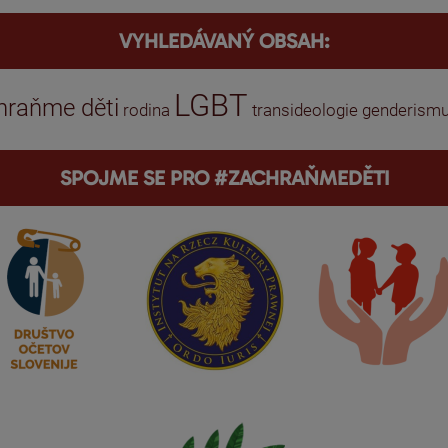
VYHLEDÁVANÝ OBSAH:
LGBT
hraňme děti
rodina
transideologie
genderism
SPOJME SE PRO #ZACHRAŇMEDĚTI