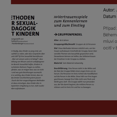
Autor:
Datum 
Případ 
Během 
mluví o
ocitl v