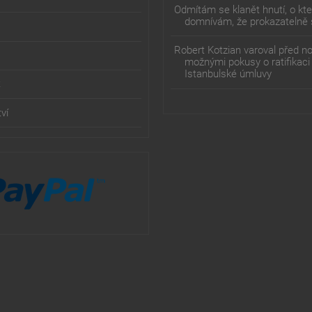
Odmítám se klanět hnutí, o kt
domnívám, že prokazatelně 
Robert Kotzian varoval před n
možnými pokusy o ratifikaci
Istanbulské úmluvy
t
ví