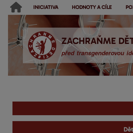
INICIATIVA
HODNOTY A CÍLE
PO
Main menu
Hledat
Ikonky sociálních sítí
Vyhledávání
ZACHRAŇME DĚT
před transgenderovou ide
You are here
Dět