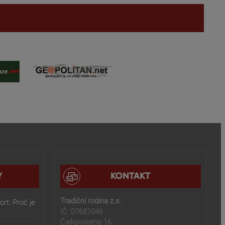
Y
KONTAKT
Tradiční rodina z.s.
rt: Proč je
IČ: 07681046
Čajkovského 16