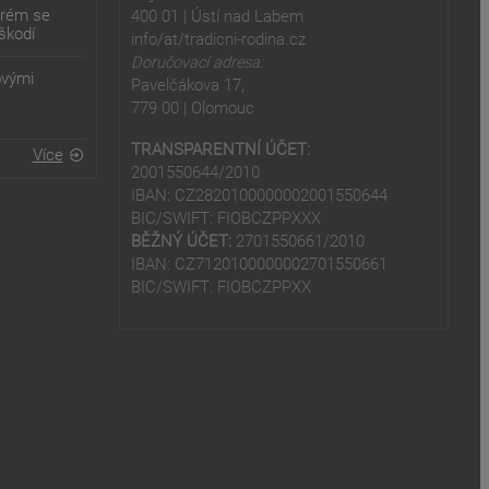
erém se
400 01 | Ústí nad Labem
škodí
info/at/tradicni-rodina.cz
Doručovací adresa:
ovými
Pavelčákova 17,
779 00 | Olomouc
TRANSPARENTNÍ ÚČET:
Více
2001550644/2010
IBAN: CZ2820100000002001550644
BIC/SWIFT: FIOBCZPPXXX
BĚŽNÝ ÚČET:
2701550661/2010
IBAN: CZ7120100000002701550661
BIC/SWIFT: FIOBCZPPXX