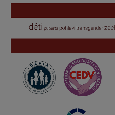
děti
zac
pohlaví
transgender
puberta