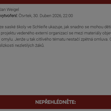
Jan Weigel
vytvoření:
Čtvrtek, 30. Duben 2026, 22:00
ze saské školy ve Schleife ukazuje, jak snadno se mohou děti 
projektu vedeného externí organizací se mezi materiály obj
 omylu. Jenže u tak citlivého tématu nestačí zpětná omluva. O
 blízkosti nezletilých žáků.
NEPŘEHLÉDNĚTE: