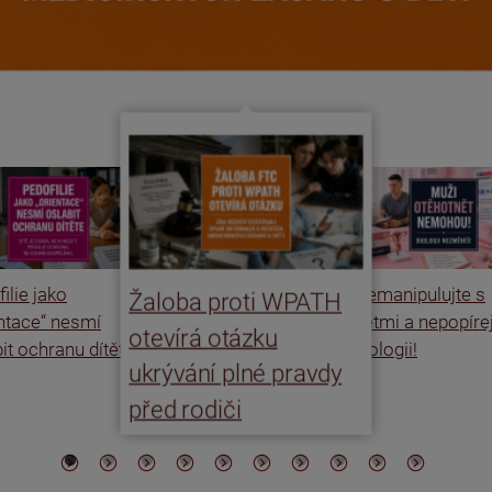
ilie jako
Nemanipulujte s
Žaloba proti WPATH
entace“ nesmí
dětmi a nepopíre
otevírá otázku
it ochranu dítěte
biologii!
ukrývání plné pravdy
před rodiči