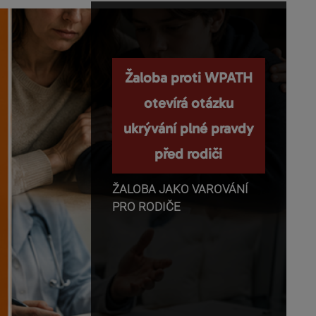
Nemanipulujte s
Žaloba proti WPATH
dětmi a nepopírejte
otevírá otázku
ukrývání plné pravdy
biologii!
před rodiči
Příběhy o těhotenství,
transgender identitě,
ŽALOBA JAKO VAROVÁNÍ
otevřeném vztahu a
PRO RODIČE
rodičovství se dnes rychle
dostávají z médií do mobilů,
školních diskusí a rozhovorů
mezi dětmi