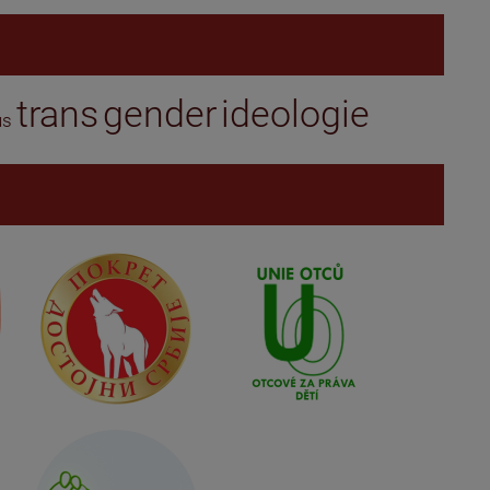
trans
gender
ideologie
us