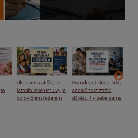
Ukončení ratifikace
Porodnost klesá, když
Ital
jte
Istanbulské úmluvy je
společnost ztrácí
rodi
polovičním řešením
důvěru. I v sebe sama
o se
škol