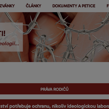
ZVÁNKY
ČLÁNKY
DOKUMENTY A PETICE
F
Přejít k
hlavnímu
obsahu
I!
ologií...
práva rodičů
ství potřebuje ochranu, nikoliv ideologickou labor