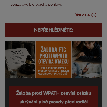
pouze dvě biologická pohlaví
.
Číst dále
NEPŘEHLÉDNĚTE:
Žaloba proti WPATH otevírá otázku
ukrývání plné pravdy před rodiči