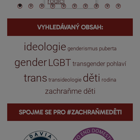
rodiči
VYHLEDÁVANÝ OBSAH:
ideologie
genderismus
puberta
gender
LGBT
transgender
pohlaví
trans
děti
transideologie
rodina
zachraňme děti
SPOJME SE PRO #ZACHRAŇMEDĚTI