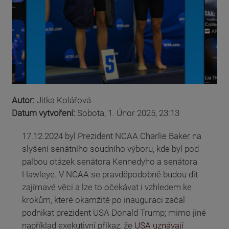
Autor:
Jitka Kolářová
Datum vytvoření:
Sobota, 1. Únor 2025, 23:13
17.12.2024 byl Prezident NCAA Charlie Baker na
slyšení senátního soudního výboru, kde byl pod
palbou otázek senátora Kennedyho a senátora
Hawleye. V NCAA se pravděpodobně budou dít
zajímavé věci a lze to očekávat i vzhledem ke
krokům, které okamžitě po inauguraci začal
podnikat prezident USA Donald Trump; mimo jiné
například exekutivní příkaz, že
USA uznávají