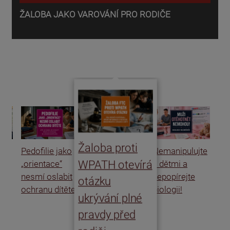
ŽALOBA JAKO VAROVÁNÍ PRO RODIČE
P
o
d
Žaloba proti
Pedofilie jako
Nemanipulujte
Uk
WPATH otevírá
„orientace“
s dětmi a
rat
nesmí oslabit
nepopírejte
Is
otázku
ochranu dítěte
biologii!
úm
ukrývání plné
po
pravdy před
ře