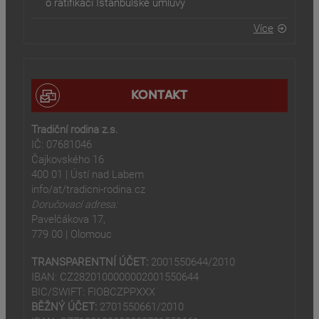
o ratifikaci Istanbulské úmluvy
Více
KONTAKT
Tradiční rodina z.s.
IČ: 07681046
Čajkovského 16
400 01 | Ústí nad Labem
info/at/tradicni-rodina.cz
Doručovací adresa:
Pavelčákova 17,
779 00 | Olomouc
TRANSPARENTNÍ ÚČET:
2001550644/2010
IBAN: CZ2820100000002001550644
BIC/SWIFT: FIOBCZPPXXX
BĚŽNÝ ÚČET:
2701550661/2010