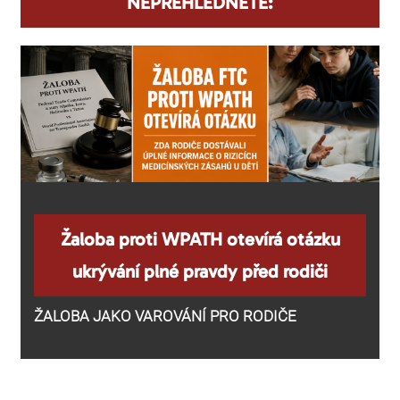
NEPŘEHLÉDNĚTE:
Žaloba proti WPATH otevírá otázku
ukrývání plné pravdy před rodiči
ŽALOBA JAKO VAROVÁNÍ PRO RODIČE
P
o
d