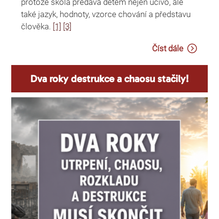
protože škola předává dětem nejen učivo, ale
také jazyk, hodnoty, vzorce chování a představu
člověka.
[1]
[3]
Číst dále
Dva roky destrukce a chaosu stačily!