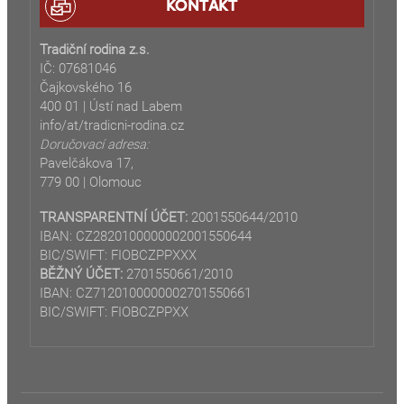
KONTAKT
Tradiční rodina z.s.
IČ: 07681046
Čajkovského 16
400 01 | Ústí nad Labem
info/at/tradicni-rodina.cz
Doručovací adresa:
Pavelčákova 17,
779 00 | Olomouc
TRANSPARENTNÍ ÚČET:
2001550644/2010
IBAN: CZ2820100000002001550644
BIC/SWIFT: FIOBCZPPXXX
BĚŽNÝ ÚČET:
2701550661/2010
IBAN: CZ7120100000002701550661
BIC/SWIFT: FIOBCZPPXX