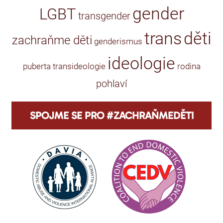
gender
LGBT
transgender
trans
děti
zachraňme děti
genderismus
ideologie
puberta
transideologie
rodina
pohlaví
SPOJME SE PRO #ZACHRAŇMEDĚTI