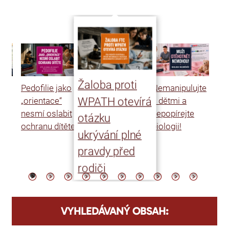
Žaloba proti
Pedofilie jako
Nemanipulujte
Uk
WPATH otevírá
„orientace“
s dětmi a
rat
nesmí oslabit
nepopírejte
Is
otázku
ochranu dítěte
biologii!
úm
ukrývání plné
po
pravdy před
ře
rodiči
VYHLEDÁVANÝ OBSAH: