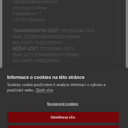
info/at/tradicni-rodina.cz
Doručovací adresa:
Pavelčákova 17,
779 00 | Olomouc
TRANSPARENTNÍ ÚČET:
2001550644/2010
IBAN: CZ2820100000002001550644
BIC/SWIFT: FIOBCZPPXXX
BĚŽNÝ ÚČET:
2701550661/2010
IBAN: CZ7120100000002701550661
BIC/SWIFT: FIOBCZPPXX
Informace o cookies na této stránce
Soubory cookie používáme k analýze informací o výkonu a
používání webu.
Zjistit více
(odkaz je externí)
© 2024
Tradiční rodina z.s
Nastavení cookies
(odkaz je externí)
Seznam odkazů
Odmítnout vše