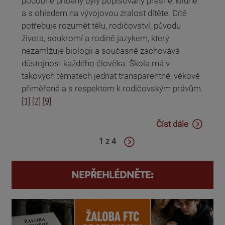
podobné příběhy byly popisovány přesně, klidně
a s ohledem na vývojovou zralost dítěte. Dítě
potřebuje rozumět tělu, rodičovství, původu
života, soukromí a rodině jazykem, který
nezamlžuje biologii a současně zachovává
důstojnost každého člověka. Škola má v
takových tématech jednat transparentně, věkově
přiměřeně a s respektem k rodičovským právům.
[1]
[7]
[9]
Číst dále
1 z 4
NEPŘEHLÉDNĚTE: