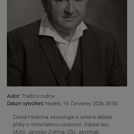
Autor:
Tradiční rodina
Datum vytvoření:
Neděle, 19. Červenec 2026, 09:50
Česká medicína, sexuologie a veřejná debata
přišly o mimořádnou osobnost. Odešel doc.
MUDr. Jaroslav Zvěřina, CSc., psychiatr,