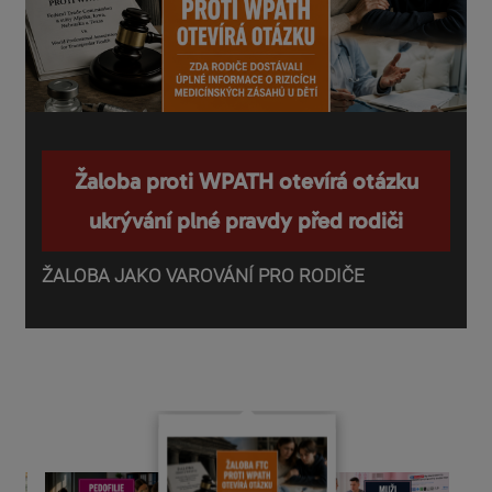
Žaloba proti WPATH otevírá otázku
ukrývání plné pravdy před rodiči
ŽALOBA JAKO VAROVÁNÍ PRO RODIČE
P
o
d