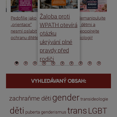
Žaloba proti
Pedofilie jako
Nemanipulujte
Uk
WPATH otevírá
„orientace“
s dětmi a
rat
nesmí oslabit
nepopírejte
Is
otázku
ochranu dítěte
biologii!
úm
ukrývání plné
po
pravdy před
ře
rodiči
VYHLEDÁVANÝ OBSAH:
gender
zachraňme děti
transideologie
děti
trans
LGBT
puberta
genderismus