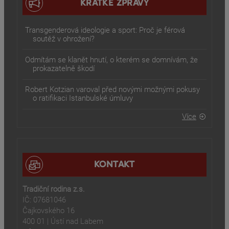
KRÁTKÉ ZPRÁVY
Transgenderová ideologie a sport: Proč je férová
soutěž v ohrožení?
Odmítám se klanět hnutí, o kterém se domnívám, že
prokazatelně škodí
Robert Kotzian varoval před novými možnými pokusy
o ratifikaci Istanbulské úmluvy
Více
KONTAKT
Tradiční rodina z.s.
IČ: 07681046
Čajkovského 16
400 01 | Ústí nad Labem