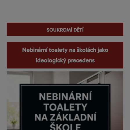
You are here
soukromí dětí
Nebinární toalety na školách jako
ideologický precedens