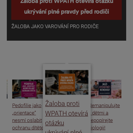
Žaloba proti WPATH otevírá otázku
ukrývání plné pravdy před rodiči
ŽALOBA JAKO VAROVÁNÍ PRO RODIČE
P
o
d
Žaloba proti
Pedofilie jako
Nemanipulujte
Uk
WPATH otevírá
„orientace“
s dětmi a
rat
nesmí oslabit
nepopírejte
Is
otázku
ochranu dítěte
biologii!
úm
ukrývání plné