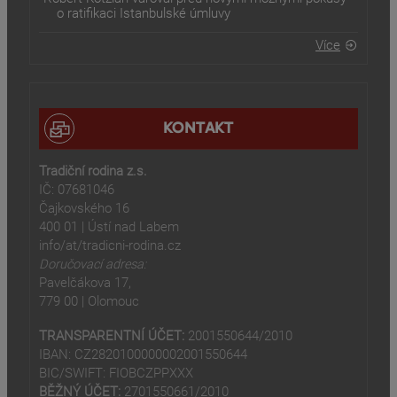
o ratifikaci Istanbulské úmluvy
Více
KONTAKT
Tradiční rodina z.s.
IČ: 07681046
Čajkovského 16
400 01 | Ústí nad Labem
info/at/tradicni-rodina.cz
Doručovací adresa:
Pavelčákova 17,
779 00 | Olomouc
TRANSPARENTNÍ ÚČET:
2001550644/2010
IBAN: CZ2820100000002001550644
BIC/SWIFT: FIOBCZPPXXX
BĚŽNÝ ÚČET:
2701550661/2010