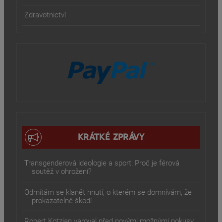
Zdravotnictví
KRÁTKÉ ZPRÁVY
Transgenderová ideologie a sport: Proč je férová
soutěž v ohrožení?
Odmítám se klanět hnutí, o kterém se domnívám, že
prokazatelně škodí
Robert Kotzian varoval před novými možnými pokusy