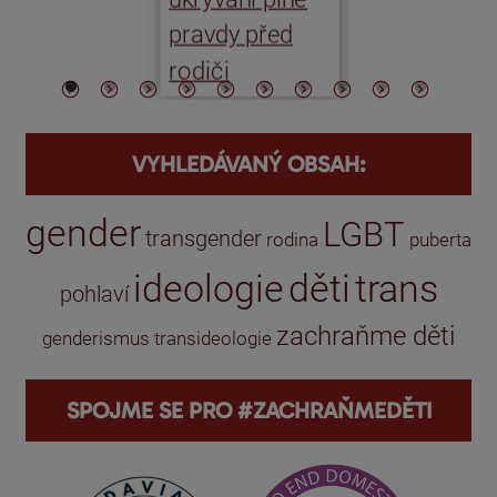
po
pravdy před
ře
rodiči
VYHLEDÁVANÝ OBSAH:
gender
LGBT
transgender
rodina
puberta
ideologie
děti
trans
pohlaví
zachraňme děti
genderismus
transideologie
SPOJME SE PRO #ZACHRAŇMEDĚTI