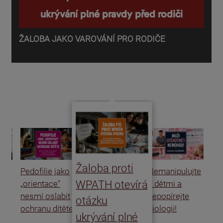
ukrývání plné pravdy před rodiči
ŽALOBA JAKO VAROVÁNÍ PRO RODIČE
P
o
d
Žaloba proti
Pedofilie jako
Nemanipulujte
Uk
WPATH otevírá
„orientace“
s dětmi a
rat
nesmí oslabit
nepopírejte
Is
otázku
ochranu dítěte
biologii!
úm
ukrývání plné
po