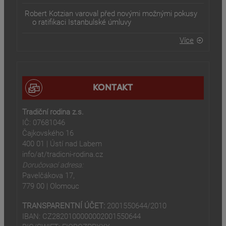
Robert Kotzian varoval před novými možnými pokusy
o ratifikaci Istanbulské úmluvy
Více
KONTAKT
Tradiční rodina z.s.
IČ: 07681046
Čajkovského 16
400 01 | Ústí nad Labem
info/at/tradicni-rodina.cz
Doručovací adresa:
Pavelčákova 17,
779 00 | Olomouc
TRANSPARENTNÍ ÚČET:
2001550644/2010
IBAN: CZ2820100000002001550644