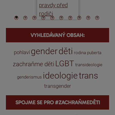
pravdy před
ře
rodiči
VYHLEDÁVANÝ OBSAH:
gender
děti
pohlaví
rodina
puberta
LGBT
zachraňme děti
transideologie
ideologie
trans
genderismus
transgender
SPOJME SE PRO #ZACHRAŇMEDĚTI