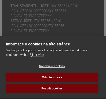
TRANSPARENTNÍ ÚČET:
2001550644/2010
IBAN: CZ2820100000002001550644
BIC/SWIFT: FIOBCZPPXXX
BĚŽNÝ ÚČET:
2701550661/2010
IBAN: CZ7120100000002701550661
BIC/SWIFT: FIOBCZPPXX
Informace o cookies na této stránce
Soubory cookie používáme k analýze informací o výkonu a
používání webu.
Zjistit více
(odkaz je externí)
© 2024
Tradiční rodina z.s
Nastavení cookies
(odkaz je externí)
Seznam odkazů
Odmítnout vše
Povolit cookies