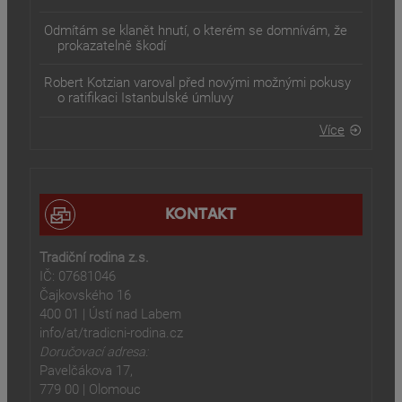
Odmítám se klanět hnutí, o kterém se domnívám, že
prokazatelně škodí
Robert Kotzian varoval před novými možnými pokusy
o ratifikaci Istanbulské úmluvy
Více
KONTAKT
Tradiční rodina z.s.
IČ: 07681046
Čajkovského 16
400 01 | Ústí nad Labem
info/at/tradicni-rodina.cz
Doručovací adresa:
Pavelčákova 17,
779 00 | Olomouc