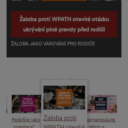
Žaloba proti WPATH otevírá otázku
ukrývání plné pravdy před rodiči
ŽALOBA JAKO VAROVÁNÍ PRO RODIČE
P
o
d
Žaloba proti
Pedofilie jako
Nemanipulujte
Uk
WPATH otevírá
„orientace“
s dětmi a
rat