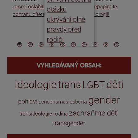
nesmí oslabit
nepopírejte
Is
otázku
ochranu dítěte
biologii!
úm
ukrývání plné
po
pravdy před
ře
rodiči
VYHLEDÁVANÝ OBSAH:
ideologie
trans
děti
LGBT
gender
pohlaví
genderismus
puberta
zachraňme děti
transideologie
rodina
transgender