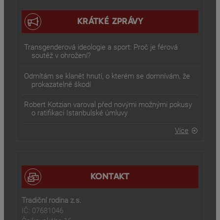
KRÁTKÉ ZPRÁVY
Transgenderová ideologie a sport: Proč je férová
soutěž v ohrožení?
Odmítám se klanět hnutí, o kterém se domnívám, že
prokazatelně škodí
Robert Kotzian varoval před novými možnými pokusy
o ratifikaci Istanbulské úmluvy
Více
KONTAKT
Tradiční rodina z.s.
IČ: 07681046