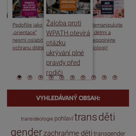
Žaloba proti
Pedofilie jako
Nemanipulujte
Uk
WPATH otevírá
„orientace“
s dětmi a
rat
nesmí oslabit
nepopírejte
Is
otázku
ochranu dítěte
biologii!
úm
ukrývání plné
po
pravdy před
ře
rodiči
VYHLEDÁVANÝ OBSAH:
trans
děti
pohlaví
transideologie
gender
zachraňme děti
transgender