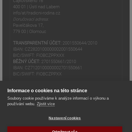
Čajkovského 16
400 01 | Ústí nad Labem
info/at/tradicni-rodina.cz
Doručovací adresa:
Pavelčákova 17,
779 00 | Olomouc
TRANSPARENTNÍ ÚČET:
2001550644/2010
IBAN: CZ2820100000002001550644
BIC/SWIFT: FIOBCZPPXXX
BĚŽNÝ ÚČET:
2701550661/2010
IBAN: CZ7120100000002701550661
BIC/SWIFT: FIOBCZPPXX
Informace o cookies na této stránce
Soubory cookie používáme k analýze informací o výkonu a
používání webu.
Zjistit více
(odkaz je externí)
© 2024
Tradiční rodina z.s
Nastavení cookies
(odkaz je externí)
Seznam odkazů
Odmítnout vše