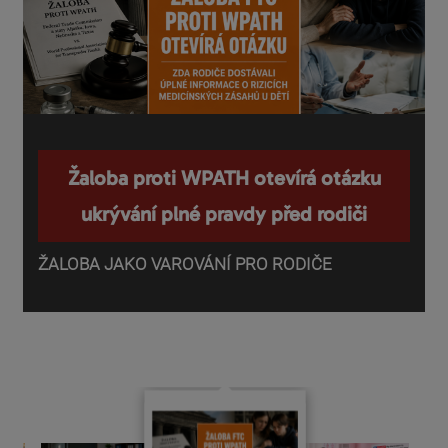
Žaloba proti WPATH otevírá otázku
ukrývání plné pravdy před rodiči
ŽALOBA JAKO VAROVÁNÍ PRO RODIČE
P
o
d