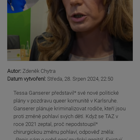
Autor:
Zdeněk Chytra
Datum vytvoření:
Středa, 28. Srpen 2024, 22:50
Tessa Ganserer představil* své nové politické
plány v pozdravu queer komunitě v Karlsruhe.
Ganserer plánuje kriminalizovat rodiče, kteří jsou
proti změně pohlaví svých dětí. Když se TAZ v
roce 2021 zeptal, proč nepodstoupil*
chirurgickou změnu pohlaví, odpověď zněla:
„
Penis sám o sobě není mužský genitál. Existují