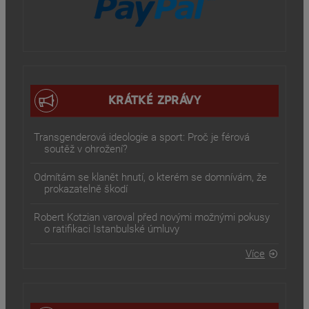
KRÁTKÉ ZPRÁVY
Transgenderová ideologie a sport: Proč je férová
soutěž v ohrožení?
Odmítám se klanět hnutí, o kterém se domnívám, že
prokazatelně škodí
Robert Kotzian varoval před novými možnými pokusy
o ratifikaci Istanbulské úmluvy
Více