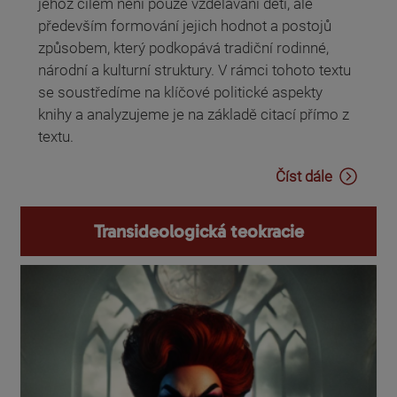
jehož cílem není pouze vzdělávání dětí, ale
především formování jejich hodnot a postojů
způsobem, který podkopává tradiční rodinné,
národní a kulturní struktury. V rámci tohoto textu
se soustředíme na klíčové politické aspekty
knihy a analyzujeme je na základě citací přímo z
textu.
Číst dále
Transideologická teokracie