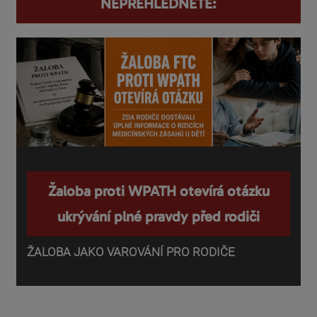
NEPŘEHLÉDNĚTE:
Žaloba proti WPATH otevírá otázku
ukrývání plné pravdy před rodiči
ŽALOBA JAKO VAROVÁNÍ PRO RODIČE
P
o
d