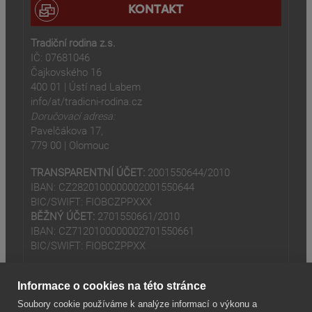
KONTAKT
Tradiční rodina z.s.
IČ: 07681046
Čajkovského 16
400 01 | Ústí nad Labem
info/at/tradicni-rodina.cz
Doručovací adresa:
Pavelčákova 17,
779 00 | Olomouc
TRANSPARENTNÍ ÚČET:
2001550644/2010
IBAN: CZ2820100000002001550644
BIC/SWIFT: FIOBCZPPXXX
BĚŽNÝ ÚČET:
2701550661/2010
IBAN: CZ7120100000002701550661
BIC/SWIFT: FIOBCZPPXX
Informace o cookies na této stránce
Soubory cookie používáme k analýze informací o výkonu a