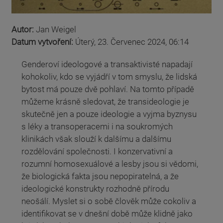
Autor:
Jan Weigel
Datum vytvoření:
Úterý, 23. Červenec 2024, 06:14
Genderoví ideologové a transaktivisté napadají
kohokoliv, kdo se vyjádří v tom smyslu, že lidská
bytost má pouze dvě pohlaví. Na tomto případě
můžeme krásně sledovat, že transideologie je
skutečně jen a pouze ideologie a vyjma byznysu
s léky a transoperacemi i na soukromých
klinikách však slouží k dalšímu a dalšímu
rozdělování společnosti. I konzervativní a
rozumní homosexuálové a lesby jsou si vědomi,
že biologická fakta jsou nepopiratelná, a že
ideologické konstrukty rozhodně přírodu
neošálí. Myslet si o sobě člověk může cokoliv a
identifikovat se v dnešní době může klidně jako