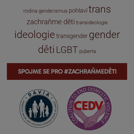
trans
pohlaví
rodina
genderismus
zachraňme děti
transideologie
ideologie
gender
transgender
děti
LGBT
puberta
SPOJME SE PRO #ZACHRAŇMEDĚTI