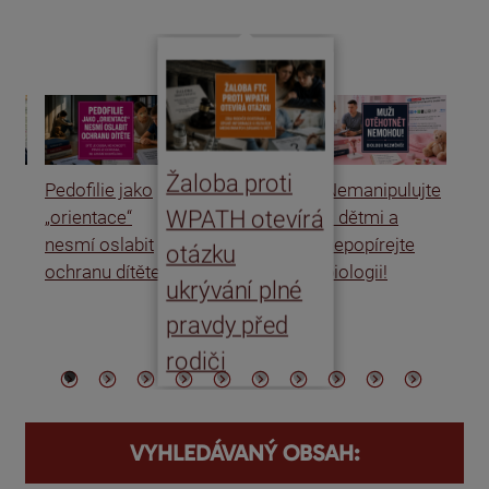
Žaloba proti
Pedofilie jako
Nemanipulujte
Uk
WPATH otevírá
„orientace“
s dětmi a
rat
nesmí oslabit
nepopírejte
Is
otázku
ochranu dítěte
biologii!
úm
ukrývání plné
po
pravdy před
ře
rodiči
VYHLEDÁVANÝ OBSAH: