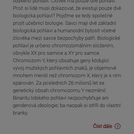
lidského pohlaví. Člověk má pouze dvě pohlaví.
Proč si lidé musí dokazovat, že existují pouze dvě
biologická pohlaví? Pojďme se tedy společně
projít učebnicí biologie. Savci mají dvě základní
biologická pohlaví a humanoidní bytosti včetně
člověka mezi savce bezpochyby patří. Biologické
pohlaví je určeno chromozomálním složením,
obvykle XX pro samice a XY pro samce.
Chromozom Y, který obsahuje geny kódující
vývoj mužských pohlavních znaků, je objemově
mnohem menší než chromozom X, který je s ním
spárován. Za posledních 26 milionů let se
genetický obsah chromozomu Y nezměnil.
Binaritu lidského pohlaví nezpochybňuje ani
genderová ideologie; ba naopak si střílí do vlastní
branky.
Číst dále