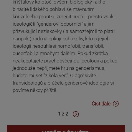
křišťálový kolotoč, ovšem biologický fakt o
binaritě lidského pohlaví se mávnutím
kouzelného proutku změnit nedá. I přesto však
ideologičtí "genderoví odborníci" a jim
přizvukující neziskovky ( a samozřejmě to platí i
naopak ) rádi nálepkují kohokoliv, kdo s jejich
ideologií nesouhlasí homofobií, transfobií,
queerfobií a mnohým dalším. Pokud zkrátka
neakceptujete prachobyčejnou ideologii a pokud
jednoduše nepřijmete hru na genderismus,
budete muset "z kola ven". O agresivitě
transideologů a o účelu genderové ideologie si
povíme někdy příště.
Číst dále
1 z 2