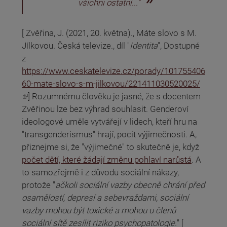
všichni ostatní..."
[ Zvěřina, J. (2021, 20. května)., Máte slovo s M.
Jílkovou. Česká televize., díl "
Identita
", Dostupné
z
https://www.ceskatelevize.cz/porady/101755406
60-mate-slovo-s-m-jilkovou/221411030520025/
(odkaz je externí)
] Rozumnému člověku je jasné, že s docentem
Zvěřinou lze bez výhrad souhlasit. Genderoví
ideologové uměle vytvářejí v lidech, kteří hru na
"transgenderismus" hrají, pocit výjimečnosti. A,
přiznejme si, že "výjimečné" to skutečně je, když
počet dětí, které žádají změnu pohlaví narůstá
. A
to samozřejmě i z důvodu sociální nákazy,
protože "
ačkoli sociální vazby obecně chrání před
osamělostí, depresí a sebevraždami, sociální
vazby mohou být toxické a mohou u členů
sociální sítě zesílit riziko psychopatologie.
" [