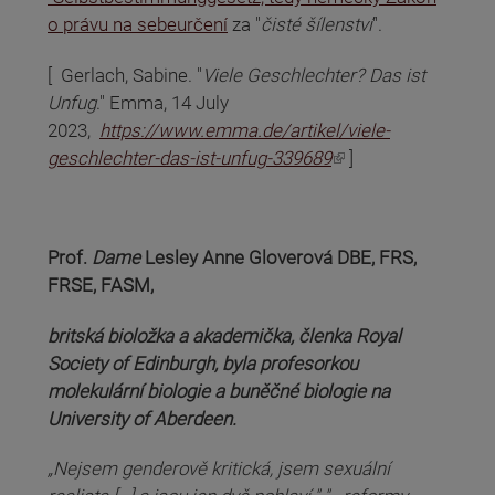
o právu na sebeurčení
za "
čisté šílenství
".
[
Gerlach, Sabine. "
Viele Geschlechter? Das ist
Unfug
." Emma, 14 July
2023,
https://www.emma.de/artikel/viele-
(odkaz je externí)
geschlechter-das-ist-unfug-339689
]
Prof.
Dame
Lesley Anne Gloverová DBE, FRS,
FRSE, FASM
,
britská bioložka a akademička, členka Royal
Society of Edinburgh, byla profesorkou
molekulární biologie a buněčné biologie na
University of Aberdeen.
„Nejsem genderově kritická, jsem sexuální