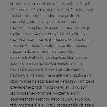
komunikacích a o změnách některých zákonů
(zákon o silničním provozu). A proč tento jasný
fakt připomínáme? Jednoduše proto, že
motorkář jedoucí v cyklistickém dresu na
motorce po cyklostezce policistu o tom, že je
cyklista rozhodně nepřesvědčí. A cyklista v
motorkářském oděvu jedoucí na kole po dálnici
také ne. A příklad "pocitu" na tomto příkladu,
můžeme do značné míry v podstatě
demonstrovat také: Existují lidé, kteří vlastní
jízdní kolo a na motocyklu nejezdí a ani jej
nevlastní; podobně tak existují lidé vlastnící
motorku a kteří jsou na ní aktivními jezdci a na
jízdním kole nejezdí a ani jej nevlastní. Tím, že je
převlečeme z nich "motorkáře" ani "cyklisty"
jednoduše nevytvoříme. Můžeme jejich
sounáležitost s jednou nebo druhou skupinou,
tedy motorkářů a cyklistů, pouze podle oblečení