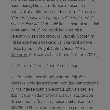
nedefinují cyklisty a motorkáře, sekundární
pohlavní charakteristiky nedefinují muže a ženy.
"
Primární pohlavní orgány, nikoli identita, určují
pohlaví člověka
". V případě lidské bytosti se jedná
o varlata u mužů pro produkci spermií a
vaječníky u žen pro produkci vajíček. Spojením
lidské spermie a lidského vajíčka vzniká nová
lidská bytost. [
Wright, Colin. „
Sex Is Not a
(odkaz je externí)
Spectrum
.“ Reality’s Last Stand, 1. února 2021
.
]
Nic "mezi mužem a ženou" neexistuje
Nic "mezitím" neexistuje, a samozřejmě z
hlediska biologie existovat nemůže; samozřejmě
vyjma intersexuálních jedinců. Zbývá snad jen
doplnit k příkladu motorkářů a cyklistů, že oba
dva se musí v České republice řídit Zákonem č.
361/2000 Sb., Zákon o provozu na pozemních