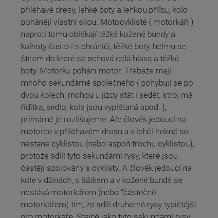
přiléhavé dresy, lehké boty a lehkou přílbu, kolo
pohánějí vlastní silou. Motocyklisté ( motorkáři )
naproti tomu oblékají těžké kožené bundy a
kalhoty často i s chrániči, těžké boty, helmu se
štítem do které se schová celá hlava a těžké
boty. Motorku pohání motor. Třebaže mají
mnoho sekundárně společného ( pohybují se po
dvou kolech, mohou u jízdy stát i sedět, stroj má
řídítka, sedlo, kola jsou vyplétaná apod. ),
primárně je rozlišujeme. Ale člověk jedoucí na
motorce v přiléhavém dresu a v lehčí helmě se
nestane cyklistou (nebo aspoň trochu cyklistou),
protože sdílí tyto sekundární rysy, které jsou
častěji spojovány s cyklisty. A člověk jedoucí na
kole v džínách, s šátkem a v kožené bundě se
nestává motorkářem (nebo "částečně"
motorkářem) tím, že sdílí druhotné rysy typičtější
pro motorkáře. Stejně jako tyto sekundární rysy