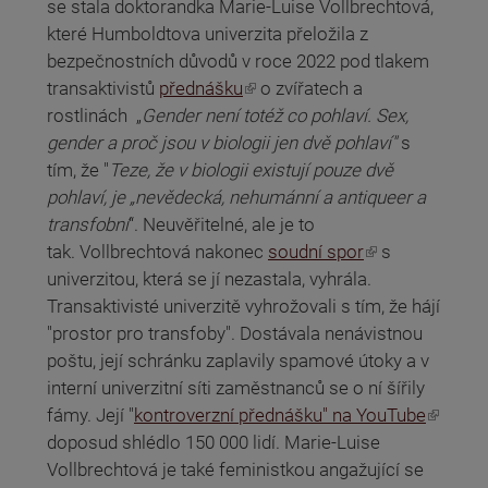
se stala doktorandka Marie-Luise Vollbrechtová,
které Humboldtova univerzita přeložila z
bezpečnostních důvodů v roce 2022 pod tlakem
(odkaz je externí)
transaktivistů
přednášku
o zvířatech a
rostlinách „
Gender není totéž co pohlaví. Sex,
gender a proč jsou v biologii jen dvě pohlaví"
s
tím, že "
Teze, že v biologii existují pouze dvě
pohlaví, je „nevědecká, nehumánní a antiqueer a
transfobní
“.
Neuvěřitelné, ale je to
(odkaz je externí)
tak. Vollbrechtová nakonec
soudní spor
s
univerzitou, která se jí nezastala, vyhrála.
Transaktivisté univerzitě vyhrožovali s tím, že hájí
"prostor pro transfoby". Dostávala nenávistnou
poštu, její schránku zaplavily spamové útoky a v
interní univerzitní síti zaměstnanců se o ní šířily
(odkaz je externí)
fámy. Její "
kontroverzní přednášku" na YouTube
doposud shlédlo 150 000 lidí. Marie-Luise
Vollbrechtová je také feministkou angažující se