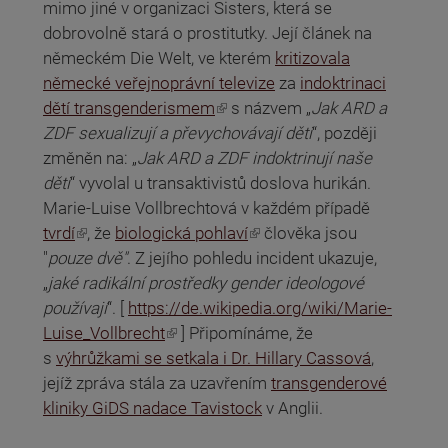
mimo jiné v organizaci Sisters, která se
dobrovolně stará o prostitutky. Její článek na
německém Die Welt, ve kterém
kritizovala
německé veřejnoprávní televize
za
indoktrinaci
(odkaz je externí)
dětí transgenderismem
s názvem „
Jak ARD a
ZDF sexualizují a převychovávají děti
“, později
změněn na: „
Jak ARD a ZDF indoktrinují naše
děti
“ vyvolal u transaktivistů doslova hurikán.
Marie-Luise Vollbrechtová v každém případě
(odkaz je externí)
(odkaz je externí)
tvrdí
, že
biologická pohlaví
člověka jsou
"
pouze dvě"
. Z jejího pohledu incident ukazuje,
„
jaké radikální prostředky gender ideologové
používají
“. [
https://de.wikipedia.org/wiki/Marie-
(odkaz je externí)
Luise_Vollbrecht
] Připomínáme, že
s
výhrůžkami se setkala i Dr. Hillary Cassová
,
jejíž zpráva stála za uzavřením
transgenderové
kliniky GiDS nadace Tavistock
v Anglii.