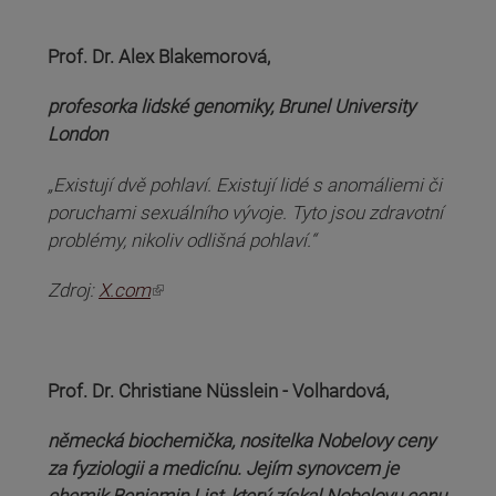
Prof. Dr. Alex Blakemorová,
profesorka lidské genomiky, Brunel University
London
„Existují dvě pohlaví. Existují lidé s anomáliemi či
poruchami sexuálního vývoje. Tyto jsou zdravotní
problémy, nikoliv odlišná pohlaví.“
(odkaz je externí)
Zdroj:
X.com
Prof. Dr. Christiane Nüsslein - Volhardová,
německá biochemička, nositelka Nobelovy ceny
za fyziologii a medicínu. Jejím synovcem je