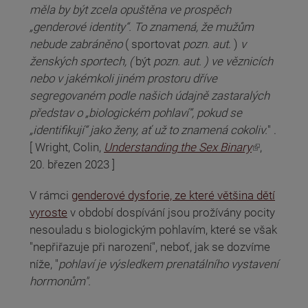
měla by být zcela opuštěna ve prospěch
„genderové identity“. To znamená, že mužům
nebude zabráněno
( sportovat
pozn. aut
. )
v
ženských sportech, (
být
pozn. aut. ) ve věznicích
nebo v jakémkoli jiném prostoru dříve
segregovaném podle našich údajně zastaralých
představ o „biologickém pohlaví“, pokud se
„identifikují“ jako ženy, ať už to znamená cokoliv.
" .
(odkaz je externí)
[
Wright, Colin,
Understanding the Sex Binary
,
20. březen 2023 ]
V rámci
genderové dysforie, ze které většina dětí
vyroste
v období dospívání jsou prožívány pocity
nesouladu s biologickým pohlavím, které se však
"nepřiřazuje při narození", neboť, jak se dozvíme
níže, "
pohlaví je výsledkem prenatálního vystavení
hormonům".