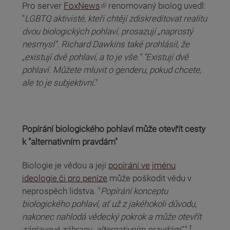
(odkaz je externí)
Pro server
FoxNews
renomovaný biolog uvedl:
"
LGBTQ aktivisté, kteří chtějí zdiskreditovat realitu
dvou biologických pohlaví, prosazují „naprostý
nesmysl“. Richard Dawkins také prohlásil, že
„existují dvě pohlaví, a to je vše.“ "Existují dvě
pohlaví. Můžete mluvit o genderu, pokud chcete,
ale to je subjektivní.
"
Popírání biologického pohlaví může otevřít cesty
k "alternativním pravdám"
Biologie je vědou a její
popírání ve jménu
ideologie či pro peníze
může poškodit vědu v
neprospěch lidstva. "
Popírání konceptu
biologického pohlaví, ať už z jakéhokoli důvodu,
nakonec nahlodá vědecký pokrok a může otevřít
záplavové zábrany „alternativním pravdám“.
" [