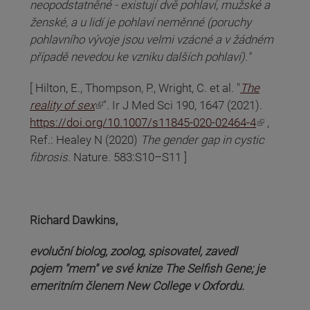
neopodstatněné - existují dvě pohlaví, mužské a
ženské, a u lidí je pohlaví neměnné (poruchy
pohlavního vývoje jsou velmi vzácné a v žádném
případě nevedou ke vzniku dalších pohlaví)."
[ Hilton, E., Thompson, P., Wright, C. et al. "
The
(odkaz je externí)
reality of sex
". Ir J Med Sci 190, 1647 (2021).
(odkaz je externí)
https://doi.org/10.1007/s11845-020-02464-4
,
Ref.: Healey N (2020)
The gender gap in cystic
fibrosis
. Nature. 583:S10–S11 ]
Richard Dawkins,
evoluční biolog, zoolog, spisovatel, zavedl
pojem "mem" ve své knize The Selfish Gene; je
emeritním členem New College v Oxfordu.