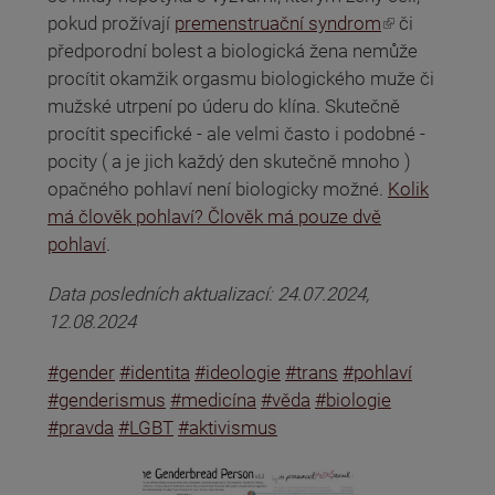
(odkaz je externí)
pokud prožívají
premenstruační syndrom
či
předporodní bolest a biologická žena nemůže
procítit okamžik orgasmu biologického muže či
mužské utrpení po úderu do klína. Skutečně
procítit specifické - ale velmi často i podobné -
pocity ( a je jich každý den skutečně mnoho )
opačného pohlaví není biologicky možné.
Kolik
má člověk pohlaví? Člověk má pouze dvě
pohlaví
.
Data posledních aktualizací: 24.07.2024,
12.08.2024
#gender
#identita
#ideologie
#trans
#pohlaví
#genderismus
#medicína
#věda
#biologie
#pravda
#LGBT
#aktivismus