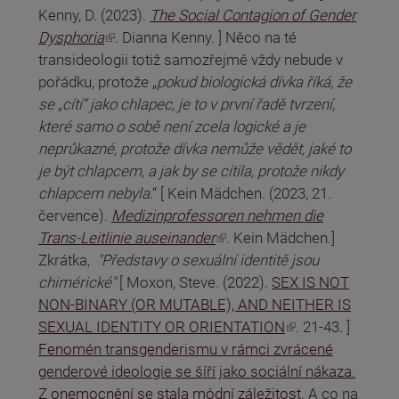
Kenny, D. (2023).
The Social Contagion of Gender
(odkaz je externí)
Dysphoria
. Dianna Kenny. ] Něco na té
transideologii totiž samozřejmě vždy nebude v
pořádku, protože „
pokud biologická dívka říká, že
se „cítí“ jako chlapec, je to v první řadě tvrzení,
které samo o sobě není zcela logické a je
neprůkazné, protože dívka nemůže vědět, jaké to
je být chlapcem, a jak by se cítila, protože nikdy
chlapcem nebyla
.“ [ Kein Mädchen. (2023, 21.
července).
Medizinprofessoren nehmen die
(odkaz je externí)
Trans-Leitlinie auseinander
. Kein Mädchen.]
Zkrátka,
"Představy o sexuální identitě jsou
chimérické"
[ Moxon, Steve. (2022).
SEX IS NOT
NON-BINARY (OR MUTABLE), AND NEITHER IS
(odkaz je externí)
SEXUAL IDENTITY OR ORIENTATION
. 21-43. ]
Fenomén transgenderismu v rámci zvrácené
genderové ideologie se šíří jako sociální nákaza.
Z onemocnění se stala módní záležitost
. A co na