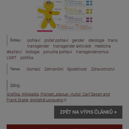
Štítky:
pohlaví
počet pohlaví
gender
ideologie
trans
transgender
transgender aktivisté
medicína
lékařství
biologie
porucha pohlaví
transgenderismus
LGBT
politika
Téma:
Domácí
Zahraniční
Společnost
Zdravotnictví
Zdroj:
Grafika: Wikipedia, Pioneer_plaque - Autor: Carl Sagan and
(odkaz je externí)
Frank Drake, digitálně upraveno
ZPĚT NA VÝPIS ČLÁNKŮ »