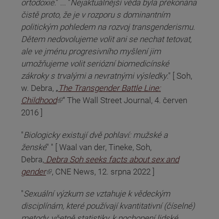
ortodoxie
." ... "
Nejaktuálnější věda byla překonána
čistě proto, že je v rozporu s dominantním
politickým pohledem na rozvoj transgenderismu.
Dětem nedovolujeme volit ani se nechat tetovat,
ale ve jménu progresivního myšlení jim
umožňujeme volit seriózní biomedicínské
zákroky s trvalými a nevratnými výsledky
." [ Soh,
w. Debra, „
The Transgender Battle Line:
(odkaz je externí)
Childhood
“ The Wall Street Journal, 4. červen
2016 ]
"
Biologicky existují dvě pohlaví: mužské a
ženské
" " [ Waal van der, Tineke, Soh,
Debra,
Debra Soh seeks facts about sex and
(odkaz je externí)
gender
, CNE News, 12. srpna 2022 ]
"
Sexuální výzkum se vztahuje k vědeckým
disciplínám, které používají kvantitativní (číselné)
metody, včetně statistiky, k pochopení lidské