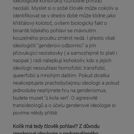
ideologické konstrukty rozhodně přírodu
neošálí. Myslet si o sobě člověk může cokoliv a
identifikovat se v dnešní době může klidně jako
křišťálový kolotoč, ovšem biologický fakt o
binaritě lidského pohlaví se mávnutím
kouzelného proutku změnit nedá. I přesto však
ideologičtí "genderoví odborníci" a jim
přizvukující neziskovky ( a samozřejmě to platí i
naopak ) rádi nálepkují kohokoliv, kdo s jejich
ideologií nesouhlasí homofobií, transfobií,
queerfobií a mnohým dalším. Pokud zkrátka
neakceptujete prachobyčejnou ideologii a pokud
jednoduše nepřijmete hru na genderismus,
budete muset "z kola ven". O agresivitě
transideologů a o účelu genderové ideologie si
povíme někdy příště.
Kolik má tedy člověk pohlaví? Z důvodu
genderové ideologie a nedomyšleného