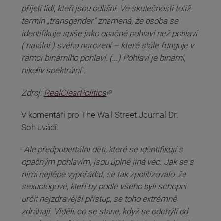
přijetí lidí, kteří jsou odlišní. Ve skutečnosti totiž
termín „transgender“ znamená, že osoba se
identifikuje spíše jako opačné pohlaví než pohlaví
( natální ) svého narození – které stále funguje v
rámci binárního pohlaví. (...) Pohlaví je binární,
nikoliv spektrální
".
(odkaz je externí)
Zdroj:
RealClearPolitics
V komentáři pro The Wall Street Journal Dr.
Soh uvádí:
"
Ale předpubertální děti, které se identifikují s
opačným pohlavím, jsou úplně jiná věc. Jak se s
nimi nejlépe vypořádat, se tak zpolitizovalo, že
sexuologové, kteří by podle všeho byli schopni
určit nejzdravější přístup, se toho extrémně
zdráhají. Viděli, co se stane, když se odchýlí od