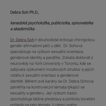
Debra Soh Ph.D.,
kanadská psycholožka, publicistka, spisovatelka
a akademička
(odkaz je externí)
Dr. Debra Soh
dlouhodobě kritizuje chirirgickou
gender-afirmativní péči u dětí. Dr. Sohová
specializuje na výzkum sexuální orientace,
genderové identity a parafilie. Získala doktorát z
neurovědy na York University v Torontu, kde se
zabývala výzkumem mozkových struktur a jejich
vztahu k sexuální orientaci a genderové
identitě. Během své kariéry se Dr. Debra Sohová
zaměřila na kontroverzní témata týkající se
sexuality a genderu. Její výzkum často
zpochybňuje běžné představy a politicky korektní
pohledy na tato témata. V rámci svého