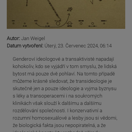
Autor:
Jan Weigel
Datum vytvoření:
Úterý, 23. Červenec 2024, 06:14
Genderoví ideologové a transaktivisté napadají
kohokoliv, kdo se vyjádří v tom smyslu, že lidská
bytost má pouze dvě pohlaví. Na tomto případě
můžeme krásně sledovat, že transideologie je
skutečně jen a pouze ideologie a vyjma byznysu
s léky a transoperacemi i na soukromých
klinikách však slouží k dalšímu a dalšímu
rozdělování společnosti. I konzervativní a
rozumní homosexuálové a lesby jsou si vědomi,
že biologická fakta jsou nepopiratelná, a že