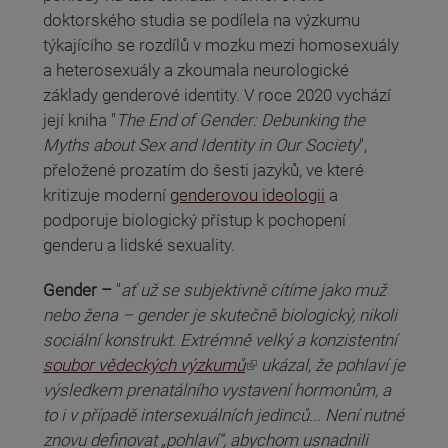
doktorského studia se podílela na výzkumu
týkajícího se rozdílů v mozku mezi homosexuály
a heterosexuály a zkoumala neurologické
základy genderové identity. V roce 2020 vychází
její kniha "
The End of Gender: Debunking the
Myths about Sex and Identity in Our Society
",
přeložené prozatím do šesti jazyků, ve které
kritizuje moderní
genderovou ideologii
a
podporuje biologický přístup k pochopení
genderu a lidské sexuality.
Gender –
"
ať už se subjektivně cítíme jako muž
nebo žena – gender je skutečně biologický, nikoli
sociální konstrukt. Extrémně velký a konzistentní
(odkaz je externí)
soubor vědeckých výzkumů
ukázal, že pohlaví je
výsledkem prenatálního vystavení hormonům, a
to i v případě intersexuálních jedinců... Není nutné
znovu definovat „pohlaví“, abychom usnadnili