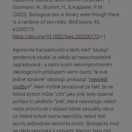
Goymann, W., Brumm, H., & Kappeler, P. M.
(2023). Biological sex is binary, even though there
is a rainbow of sex roles. BioEssays, 45,
e2200173.
(odkaz je externí)
https://doi.org/10.1002/bies.202200173
]
Agresivita transaktivistů a těch, kteří "studují"
genderová studia" je někdy až nepochopitelně
vygradovaná - a sami svým nekompromisním
ideologickým přístupem velmi často "té své
jediné správné" ideologii prokazují "
medvědí
(odkaz je externí)
službu
". Není možné považovat za fakt, že se
lidská bytost může "cítit" jako jiné, tedy opačné
pohlaví či jakékoliv "jiné", které neexistuje, neboť
nelze prociťovat v oblasti lidské sexuality něco,
co lidská bytost sama neprožila, neboť tyto
pocity jednoduše nemohla prožít. Biologický muž
se nikdy nepotýká s výzvami, kterým ženy čelí,