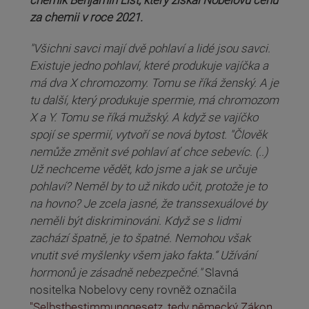
chemik Benjamin List, který získal Nobelovu cenu
za chemii v roce 2021.
"Všichni savci mají dvě pohlaví a lidé jsou savci.
Existuje jedno pohlaví, které produkuje vajíčka a
má dva X chromozomy. Tomu se říká ženský. A je
tu další, který produkuje spermie, má chromozom
X a Y. Tomu se říká mužský. A když se vajíčko
spojí se spermií, vytvoří se nová bytost. "Člověk
nemůže změnit své pohlaví ať chce sebevíc. (..)
Už nechceme vědět, kdo jsme a jak se určuje
pohlaví? Neměl by to už nikdo učit, protože je to
na hovno? Je zcela jasné, že transsexuálové by
neměli být diskriminováni. Když se s lidmi
zachází špatně, je to špatné. Nemohou však
vnutit své myšlenky všem jako fakta.“ Užívání
hormonů je zásadně nebezpečné."
Slavná
nositelka Nobelovy ceny rovněž označila
"Selbstbestimmunggesetz, tedy německý Zákon