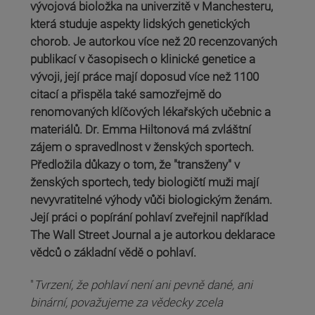
vývojová bioložka na univerzitě v Manchesteru,
která studuje aspekty lidských genetických
chorob. Je autorkou více než 20 recenzovaných
publikací v časopisech o klinické genetice a
vývoji, její práce mají doposud více než 1100
citací a přispěla také samozřejmě do
renomovaných klíčových lékařských učebnic a
materiálů. Dr. Emma Hiltonová má zvláštní
zájem o spravedlnost v ženských sportech.
Předložila důkazy o tom, že "transženy" v
ženských sportech, tedy biologičtí muži mají
nevyvratitelné výhody vůči biologickým ženám.
Její práci o popírání pohlaví zveřejnil například
The Wall Street Journal a je autorkou deklarace
vědců o základní vědě o pohlaví.
"
Tvrzení, že pohlaví není ani pevně dané, ani
binární, považujeme za vědecky zcela