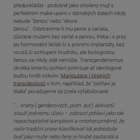
předpokládat - podobně jako oholený muž s
perfektním make-upem v dámských šatech nikdy
nebude "ženou" nebo "skoro
ženou". Odstraníme-li mu penis a varlata,
zůstane mužem bez varlat a penisu, třeba i s prsy
po hormonální léčbě či s prsními implantáty, bez
vousů či ochlupení hrudníku, ale biologickou
ženou se nikdy stát nemůže. Transgenderismus
zkrátka binaritu pohlaví potvrzuje ať ideologové
budou tvrdit cokoliv.
Manipulace i českých
transideologů
o tom, například, že "pohlaví je
škála" považujeme za zcela vyfabulované.
"
... snahy
( genderových,
pozn. aut
.)
aktivistů
slouží jedinému účelu – zobrazit pohlaví jako tak
nepochopitelně komplexní a mnohorozměrné, že
naše tradiční praxe klasifikovat lidi jednoduše
buď jako muže nebo ženy je hrubě zastaralá a