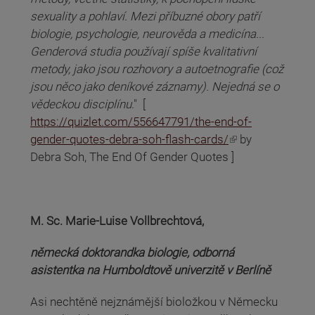
sexuality a pohlaví. Mezi příbuzné obory patří
biologie, psychologie, neurověda a medicína...
Genderová studia používají spíše kvalitativní
metody, jako jsou rozhovory a autoetnografie (což
jsou něco jako deníkové záznamy). Nejedná se o
vědeckou disciplínu
." [
https://quizlet.com/556647791/the-end-of-
(odkaz je externí)
gender-quotes-debra-soh-flash-cards/
by
Debra Soh, The End Of Gender Quotes ]
M. Sc. Marie-Luise Vollbrechtová,
německá doktorandka biologie, odborná
asistentka na Humboldtově univerzitě v Berlíně
Asi nechtěně nejznámější bioložkou v Německu