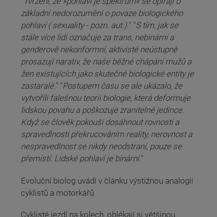
"
Tvrzení, že »pohlaví je spektrum« se opírají o
základní nedorozumění o povaze biologického
pohlaví ( sexuality - pozn. aut.).
" "
S tím, jak se
stále více lidí označuje za trans, nebinární a
genderově nekonformní, aktivisté neústupně
prosazují narativ, že naše běžné chápání mužů a
žen existujících jako skutečné biologické entity je
zastaralé.
" "
Postupem času se ale ukázalo, že
vytvořili falešnou teorii biologie, která deformuje
lidskou povahu a poškozuje zranitelné jedince.
Když se člověk pokouší dosáhnout rovnosti a
spravedlnosti překrucováním reality, nerovnost a
nespravedlnost se nikdy neodstraní, pouze se
přemístí. Lidské pohlaví je binární.
"
Evoluční biolog uvádí v článku výstižnou analogii
cyklistů a motorkářů
Cyklisté jezdí na kolech, oblékají si většinou