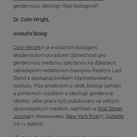
genderovou ideologii říkají biologové?
Dr. Colin Wright,
evoluční biolog
(odkaz je externí)
Colin Wright
je evolučním biologem,
akademickým poradcem Společnosti pro
genderovou medicínu založenou na důkazech,
zakládajícím redaktorem časopisu Reality's Last
Stand a spolupracovníkem Manhattanského
institutu. Píše především o vědě, biologii pohlaví
a pohlavních rozdílech a ideologii genderové
identity. Jeho práce byly publikovány ve velkých
zpravodajských médiích, například ve
Wall Street
(odkaz je externí)
(odkaz je externí)
Journal
, Newsweeku,
New York Post
,
Quillette
(odkaz je externí)
a i v dalších.