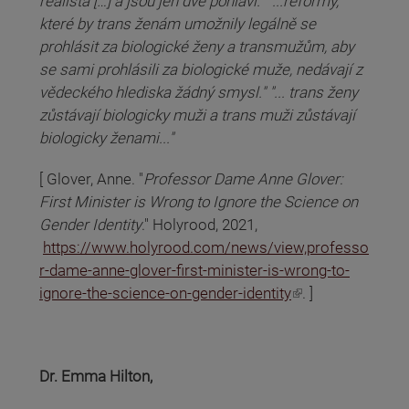
realista […] a jsou jen dvě pohlaví." "...reformy,
které by trans ženám umožnily legálně se
prohlásit za biologické ženy a transmužům, aby
se sami prohlásili za biologické muže, nedávají z
vědeckého hlediska žádný smysl." "... trans ženy
zůstávají biologicky muži a trans muži zůstávají
biologicky ženami..."
[ Glover, Anne. "
Professor Dame Anne Glover:
First Minister is Wrong to Ignore the Science on
Gender Identity
." Holyrood, 2021,
https://www.holyrood.com/news/view,professo
r-dame-anne-glover-first-minister-is-wrong-to-
(odkaz je externí)
ignore-the-science-on-gender-identity
. ]
Dr. Emma Hilton,