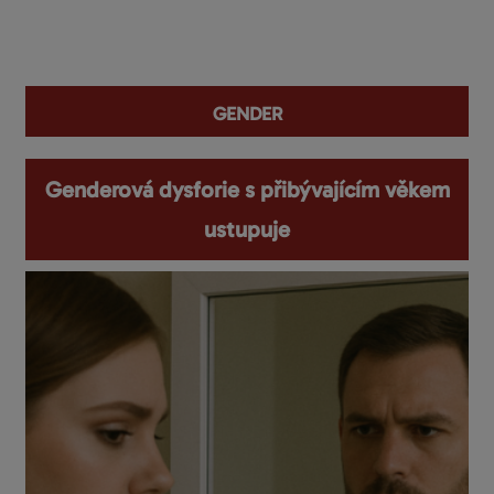
You are here
gender
Genderová dysforie s přibývajícím věkem
ustupuje