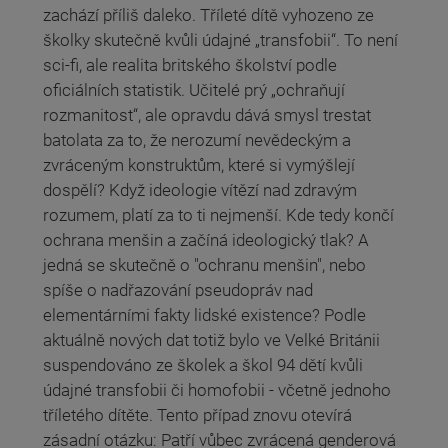
zachází příliš daleko. Tříleté dítě vyhozeno ze
školky skutečně kvůli údajné „transfobii“. To není
sci-fi, ale realita britského školství podle
oficiálních statistik. Učitelé prý „ochraňují
rozmanitost“, ale opravdu dává smysl trestat
batolata za to, že nerozumí nevědeckým a
zvráceným konstruktům, které si vymýšlejí
dospělí? Když ideologie vítězí nad zdravým
rozumem, platí za to ti nejmenší. Kde tedy končí
ochrana menšin a začíná ideologický tlak? A
jedná se skutečně o "ochranu menšin", nebo
spíše o nadřazování pseudopráv nad
elementárními fakty lidské existence? Podle
aktuálně nových dat totiž bylo ve Velké Británii
suspendováno ze školek a škol 94 dětí kvůli
údajné transfobii či homofobii - včetně jednoho
tříletého dítěte. Tento případ znovu otevírá
zásadní otázku: Patří vůbec zvrácená genderová