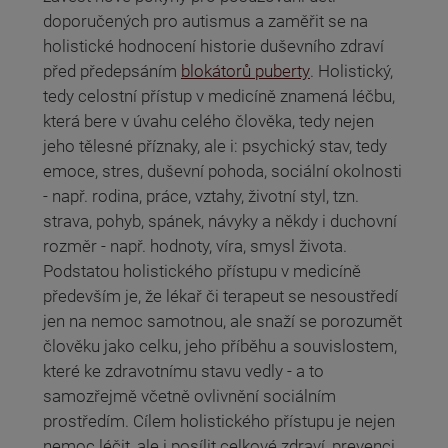
doporučených pro autismus a zaměřit se na
holistické hodnocení historie duševního zdraví
před předepsáním
blokátorů puberty
. Holistický,
tedy celostní přístup v medicíně znamená léčbu,
která bere v úvahu celého člověka, tedy nejen
jeho tělesné příznaky, ale i: psychický stav, tedy
emoce, stres, duševní pohoda, sociální okolnosti
- např. rodina, práce, vztahy, životní styl, tzn.
strava, pohyb, spánek, návyky a někdy i duchovní
rozměr - např. hodnoty, víra, smysl života.
Podstatou holistického přístupu v medicíně
především je, že lékař či terapeut se nesoustředí
jen na nemoc samotnou, ale snaží se porozumět
člověku jako celku, jeho příběhu a souvislostem,
které ke zdravotnímu stavu vedly - a to
samozřejmě včetně ovlivnění sociálním
prostředím. Cílem holistického přístupu je nejen
nemoc léčit, ale i posílit celkové zdraví, prevenci