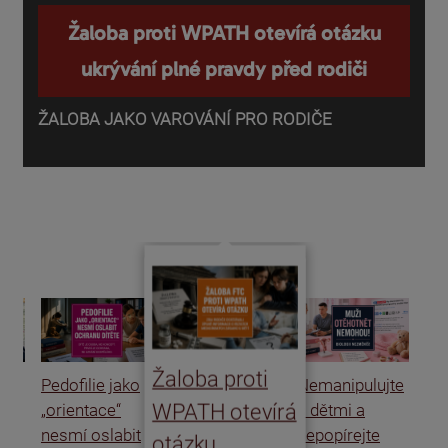
Žaloba proti WPATH otevírá otázku
ukrývání plné pravdy před rodiči
ŽALOBA JAKO VAROVÁNÍ PRO RODIČE
P
o
d
Žaloba proti
Pedofilie jako
Nemanipulujte
Uk
WPATH otevírá
„orientace“
s dětmi a
rat
nesmí oslabit
nepopírejte
Is
otázku