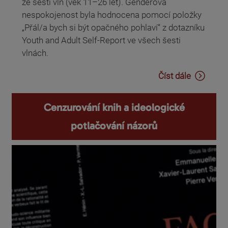
ze šesti vln (věk 11–26 let). Genderová
nespokojenost byla hodnocena pomocí položky
„Přál/a bych si být opačného pohlaví“ z dotazníku
Youth and Adult Self-Report ve všech šesti
vlnách.
Číst dále
Cenzurování knih a ideologické
potlačování názorů