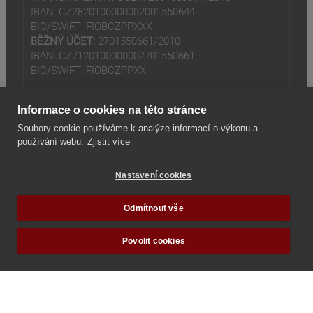
IBAN: CZ2820100000002001550644
BIC/SWIFT: FIOBCZPPXXX
BĚŽNÝ ÚČET:
2701550661/2010
IBAN: CZ7120100000002701550661
BIC/SWIFT: FIOBCZPPXX
Informace o cookies na této stránce
Soubory cookie používáme k analýze informací o výkonu a
používání webu.
Zjistit více
(odkaz je externí)
© 2024
Tradiční rodina z.s
Nastavení cookies
(odkaz je externí)
Seznam odkazů
Odmítnout vše
Povolit cookies