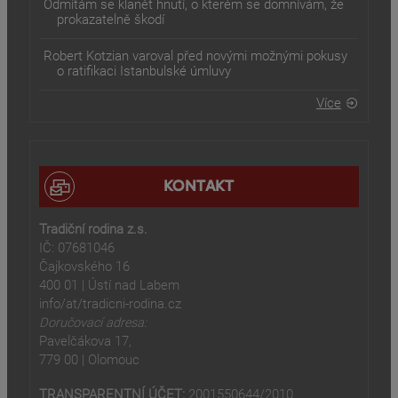
Odmítám se klanět hnutí, o kterém se domnívám, že
prokazatelně škodí
Robert Kotzian varoval před novými možnými pokusy
o ratifikaci Istanbulské úmluvy
Více
KONTAKT
Tradiční rodina z.s.
IČ: 07681046
Čajkovského 16
400 01 | Ústí nad Labem
info/at/tradicni-rodina.cz
Doručovací adresa:
Pavelčákova 17,
779 00 | Olomouc
TRANSPARENTNÍ ÚČET:
2001550644/2010