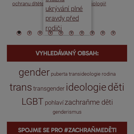
ochranu dítěte
biologii!
úm
ukrývání plné
po
pravdy před
ře
rodiči
VYHLEDÁVANÝ OBSAH:
gender
puberta
transideologie
rodina
trans
ideologie
děti
transgender
LGBT
zachraňme děti
pohlaví
genderismus
SPOJME SE PRO #ZACHRAŇMEDĚTI