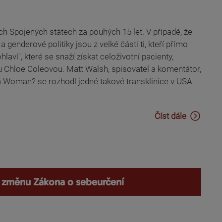
ých Spojených státech za pouhých 15 let. V případě, že
enderové politiky jsou z velké části ti, kteří přímo
hlaví", které se snaží získat celoživotní pacienty,
ou Chloe Coleovou. Matt Walsh, spisovatel a komentátor,
 a Woman? se rozhodl jedné takové transklinice v USA
Číst dále
o změnu Zákona o sebeurčení