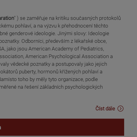
aration
" )
se zaměřuje na kritiku současných protokolů
gickému pohlaví, a na výzvu k přehodnocení těchto
né genderové ideologie. Jinými slovy: Ideologie
oznatky. Odborníci, především z lékařské obce,
USA, jako jsou American Academy of Pediatrics,
Association, American Psychological Association a
aly vědecké poznatky a postupovaly jako jejich
blokátorů puberty, hormonů křížených pohlaví a
 Namísto toho by měly tyto organizace, podle
aměřené na řešení základních psychologických
Číst dále
a