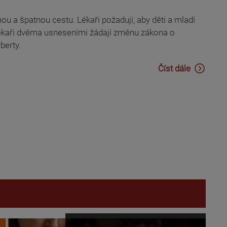
u a špatnou cestu. Lékaři požadují, aby děti a mladí
Lékaři dvěma usneseními žádají změnu zákona o
berty.
Číst dále