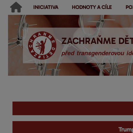
INICIATIVA
HODNOTY A CÍLE
PO
Main menu
Hledat
Ikonky sociálních sítí
Vyhledávání
ZACHRAŇME DĚT
před transgenderovou ide
You are here
Trump