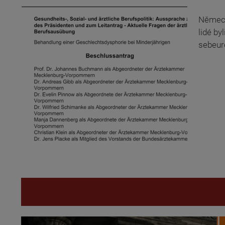
Německá
lidé b
sebeurč