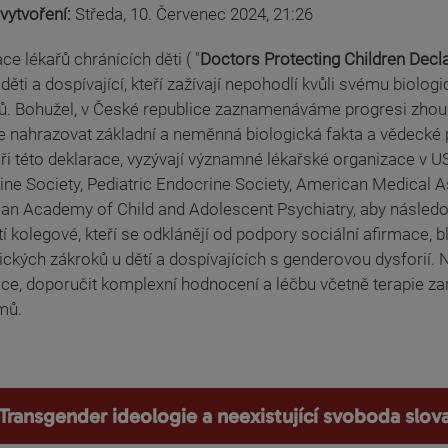
vytvoření:
Středa, 10. Červenec 2024, 21:26
ce lékařů chránících děti ( "
Doctors Protecting Children Decl
děti a dospívající, kteří zažívají nepohodlí kvůli svému biolo
pů. Bohužel, v České republice zaznamenáváme progresi zhoub
 nahrazovat základní a neměnná biologická fakta a vědecké p
ři této deklarace, vyzývají významné lékařské organizace v 
ine Society, Pediatric Endocrine Society, American Medical 
an Academy of Child and Adolescent Psychiatry, aby následov
í kolegové, kteří se odklánějí od podpory sociální afirmace, 
ických zákroků u dětí a dospívajících s genderovou dysforií.
ace, doporučit komplexní hodnocení a léčbu včetně terapie z
mů.
Transgender ideologie a neexistující svoboda slov