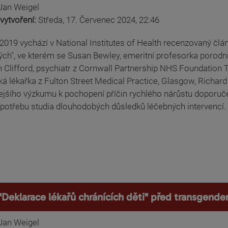
Jan Weigel
vytvoření:
Středa, 17. Červenec 2024, 22:46
2019 vychází v National Institutes of Health recenzovaný člá
ch", ve kterém se Susan Bewley, emeritní profesorka porodnic
 Clifford, psychiatr z Cornwall Partnership NHS Foundation 
ká lékařka z Fulton Street Medical Practice, Glasgow, Richard
jšího výzkumu k pochopení příčin rychlého nárůstu doporučení 
 potřebu studia dlouhodobých důsledků léčebných intervencí.
"Deklarace lékařů chránících děti" před transgende
Jan Weigel