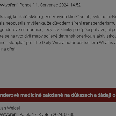
vytvoření:
Pondělí, 1. Červenec 2024, 14:52
azují, kolik dětských „genderových klinik“ se objevilo po cel
la neopustila myšlenka, že důvodem šíření transgenderismu a g
 genderové nemocnice, tedy tzv. kliniky pro "péči potvrzující po
te se na tyto dvě mapy sdílené detransitionerkou a aktivistk
né i sloupkař pro The Daily Wire a autor bestselleru What is
 na dřeň.
genderové medicíně založené na důkazech a žádají 
Jan Weigel
vytvoření:
Pátek, 17. Květen 2024, 00:30