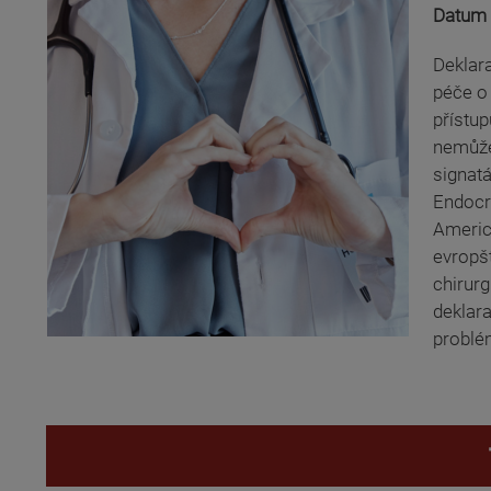
Datum 
Deklara
péče o 
přístu
nemůže
signatá
Endocr
Americ
evropšt
chirurg
deklar
problé