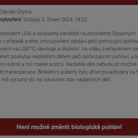
Zdeněk Chytra
vytvoření:
Sobota, 3. Srpen 2024, 19:22
prezident USA a současný kandidát na prezidenta Spojených st
 že v případě svého znovuzvolení zastaví péči potvrzující pohlav
ých na LGBTQ ideologii a školství. Ve videu zveřejněném na s
 kteří poskytují nezletilým dětem péči potvrzujícím pohlaví, a 
ní rodině a roli matek a otců. Nezletilé děti nebude již možné
t transoperace. Blokátory puberty byly dříve považovány za rev
ít výrazný vliv na zdravotní stav nezletilých dětí.
Není možné změnit biologické pohlaví