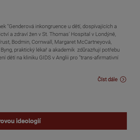
nek "Genderová inkongruence u dětí, dospívajících a
tví a zdraví žen v St. Thomas' Hospital v Londýně,
Trust, Bodmin, Cornwall, Margaret McCartneyová,
 Byng, praktický lékař a akademik zdůrazňují potřebu
dětí na kliniku GIDS v Anglii pro "trans-afirmativní
Číst dále
rovou ideologií