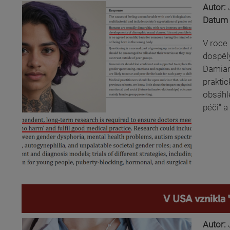
Autor:
Datum 
V roce 
dospělý
Damian
praktic
obsáhle
péči" a
V USA vznikla 
Autor: