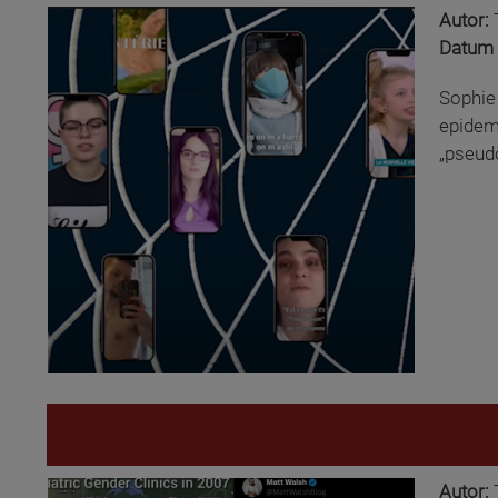
Autor:
Datum 
Sophie 
epidemi
„pseudo
Autor: