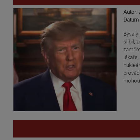
Autor:
Datum 
Bývalý 
slíbil,
zaměřen
lékaře,
nukleár
provádě
mohou m