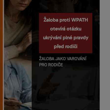
Nemanipulujte s
Žaloba proti WPATH
dětmi a nepopírejte
otevírá otázku
ukrývání plné pravdy
biologii!
před rodiči
Příběhy o těhotenství,
transgender identitě,
ŽALOBA JAKO VAROVÁNÍ
otevřeném vztahu a
PRO RODIČE
rodičovství se dnes rychle
dostávají z médií do mobilů,
školních diskusí a rozhovorů
mezi dětmi