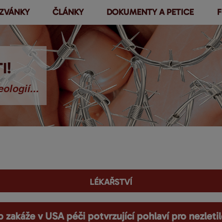
ZVÁNKY
ČLÁNKY
DOKUMENTY A PETICE
F
Přejít k
hlavnímu
obsahu
I!
ologií...
lékařství
 zakáže v USA péči potvrzující pohlaví pro nezletil