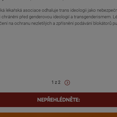
 lékařská asociace odhaluje trans ideologii jako nebezpečno
yli chráněni před genderovou ideologií a transgenderismem. 
ení na ochranu nezletilých a zpřísnění podávání blokátorů pu
1 z 2
NEPŘEHLÉDNĚTE: