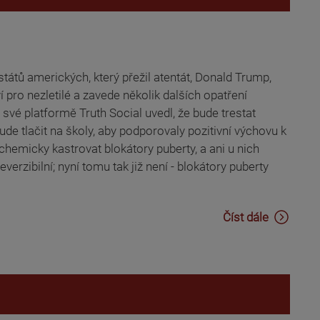
átů amerických, který přežil atentát, Donald Trump,
í pro nezletilé a zavede několik dalších opatření
vé platformě Truth Social uvedl, že bude trestat
bude tlačit na školy, aby podporovaly pozitivní výchovu k
 chemicky kastrovat blokátory puberty, a ani u nich
erzibilní; nyní tomu tak již není - blokátory puberty
Číst dále