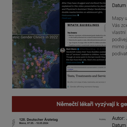
Datum 
Mapy uk
Vás zce
vlastní
podívej
mimo ji
podívat
Němečtí lékaři vyzývají k 
Autor:
Datum 