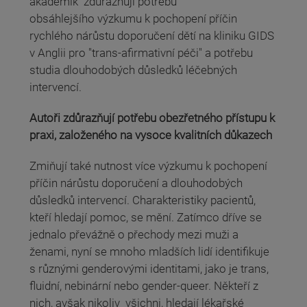
akademik zdůrazňují potřebu
obsáhlejšího výzkumu k pochopení příčin
rychlého nárůstu doporučení dětí na kliniku GIDS
v Anglii pro "trans-afirmativní péči" a potřebu
studia dlouhodobých důsledků léčebných
intervencí.
Autoři zdůrazňují potřebu obezřetného přístupu k
praxi, založeného na vysoce kvalitních důkazech
Zmiňují také nutnost více výzkumu k pochopení
příčin nárůstu doporučení a dlouhodobých
důsledků intervencí. Charakteristiky pacientů,
kteří hledají pomoc, se mění. Zatímco dříve se
jednalo převážně o přechody mezi muži a
ženami, nyní se mnoho mladších lidí identifikuje
s různými genderovými identitami, jako je trans,
fluidní, nebinární nebo gender-queer. Někteří z
nich, avšak nikoliv všichni, hledají lékařské