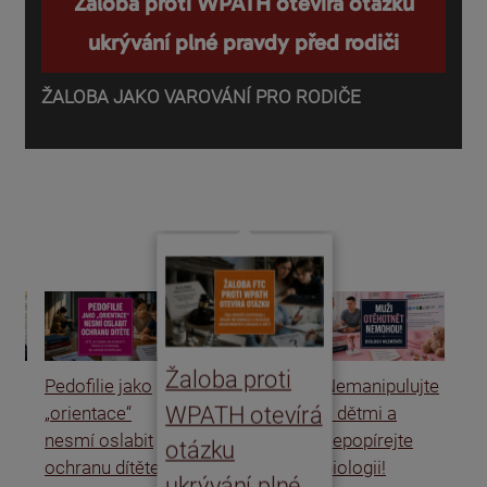
Žaloba proti WPATH otevírá otázku
ukrývání plné pravdy před rodiči
ŽALOBA JAKO VAROVÁNÍ PRO RODIČE
P
o
d
Žaloba proti
Pedofilie jako
Nemanipulujte
Uk
WPATH otevírá
„orientace“
s dětmi a
rat
nesmí oslabit
nepopírejte
Is
otázku
ochranu dítěte
biologii!
úm
ukrývání plné