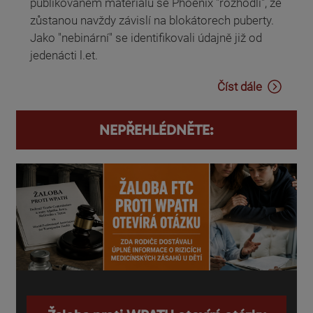
publikovaném materiálu se Phoenix "rozhodli", že
zůstanou navždy závislí na blokátorech puberty.
Jako "nebinární" se identifikovali údajně již od
jedenácti l.et.
Číst dále
NEPŘEHLÉDNĚTE: