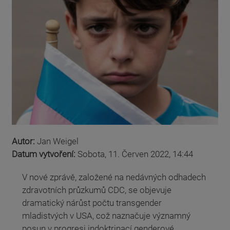
Autor:
Jan Weigel
Datum vytvoření:
Sobota, 11. Červen 2022, 14:44
V nové zprávě, založené na nedávných odhadech
zdravotních průzkumů CDC, se objevuje
dramatický nárůst počtu transgender
mladistvých v USA, což naznačuje významný
posun v progresi indoktrinací genderové