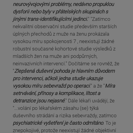
neurovývojovými problémy, nedávno propuklou
dysforii nebo byly v přátelských skupinách s
jinými trans-identifikujícími jedinci.
" "Zatímco
nekvalitní observační studie především starších
úplných přechodů z muže na ženu prokázala
vysokou míru spokojenosti 7 , neexistují žádné
robustní současné kohortové studie výsledků z
mladších žen na muže ani podpůrných,
neinvazivních intervencí." Dočítáme se rovněž, že
"
Zlepšená duševní pohoda je hlavním důvodem
pro intervenci, ačkoli jedna studie ukazuje
vysokou míru sebevražd po operaci
." a že "
Míra
setrvávání, přínosy a komplikace, lítost a
detranzice jsou nejasné
." Dále lékaři uvádějí, že
"...volání po lékařském zásahu (se) týká
duševního strádání a rizika sebevraždy, zatímco
psychiatrické vyšetření je často odmítáno
. To je
znepokojivé, protože neexistují žádné objektivní