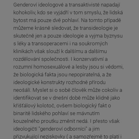
Genderoví ideologové a transaktivisté napadají
kohokoliv, kdo se vyjádří v tom smyslu, že lidská
bytost má pouze dvě pohlaví. Na tomto případě
můžeme krásně sledovat, že transideologie je
skutečně jen a pouze ideologie a vyjma byznysu
s léky a transoperacemi i na soukromých
klinikách však slouží k dalšímu a dalšímu
rozdělování společnosti. I konzervativní a
rozumní homosexuálové a lesby jsou si vědomi,
že biologická fakta jsou nepopiratelná, a že
ideologické konstrukty rozhodně přírodu
neošálí. Myslet si o sobě člověk může cokoliv a
identifikovat se v dnešní době může klidně jako
křišťálový kolotoč, ovšem biologický fakt o
binaritě lidského pohlaví se mávnutím
kouzelného proutku změnit nedá. I přesto však
ideologičtí "genderoví odborníci" a jim
přizvukující neziskovky ( a samozřejmě to platí i