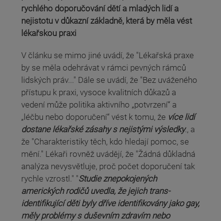
rychlého doporučování dětí a mladých lidí a
nejistotu v důkazní základně, která by měla vést
lékařskou praxi
V článku se mimo jiné uvádí, že "Lékařská praxe
by se měla odehrávat v rámci pevných rámců
lidských práv..." Dále se uvádí, že "Bez uváženého
přístupu k praxi, vysoce kvalitních důkazů a
vedení může politika aktivního „potvrzení“ a
„léčbu nebo doporučení“ vést k tomu, že
více lidí
dostane lékařské zásahy s nejistými výsledky
., a
že "Charakteristiky těch, kdo hledají pomoc, se
mění." Lékaři rovněž uvádějí, že "Žádná důkladná
analýza nevysvětluje, proč počet doporučení tak
rychle vzrostl." "
Studie znepokojených
amerických rodičů uvedla, že jejich trans-
identifikující děti byly dříve identifikovány jako gay,
měly problémy s duševním zdravím nebo