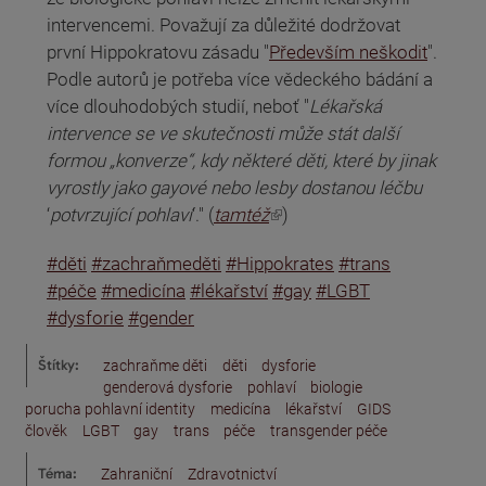
intervencemi. Považují za důležité dodržovat
první Hippokratovu zásadu "
Především neškodit
".
Podle autorů je potřeba více vědeckého bádání a
více dlouhodobých studií, neboť "
Lékařská
intervence se ve skutečnosti může stát další
formou „konverze“, kdy některé děti, které by jinak
vyrostly jako gayové nebo lesby dostanou léčbu
(odkaz je externí)
‘
potvrzující pohlaví
‘." (
tamtéž
)
#děti
#zachraňmeděti
#Hippokrates
#trans
#péče
#medicína
#lékařství
#gay
#LGBT
#dysforie
#gender
Štítky:
zachraňme děti
děti
dysforie
genderová dysforie
pohlaví
biologie
porucha pohlavní identity
medicína
lékařství
GIDS
člověk
LGBT
gay
trans
péče
transgender péče
Téma:
Zahraniční
Zdravotnictví