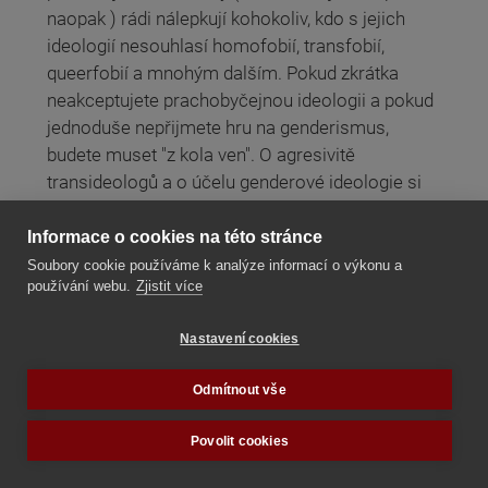
naopak ) rádi nálepkují kohokoliv, kdo s jejich
ideologií nesouhlasí homofobií, transfobií,
queerfobií a mnohým dalším. Pokud zkrátka
neakceptujete prachobyčejnou ideologii a pokud
jednoduše nepřijmete hru na genderismus,
budete muset "z kola ven". O agresivitě
transideologů a o účelu genderové ideologie si
povíme někdy příště.
Informace o cookies na této stránce
Číst dále
Soubory cookie používáme k analýze informací o výkonu a
používání webu.
Zjistit více
Intersexuální kolbiště chromozomů
Nastavení cookies
Odmítnout vše
Povolit cookies