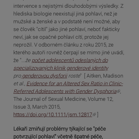
intervence s nejistými dlouhodobými výsledky. Z
hlediska biologie neexistují jiná pohlaví, než je
mužské a ženské a v podstatě není možné, aby
se člověk "cítil" jako jiné pohlaví, neboť fakticky
neví, jak se opačné pohlaví cítí, protože jej
neprožil. V odborném článku z roku 2015, ze
kterého autoři rovněž čerpají se mimo jiné uvádí,
že "...
že
počet adolescentů odeslaných do
specializovaných klinik genderové identity
pro
genderovou dysforii
roste
" [ Aitken, Madison
et al
.,
Evidence for an Altered Sex Ratio in Clinic‐
(odkaz je externí)
Referred Adolescents with Gender Dysphoria
,
The Journal of Sexual Medicine, Volume 12,
Issue 3, March 2015,
(odkaz je externí)
https://doi.org/10.1111/jsm.12817
]
Lékaři zmiňují problémy týkající se "péče
potvrzující pohlaví" včetně špatné péče,