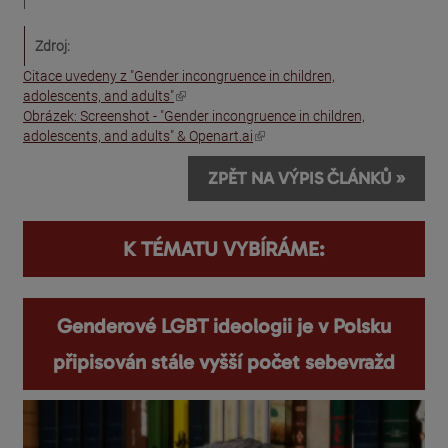
Zdroj:
Citace uvedeny z "Gender incongruence in children,
(odkaz je externí)
adolescents, and adults"
Obrázek: Screenshot - "Gender incongruence in children,
(odkaz je externí)
adolescents, and adults" & Openart.ai
ZPĚT NA VÝPIS ČLÁNKŮ »
K TÉMATU VYBÍRÁME:
Genderové LGBT ideologii je v Polsku
připisován stále vyšší počet sebevražd