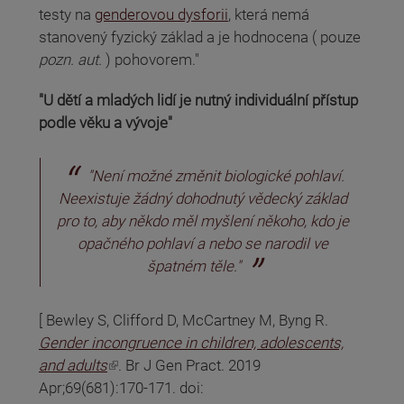
testy na
genderovou dysforii
, která nemá
stanovený fyzický základ a je hodnocena ( pouze
pozn. aut.
) pohovorem."
"U dětí a mladých lidí je nutný individuální přístup
podle věku a vývoje"
"Není možné změnit biologické pohlaví.
Neexistuje žádný dohodnutý vědecký základ
pro to, aby někdo měl myšlení někoho, kdo je
opačného pohlaví a nebo se narodil ve
špatném těle."
[ Bewley S, Clifford D, McCartney M, Byng R.
Gender incongruence in children, adolescents,
(odkaz je externí)
and adults
. Br J Gen Pract. 2019
Apr;69(681):170-171. doi: