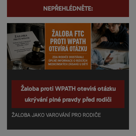
NEPŘEHLÉDNĚTE:
Žaloba proti WPATH otevírá otázku
ukrývání plné pravdy před rodiči
ŽALOBA JAKO VAROVÁNÍ PRO RODIČE
P
o
d