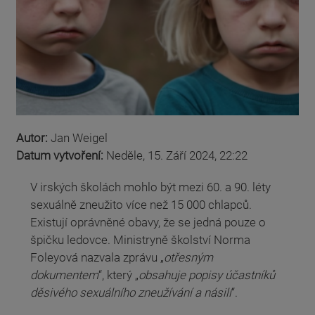
Autor:
Jan Weigel
Datum vytvoření:
Neděle, 15. Září 2024, 22:22
V irských školách mohlo být mezi 60. a 90. léty
sexuálně zneužito více než 15 000 chlapců.
Existují oprávněné obavy, že se jedná pouze o
špičku ledovce. Ministryně školství Norma
Foleyová nazvala zprávu „
otřesným
dokumentem
“, který „
obsahuje popisy účastníků
děsivého sexuálního zneužívání a násilí
“.