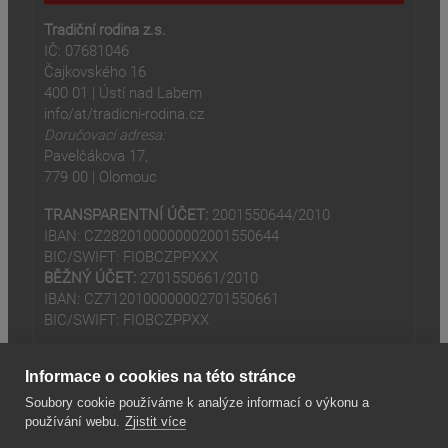
Tradiční rodina z.s.
IČ: 07681046
Čajkovského 16
400 01 | Ústí nad Labem
info/at/tradicni-rodina.cz
Doručovací adresa:
Pavelčákova 17,
779 00 | Olomouc
TRANSPARENTNÍ ÚČET:
2001550644/2010
IBAN: CZ2820100000002001550644
BIC/SWIFT: FIOBCZPPXXX
BĚŽNÝ ÚČET:
2701550661/2010
IBAN: CZ7120100000002701550661
BIC/SWIFT: FIOBCZPPXX
Informace o cookies na této stránce
Soubory cookie používáme k analýze informací o výkonu a
používání webu.
Zjistit více