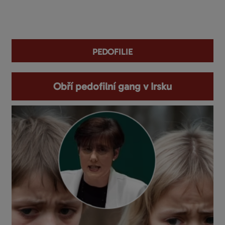
You are here
pedofilie
Obří pedofilní gang v Irsku