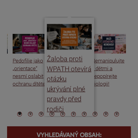
Žaloba proti
Pedofilie jako
Nemanipulujte
Uk
WPATH otevírá
„orientace“
s dětmi a
rat
nesmí oslabit
nepopírejte
Is
otázku
ochranu dítěte
biologii!
úm
ukrývání plné
po
pravdy před
ře
rodiči
VYHLEDÁVANÝ OBSAH: