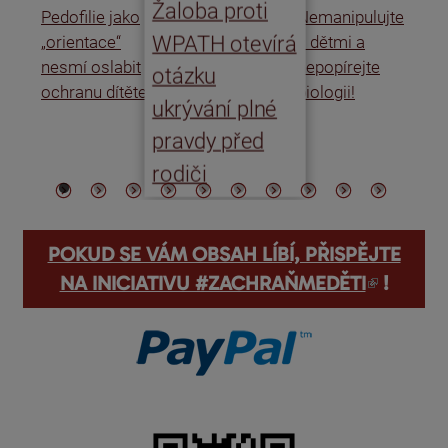
Žaloba proti
Pedofilie jako
Nemanipulujte
Uk
WPATH otevírá
„orientace“
s dětmi a
rat
nesmí oslabit
nepopírejte
Is
otázku
ochranu dítěte
biologii!
úm
ukrývání plné
po
pravdy před
ře
rodiči
POKUD SE VÁM OBSAH LÍBÍ, PŘISPĚJTE
(odkaz je externí)
NA INICIATIVU #ZACHRAŇMEDĚTI
!