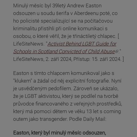
Minulý měsíc byl 39letý Andrew Easton
odsouzen u soudu šerifa v Aberdeenu poté, co
ho policisté specializující se na počítačovou
kriminalitu přistihli při online komunikaci s
osobou, o které věřil, že je třináctiletý chlapec. [
LifeSiteNews. "
Activist Behind LGBT Guide for
(odkaz je externí)
Schools in Scotland Convicted of Child Abuse
.
"
LifeSiteNews, 2. září 2024, Přístup: 15. září 2024. ]
Easton s tímto chlapcem komunikoval jako s
"klukem" a žádal od něj explicitní fotografie. Nyní
je usvědčeným pedofilem. Zároveň se ukázalo,
že je LGBT aktivistou, který se podílel na tvorbě
průvodce financovaného z veřejných prostředků,
který má pomoci dětem ve věku 13 let s coming
outem jako transgender. Podle Daily Mail:
Easton, který byl minulý měsíc odsouzen,