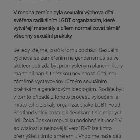
V mnoha zemích byla sexuální výchova dětí
svěřena radikálním LGBT organizacím, které
vytvářejí materiály s cílem normalizovat téměř
všechny sexuální praktiky
Je tedy zřejmé, proč k tomu dochází. Sexuální
výchova se zaměřením na genderismus se ve
skutečnosti zdá být promyšleným plánem, který
má za cíl narušit dětskou nevinnost. Děti jsou
záměrně vystavovány různým sexuálním
praktikám a genderovým ideologiím. Rodiče byli
v tomto případě z tohoto procesu vyloučeni, a
místo toho získaly organizace jako LGBT Youth
Scotland volný přístup k desítkám tisíc mladých
lidí. Čeká Českou republiku podobná situace? V
souvislosti s nejnovější verzí RVP lze tímto
přemýšlet i tímto směrem... Vhodíme naše děti