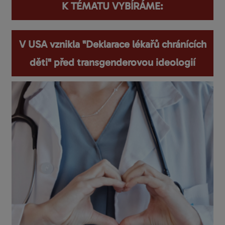
K TÉMATU VYBÍRÁME:
V USA vznikla "Deklarace lékařů chránících
děti" před transgenderovou ideologií