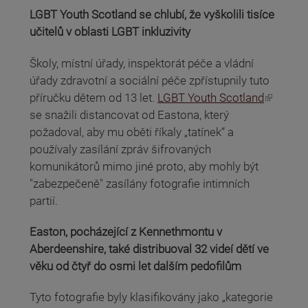
LGBT Youth Scotland se chlubí, že vyškolili tisíce
učitelů v oblasti LGBT inkluzivity
Školy, místní úřady, inspektorát péče a vládní
úřady zdravotní a sociální péče zpřístupnily tuto
(odkaz je externí)
příručku dětem od 13 let.
LGBT Youth Scotland
se snažili distancovat od Eastona, který
požadoval, aby mu oběti říkaly „tatínek“ a
používaly zasílání zpráv šifrovaných
komunikátorů mimo jiné proto, aby mohly být
"zabezpečeně" zasílány fotografie intimních
partií.
Easton, pocházející z Kennethmontu v
Aberdeenshire, také distribuoval 32 videí dětí ve
věku od čtyř do osmi let dalším pedofilům
Tyto fotografie byly klasifikovány jako „kategorie