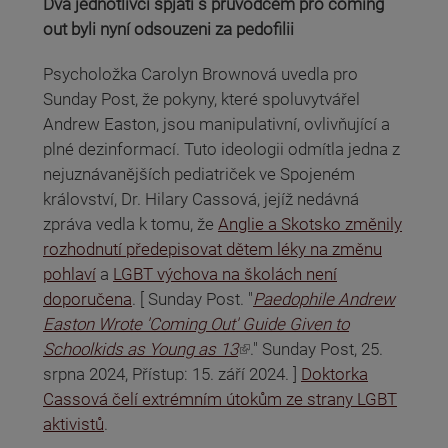
Dva jednotlivci spjatí s průvodcem pro coming
out byli nyní odsouzeni za pedofilii
Psycholožka Carolyn Brownová uvedla pro
Sunday Post, že pokyny, které spoluvytvářel
Andrew Easton, jsou manipulativní, ovlivňující a
plné dezinformací. Tuto ideologii odmítla jedna z
nejuznávanějších pediatriček ve Spojeném
království, Dr. Hilary Cassová, jejíž nedávná
zpráva vedla k tomu, že
Anglie a Skotsko změnily
rozhodnutí předepisovat dětem léky na změnu
pohlaví
a
LGBT výchova na školách není
doporučena
. [ Sunday Post. "
Paedophile Andrew
Easton Wrote 'Coming Out' Guide Given to
(odkaz je externí)
Schoolkids as Young as 13
." Sunday Post, 25.
srpna 2024, Přístup: 15. září 2024. ]
Doktorka
Cassová čelí extrémním útokům ze strany LGBT
aktivistů
.