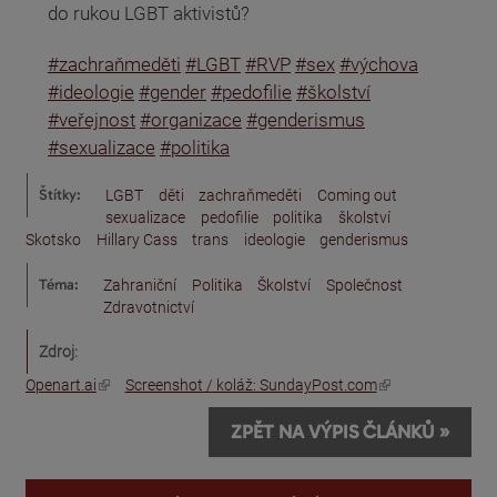
do rukou LGBT aktivistů?
#zachraňmeděti
#LGBT
#RVP
#sex
#výchova
#ideologie
#gender
#pedofilie
#školství
#veřejnost
#organizace
#genderismus
#sexualizace
#politika
Štítky:
LGBT
děti
zachraňmeděti
Coming out
sexualizace
pedofilie
politika
školství
Skotsko
Hillary Cass
trans
ideologie
genderismus
Téma:
Zahraniční
Politika
Školství
Společnost
Zdravotnictví
Zdroj:
(odkaz je externí)
(odkaz je externí)
Openart.ai
Screenshot / koláž: SundayPost.com
ZPĚT NA VÝPIS ČLÁNKŮ »