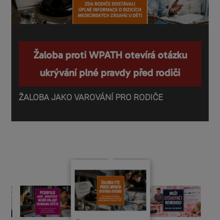
Žaloba proti WPATH otevírá otázku
ukrývání plné pravdy před rodiči
ŽALOBA JAKO VAROVÁNÍ PRO RODIČE
P
o
d