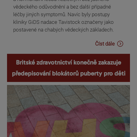
vědeckého odůvodnění a bez další případné
léčby jiných symptomů. Navíc byly postupy
kliniky GiDS nadace Tavistock označeny jako
postavené na chabých vědeckých základech.
Číst dále
Britské zdravotnictví konečně zakazuje
předepisování blokátorů puberty pro děti