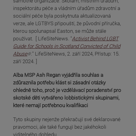
samotné organizace. Školám, místním úřadům,
inspektorátu péče a vládním úřadům zdravotní a
sociální péče byla poskytnuta aktualizovaná
verze, ale LGTBYS připouští, že původní příručka,
kterou spolunapsal Easton, se může stále
používat. [ LifeSiteNews. "
Activist Behind LGBT
Guide for Schools in Scotland Convicted of Child
(odkaz je externí)
Abuse
.
" LifeSiteNews, 2. září 2024, Přístup: 15.
září 2024. ]
Alba MSP Ash Regan vyjádřila souhlas a
zdůraznila potřebu klást si zásadní otázky
ohledně toho, proč je vzdělávací poradenství pro
skotské děti vytvářeno lobbistickými skupinami,
které nemají potřebnou kvalifikaci
Tyto skupiny nejenže překračují své deklarované
pravomoci, ale také fungují bez jakéhokoli
viditelného dohledu.