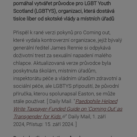
pomáhal vytvářet průvodce pro LGBT Youth
Scotland (LGBTYS), organizaci, která dostává
tisíce liber od skotské vlády a místních úřadů
Přispěl k rané verzi pokynů pro Coming out,
které vydala kontroverzní organizace, jejíž bývalý
generální ředitel James Rennie si odpykává
doživotní trest za sexuální napadení malého
chlapce. Aktualizovaná verze průvodce byla
poskytnuta školám, místním úřadům,
inspektorátu péče a vládním úřadům zdravotní a
sociální péče, ale LGBTYS připouští, že původní
příručka, kterou spolunapsal Easton, se může
stále používat. [ Daily Mail. "
Paedophile Helped
Write Taxpayer-Funded Guide on 'Coming Out' as
(odkaz je externí)
Transgender for Kids.
" Daily Mail, 1. září
2024, Přístup: 15. září 2024. ]