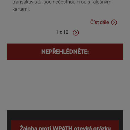
transaktivistů jsou nečestnou hrou s falešnými
kartami.
Číst dále
1 z 10
NEPŘEHLÉDNĚTE:
Žaloba proti WPATH otevírá otázku