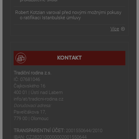
Robert Kotzian varoval před novými možnými pokusy
o ratifikaci Istanbulské úmluvy
Více
KONTAKT
Tradiční rodina z.s.
IČ: 07681046
Čajkovského 16
400 01 | Ústí nad Labem
info/at/tradicni-rodina.cz
Doručovací adresa:
Pavelčákova 17,
779 00 | Olomouc
TRANSPARENTNÍ ÚČET:
2001550644/2010
IBAN: CZ2820100000002001550644