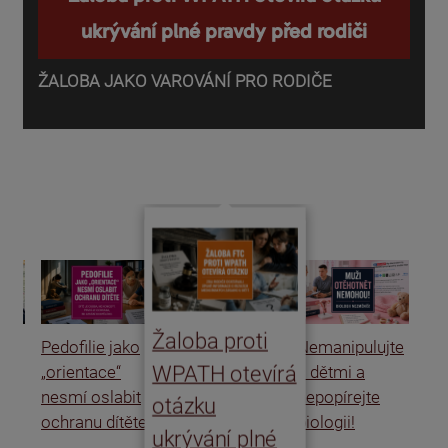
ukrývání plné pravdy před rodiči
ŽALOBA JAKO VAROVÁNÍ PRO RODIČE
P
o
d
Žaloba proti
Pedofilie jako
Nemanipulujte
Uk
WPATH otevírá
„orientace“
s dětmi a
rat
nesmí oslabit
nepopírejte
Is
otázku
ochranu dítěte
biologii!
úm
ukrývání plné
po