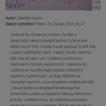
Autor:
Zdeněk Chytra
Datum vytvoření:
Pátek, 25. Duben 2025, 00:47
Jistě se lze shodnout na tom, že děti a
dospívající nejsou dospělí jedinci, a že právě
dětem první listy v knize života popisují právě lidé
z jejich nejbližšího okolí. Každý člověk, kterého
dítě vidí, jej něco učí. Vzdělání je klíčovým
nástrojem rozvoje společnosti. Investice do
vzdělání je nejziskovější oblastí a klíčem k
úspěchu společnosti. Je tedy důležité se
zamyslet nad tím, co je obsahem vzdělávání dětí
- zda prázdné a nebezpečné ideologické
konstrukty a nebo prokázaná fakta a historické
pravdy. Uvědomme si, že vzdělaná populace
zlepšuje život pro každého: Právě tato teorie je