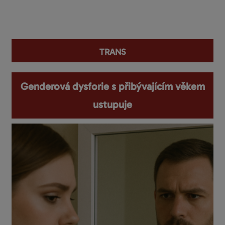
You are here
trans
Genderová dysforie s přibývajícím věkem
ustupuje