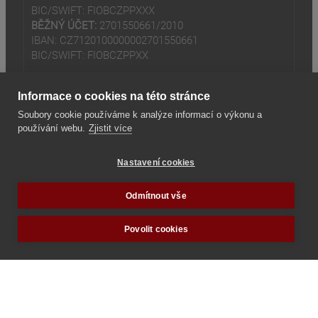
BIC/SWIFT: FIOBCZPPXXX
BĚŽNÝ ÚČET:
2701550661/2010
IBAN: CZ7120100000002701550661
BIC/SWIFT: FIOBCZPPXX
Informace o cookies na této stránce
Soubory cookie používáme k analýze informací o výkonu a
používání webu.
Zjistit více
(odkaz je externí)
© 2024
Tradiční rodina z.s
Nastavení cookies
(odkaz je externí)
Seznam odkazů
Odmítnout vše
Povolit cookies