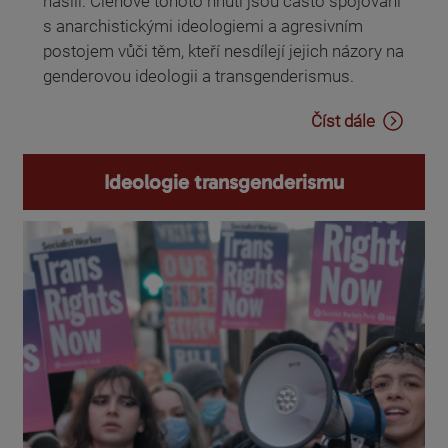
násilí. Členové tohoto hnutí jsou často spojováni
s anarchistickými ideologiemi a agresivním
postojem vůči těm, kteří nesdílejí jejich názory na
genderovou ideologii a transgenderismus.
Číst dále
Ideologie transgenderismu