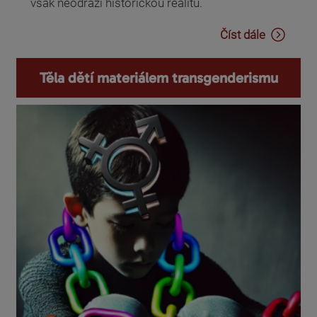
však neodráží historickou realitu.
Číst dále
Těla dětí materiálem transgenderismu