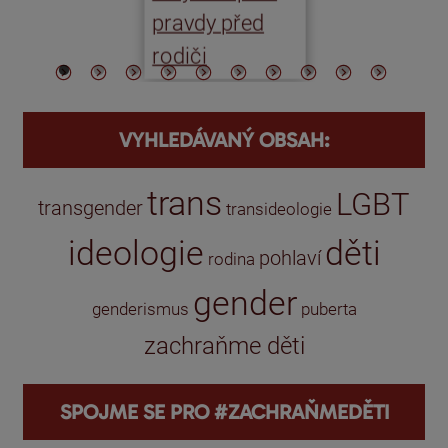
pravdy před
ře
rodiči
VYHLEDÁVANÝ OBSAH:
trans
LGBT
transgender
transideologie
ideologie
děti
pohlaví
rodina
gender
genderismus
puberta
zachraňme děti
SPOJME SE PRO #ZACHRAŇMEDĚTI