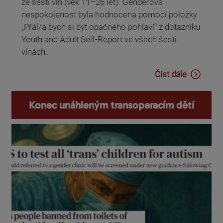
ze šesti vln (věk 11–26 let). Genderová
nespokojenost byla hodnocena pomocí položky
„Přál/a bych si být opačného pohlaví“ z dotazníku
Youth and Adult Self-Report ve všech šesti
vlnách.
Číst dále
Konec unáhleným transoperacím dětí