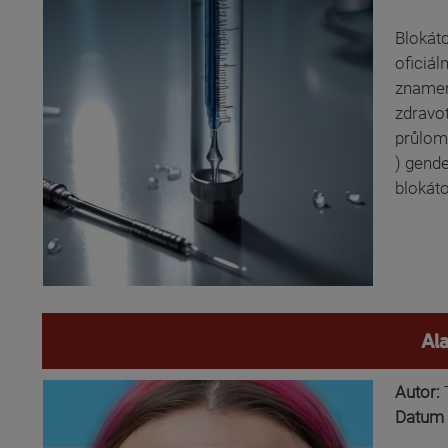
Blokát
oficiál
znamená
zdravo
průlomo
) gende
blokáto
Al
Autor:
Datum 