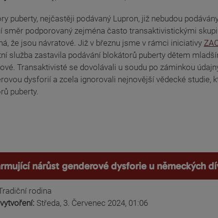
ory puberty, nejčastěji podávaný Lupron, již nebudou podává
ní směr podporovaný zejména často transaktivistickými skupina
, že jsou návratové. Již v březnu jsme v rámci iniciativy
ZAC
tní služba zastavila podávání blokátorů puberty dětem mladš
vé. Transaktivisté se dovolávali u soudu po záminkou údajný
rovou dysforií a zcela ignorovali nejnovější vědecké studie, 
rů puberty.
armující nárůst genderové dysforie u německých dí
Tradiční rodina
vytvoření:
Středa, 3. Červenec 2024, 01:06