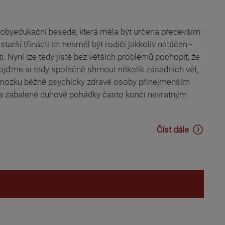
rádobyedukační besedě, která měla být určena především
tarší třinácti let nesměl být rodiči jakkoliv natáčen -
. Nyní lze tedy jistě bez větších problémů pochopit, že
Pojďme si tedy společně shrnout několik zásadních vět,
ém mozku běžně psychicky zdravé osoby přinejmenším
žova zabalené duhové pohádky často končí nevratným
Číst dále