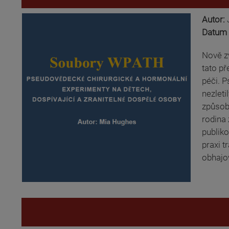
Autor:
Datum 
Nově zv
tato př
péči. P
nezleti
způsob
rodina 
publik
praxi t
obhajo