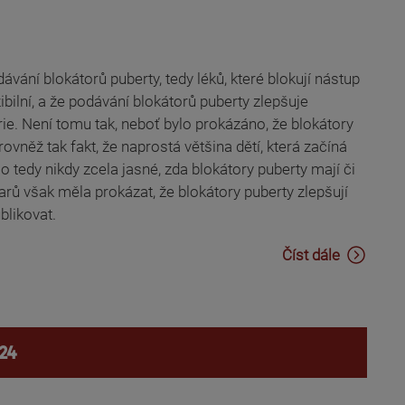
odávání blokátorů puberty, tedy léků, které blokují nástup
zibilní, a že podávání blokátorů puberty zlepšuje
ie. Není tomu tak, neboť bylo prokázáno, že blokátory
ovněž tak fakt, že naprostá většina dětí, která začíná
o tedy nikdy zcela jasné, zda blokátory puberty mají či
arů však měla prokázat, že blokátory puberty zlepšují
blikovat.
Číst dále
24