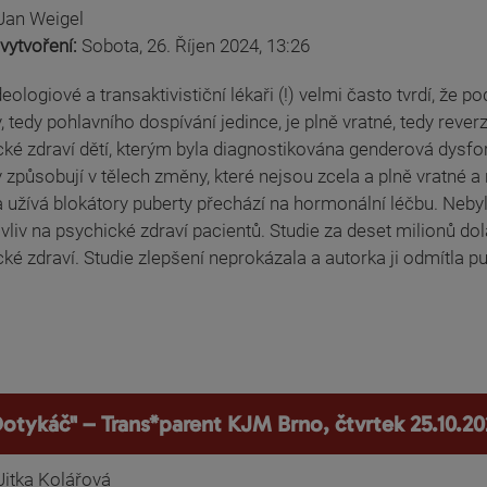
Jan Weigel
vytvoření:
Sobota, 26. Říjen 2024, 13:26
eologiové a transaktivističní lékaři (!) velmi často tvrdí, že p
, tedy pohlavního dospívání jedince, je plně vratné, tedy rever
ké zdraví dětí, kterým byla diagnostikována genderová dysfor
 způsobují v tělech změny, které nejsou zcela a plně vratné a r
a užívá blokátory puberty přechází na hormonální léčbu. Nebyl
vliv na psychické zdraví pacientů. Studie za deset milionů dol
ké zdraví. Studie zlepšení neprokázala a autorka ji odmítla pu
Dotykáč" – Trans*parent KJM Brno, čtvrtek 25.10.20
Jitka Kolářová