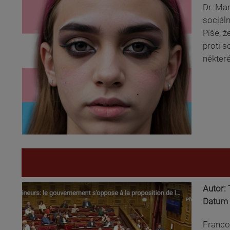
Dr. Mar
sociáln
Píše, 
proti s
některé
Autor:
Datum 
Francou