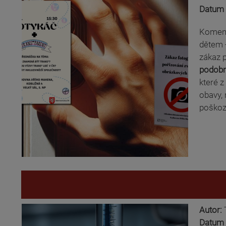
Datum 
Komentá
dětem -
zákaz p
podobné
které 
obavy, 
poškoze
Autor:
Datum 