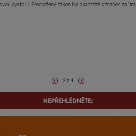
vou dysforií. Předložený zákon byl okamžitě označen za "tra
2 z 4
NEPŘEHLÉDNĚTE: