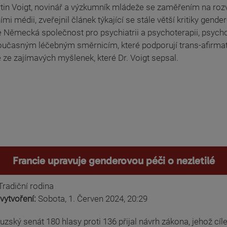
tin Voigt, novinář a výzkumník mládeže se zaměřením na rozvo
ími médii, zveřejnil článek týkající se stále větší kritiky ge
že Německá společnost pro psychiatrii a psychoterapii, psyc
oučasným léčebným směrnicím, které podporují trans-afirmativ
 ze zajímavých myšlenek, které Dr. Voigt sepsal.
Francie upravuje genderovou péči o nezletilé
Tradiční rodina
vytvoření:
Sobota, 1. Červen 2024, 20:29
zský senát 180 hlasy proti 136 přijal návrh zákona, jehož cílem