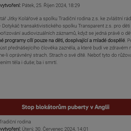
vytvoření:
Pátek, 25. Říjen 2024, 18:29
ř Jitky Kolářové a spolku Tradiční rodina z.s. ke zvláštní 
 Dotykáč transaktivistického spolku Transparent z.s. pro děti s
ořizování audiovizuálních záznamů, když se jedná právě o děti
 programy cílí pouze na děti, dospívající a mladé dospělé
. 
z úst přednášejícího člověka zazněla, a které budí ve zdrav
ne-li oprávněný strach. Strach o své dítě. Neboť tyto do rů
ním těla i duše; ba i smrtí.
Stop blokátorům puberty v Anglii
Tradiční rodina
vytvoření:
Úterý, 30. Červenec 2024, 14:01