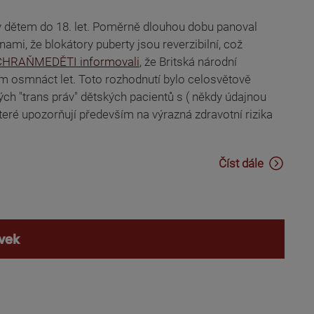
ny dětem do 18. let. Poměrně dlouhou dobu panoval
mi, že blokátory puberty jsou reverzibilní, což
HRAŇMEDĚTI informovali
, že Britská národní
ím osmnáct let. Toto rozhodnutí bylo celosvětově
ch "trans práv" dětských pacientů s ( někdy údajnou
které upozorňují především na výrazná zdravotní rizika
Číst dále
vek