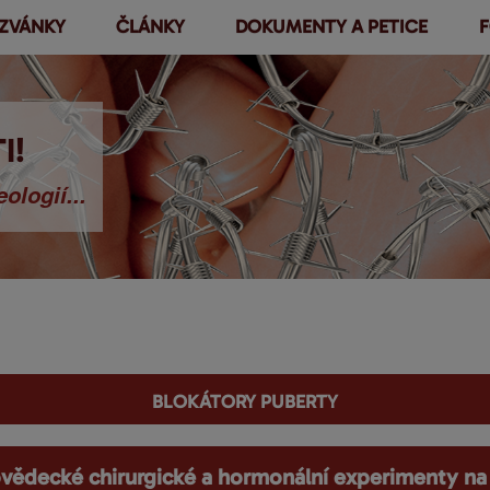
ZVÁNKY
ČLÁNKY
DOKUMENTY A PETICE
F
Přejít k
hlavnímu
obsahu
I!
ologií...
blokátory puberty
vědecké chirurgické a hormonální experimenty na