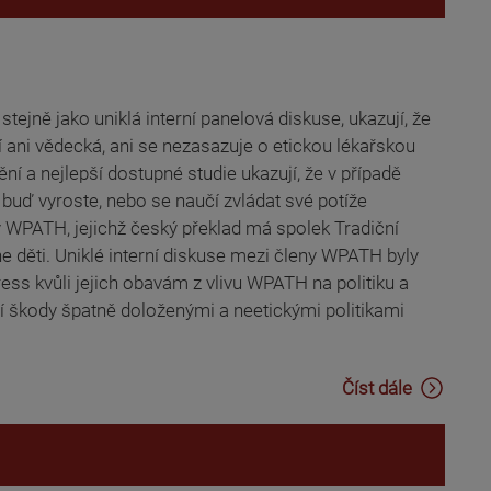
tejně jako uniklá interní panelová diskuse, ukazují, že
 ani vědecká, ani se nezasazuje o etickou lékařskou
í a nejlepší dostupné studie ukazují, že v případě
 buď vyroste, nebo se naučí zvládat své potíže
 WPATH, jejichž český překlad má spolek Tradiční
 ne děti. Uniklé interní diskuse mezi členy WPATH byly
s kvůli jejich obavám z vlivu WPATH na politiku a
í škody špatně doloženými a neetickými politikami
Číst dále