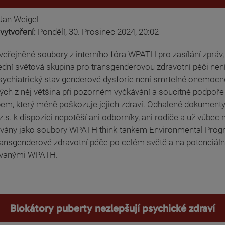
Jan Weigel
vytvoření:
Pondělí, 30. Prosinec 2024, 20:02
eřejněné soubory z interního fóra WPATH pro zasílání zpráv, s
ední světová skupina pro transgenderovou zdravotní péči není
sychiatrický stav genderové dysforie není smrtelné onemocněn
lých z něj většina při pozorném vyčkávání a soucitné podpoře
em, který méně poškozuje jejich zdraví. Odhalené dokumenty
z.s. k dispozici nepotěší ani odborníky, ani rodiče a už vůbec
ovány jako soubory WPATH think-tankem Environmental Progres
ransgenderové zdravotní péče po celém světě a na potenciáln
vanými WPATH.
Blokátory puberty nezlepšují psychické zdraví