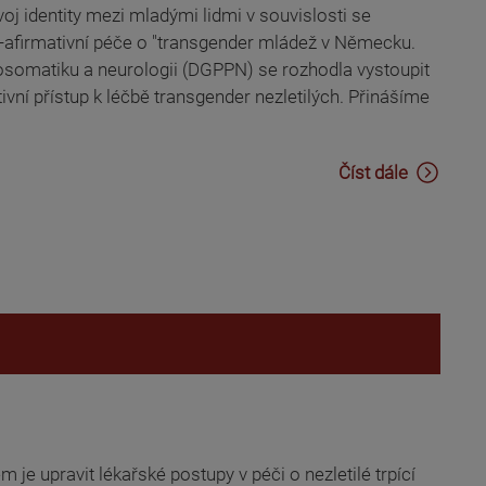
j identity mezi mladými lidmi v souvislosti se
nder-afirmativní péče o "transgender mládež v Německu.
hosomatiku a neurologii (DGPPN) se rozhodla vystoupit
ní přístup k léčbě transgender nezletilých. Přinášíme
Číst dále
 je upravit lékařské postupy v péči o nezletilé trpící