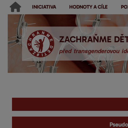
INICIATIVA
HODNOTY A CÍLE
PO
Main menu
Hledat
Ikonky sociálních sítí
Vyhledávání
ZACHRAŇME DĚT
před transgenderovou ide
You are here
Pseudo