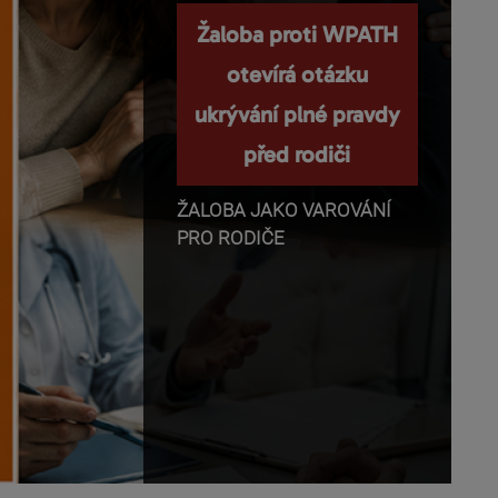
Nemanipulujte s
Žaloba proti WPATH
dětmi a nepopírejte
otevírá otázku
ukrývání plné pravdy
biologii!
před rodiči
Příběhy o těhotenství,
transgender identitě,
ŽALOBA JAKO VAROVÁNÍ
otevřeném vztahu a
PRO RODIČE
rodičovství se dnes rychle
dostávají z médií do mobilů,
školních diskusí a rozhovorů
mezi dětmi