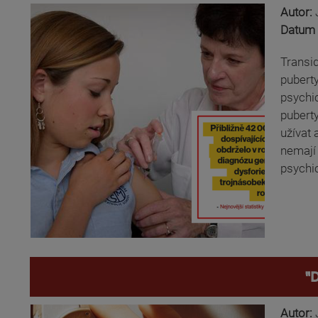
Autor:
Datum 
Transid
puberty
psychic
puberty
užívat 
nemají 
psychic
"
Autor: