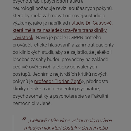
psychoterapii, psychosomatiku a
neurologii požaduje revizi současných pokynů,
která by měla zahrnovat nejnovější studie a
výzkumy, jako je například i
studie Dr. Cassové,
která měla za následek uzavření transkliniky
Tavistock
. Navíc je podle DGPPN potřeba
provádět "etické hlasování" a zahrnout pacienty
do klinických studií, aby se zajistilo, že jakékoli
léčebné zásahy budou prováděny na základě
pečlivě ověřených a eticky schválených
postupů. Jedním z nejtvrdších kritiků nových
(odkaz je externí)
pokynů je
profesor Florian Zepf
, přednosta
kliniky dětské a adolescentní psychiatrie,
psychosomatiky a psychoterapie ve Fakultní
nemocnici v Jeně.
„Celkově stále víme velmi málo o vývoji
mladých lidí, kteří dostali v dětství nebo