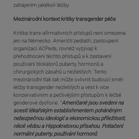
zahájením jakékoli léčby.
Mezinárodní kontext kritiky transgender péče
Kritika trans-afirmativních přístupů není omezena
jen na Německo. Američtí pediatři, zastoupení
organizací ACPeds, rovněž vyzývají k
přehodnocení těchto přístupů a k zastavení
používání blokátorů puberty, hormonů a
chirurgických zásahů u nezletilých. Tento
mezinárodní tlak tak může ovlivnit budoucí směr
léčby transgender nezletilých a vést k více
konzervativním a pečlivějším přístupům k léčbě
genderové dysforie. "
Američané jsou svedeni na
scestí lékařským establishmentem poháněným
nebezpečnou ideologií a ekonomickou příležitostí,
nikoli vědou a Hippokratovou přísahou. Potlačení
normální puberty, používání hormonů