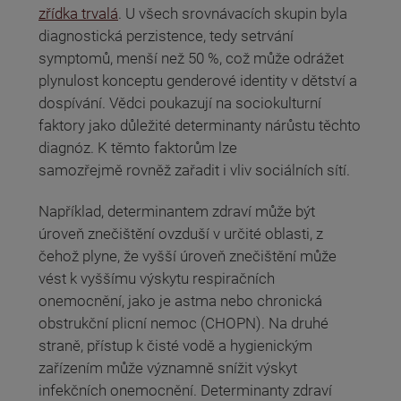
zřídka trvalá
. U všech srovnávacích skupin byla
diagnostická perzistence, tedy setrvání
symptomů, menší než 50 %, což může odrážet
plynulost konceptu genderové identity v dětství a
dospívání. Vědci poukazují na sociokulturní
faktory jako důležité determinanty nárůstu těchto
diagnóz. K těmto faktorům lze
samozřejmě rovněž zařadit i vliv sociálních sítí.
Například, determinantem zdraví může být
úroveň znečištění ovzduší v určité oblasti, z
čehož plyne, že vyšší úroveň znečištění může
vést k vyššímu výskytu respiračních
onemocnění, jako je astma nebo chronická
obstrukční plicní nemoc (CHOPN). Na druhé
straně, přístup k čisté vodě a hygienickým
zařízením může významně snížit výskyt
infekčních onemocnění. Determinanty zdraví