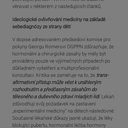
věnovat v některém z následujících článků.
Ideologické ovlivňování medicíny na základě
sebediagnózy ze strany dětí
V dopise adresovaném předsedovi komise pro
pokyny Georgu Romerovi DGPPN zdůrazňuje, že
hormonální a chirurgické zásahy by měly být
prováděny pouze ve výjimečných případech po
důkladném vyšetření a multiprofesionální
konzultaci. Kritika se zaměřuje na to, že
trans-
afirmativní přístup může vést k unáhleným
rozhodnutím a předčasným zásahům do
tělesného a duševního zdraví mladých lidí
. Lékaři
zdůvodňují svůj požadavek na zastavení
„experimentální medicíny“ na dětech následovně:
Současné lékařské důkazy jasně ukazují, že léky
blokující pubertu, hormonální léčba hormony