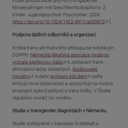
Pubertätsblockade und Hormongabe bei
Minderjährigen mit Geschlechtsdysphorie. Z
Kinder Jugendpsychiatr Psychother. 2024,
(odkaz je externí)
https://doi.org/10.1024/1422-4917/a000972
]
Podpora dalších odborníků a organizací
Kritika trans-afirmativního přístupu se netýká jen
DGPPN.
Německá lékařská asociace nedávno
(odkaz je externí)
vyzvala spolkovou vládu
k zastavení trans-
afirmativní léčby nezletilých.
Rodičovské
(odkaz je externí)
(odkaz je externí)
iniciativy
a další
profesní sdružení
ostře
kritizují nová doporučení a upozorňují na možná
propojení autorů pokynů s trans lobby. V České
republice rovněž nic nového.
Studie o transgender diagnózách v Německu
Studie zveřejněná v časopise Ärzteblatt s