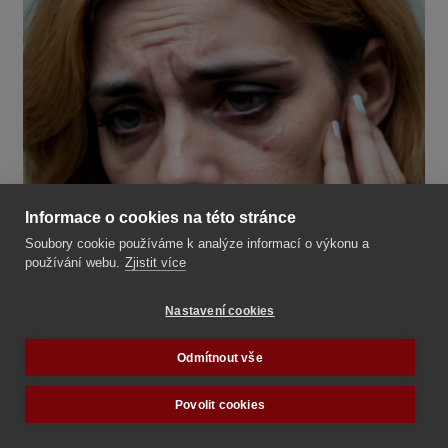
Informace o cookies na této stránce
Soubory cookie používáme k analýze informací o výkonu a
používání webu.
Zjistit více
Nastavení cookies
Autor:
Tradiční rodina
Datum vytvoření:
Pátek, 29. Březen 2024, 22:01
Odmítnout vše
Anglická národní zdravotní služba přiznává, že
Povolit cookies
neexistuje dostatek důkazů, které by podpořily