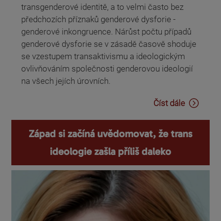
transgenderové identitě, a to velmi často bez
předchozích příznaků genderové dysforie -
genderové inkongruence. Nárůst počtu případů
genderové dysforie se v zásadě časově shoduje
se vzestupem transaktivismu a ideologickým
ovlivňováním společnosti genderovou ideologií
na všech jejích úrovních.
Číst dále
Západ si začíná uvědomovat, že trans
ideologie zašla příliš daleko