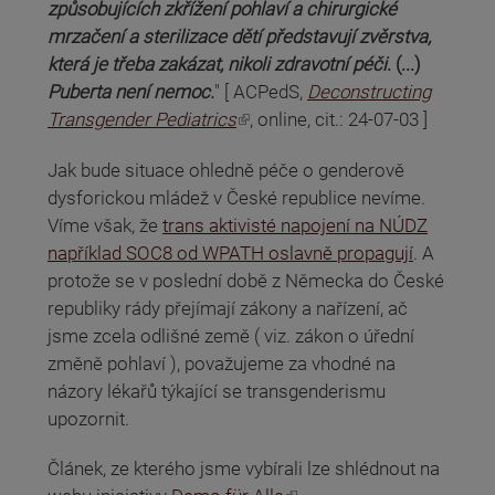
způsobujících zkřížení pohlaví a chirurgické
mrzačení a sterilizace dětí představují zvěrstva,
která je třeba zakázat, nikoli zdravotní péči
. (...)
Puberta není nemoc.
" [ ACPedS,
Deconstructing
(odkaz je externí)
Transgender Pediatrics
, online, cit.: 24-07-03 ]
Jak bude situace ohledně péče o genderově
dysforickou mládež v České republice nevíme.
Víme však, že
trans aktivisté napojení na NÚDZ
například SOC8 od WPATH oslavně propagují
. A
protože se v poslední době z Německa do České
republiky rády přejímají zákony a nařízení, ač
jsme zcela odlišné země ( viz. zákon o úřední
změně pohlaví ), považujeme za vhodné na
názory lékařů týkající se transgenderismu
upozornit.
Článek, ze kterého jsme vybírali lze shlédnout na