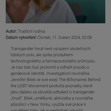
Autor:
Tradiční rodina
Datum vytvoření:
Čtvrtek, 11. Duben 2024, 02:08
Transgender hnutí není výrazem skutečných
lidských práv, ale spíše produktem
technologického a farmaceutického průmyslu.
Je čas tuto iluzi prolomit a odhalit pravdu o
genderové identitě. Investigativní novinářka
Jennifer Bilek ve své eseji The Billionaires Behind
the LGBT Movement poskytla poznatky, které
jdou daleko za obvyklá odhalení o transgender
„hnutí“. Bilek, umělkyně, aktivistka a novinářka
působící v New Yorku, využila své práce k
vysvětlení toho, jak superbohatí vytvořili