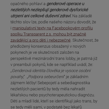
opačného pohlaví a
genderové operace u
nezletilých
nezlepšují genderově dysforické
utrpení ani celkové duševní zdraví.
Na základě
těchto slov lze, podle našeho názoru dovodit, že
i
manipulativní texty na Facebookovém profilu
spolku Transparent z.s. mohou být značně
zavádějící a pro děti i nebezpečné
. Skutečnost, že
předložený konsenzus obsažený v nových
pokynech je ve skutečnosti založen na
perspektivě mezinárodní trans lobby, je patrná již
v preambuli pokynů, kde se například uvádí, že:
„
Genderová identita člověka je vysoce osobní
povahy
,“ „
Podpora sebeurčení
“ je základním
zájmem léčby! Sebepojetí a sebediagnostika
nezletilých pacientů by tedy měla nahradit
lékařskou nebo psychoterapeutickou diagnózu.
Děti a mladí lidé, kteří se identifikují jako trans, by
se tedy měli sami, v podstatě bez lékařů