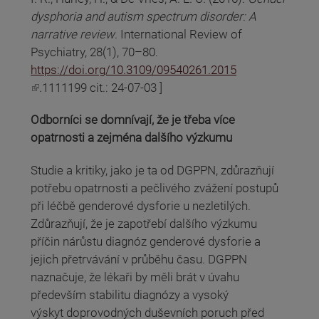
dysphoria and autism spectrum disorder: A
narrative review
. International Review of
Psychiatry, 28(1), 70–80.
https://doi.org/10.3109/09540261.2015
(odkaz je externí)
.1111199 cit.: 24-07-03 ]
Odborníci se domnívají, že je třeba více
opatrnosti a zejména dalšího výzkumu
Studie a kritiky, jako je ta od DGPPN, zdůrazňují
potřebu opatrnosti a pečlivého zvážení postupů
při léčbě genderové dysforie u nezletilých.
Zdůrazňují, že je zapotřebí dalšího výzkumu
příčin nárůstu diagnóz genderové dysforie a
jejich přetrvávání v průběhu času. DGPPN
naznačuje, že lékaři by měli brát v úvahu
především stabilitu diagnózy a vysoký
výskyt doprovodných duševních poruch před