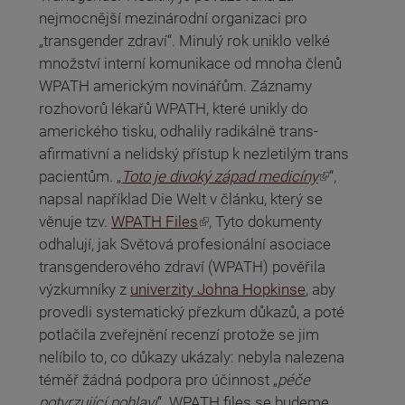
nejmocnější mezinárodní organizaci pro
„transgender zdraví“. Minulý rok uniklo velké
množství interní komunikace od mnoha členů
WPATH americkým novinářům. Záznamy
rozhovorů lékařů WPATH, které unikly do
amerického tisku, odhalily radikálně trans-
afirmativní a nelidský přístup k nezletilým trans
(odkaz je externí)
pacientům. „
Toto je divoký západ medicíny
“,
napsal například Die Welt v článku, který se
(odkaz je externí)
věnuje tzv.
WPATH Files
, Tyto dokumenty
odhalují, jak Světová profesionální asociace
transgenderového zdraví (WPATH) pověřila
výzkumníky z
univerzity Johna Hopkinse
, aby
provedli systematický přezkum důkazů, a poté
potlačila zveřejnění recenzí protože se jim
nelíbilo to, co důkazy ukázaly: nebyla nalezena
téměř žádná podpora pro účinnost „
péče
potvrzující pohlaví
“. WPATH files se budeme