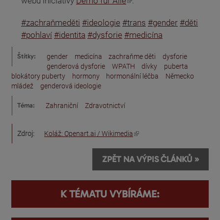
(odkaz je externí)
webu iniciativy
Demo für Alle
.
#zachraňmeděti
#ideologie
#trans
#gender
#děti
#pohlaví
#identita
#dysforie
#medicína
Štítky:
gender
medicína
zachraňme děti
dysforie
genderová dysforie
WPATH
dívky
puberta
blokátory puberty
hormony
hormonální léčba
Německo
mládež
genderová ideologie
Téma:
Zahraniční
Zdravotnictví
(odkaz je externí)
Zdroj:
Koláž: Openart.ai / Wikimedia
ZPĚT NA VÝPIS ČLÁNKŮ »
K TÉMATU VYBÍRÁME: