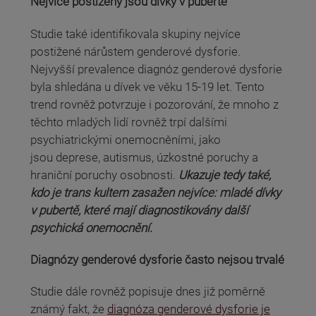
Nejvíce postiženy jsou dívky v pubertě
Studie také identifikovala skupiny nejvíce
postižené nárůstem genderové dysforie.
Nejvyšší prevalence diagnóz genderové dysforie
byla shledána u dívek ve věku 15-19 let. Tento
trend rovněž potvrzuje i pozorování, že mnoho z
těchto mladých lidí rovněž trpí dalšími
psychiatrickými onemocněními, jako
jsou deprese, autismus, úzkostné poruchy a
hraniční poruchy osobnosti.
Ukazuje tedy také,
kdo je trans kultem zasažen nejvíce: mladé dívky
v pubertě, které mají diagnostikovány další
psychická onemocnění.
Diagnózy genderové dysforie často nejsou trvalé
Studie dále rovněž popisuje dnes již poměrně
známý fakt, že
diagnóza genderové dysforie je