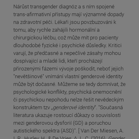
Nárůst transgender diagnóz a s ním spojené
trans-afirmativní přístupy mají významné dopady
na zdravotní péči. Lékaři jsou povzbuzováni k
tomu, aby rychle zahájili hormonální a
chirurgickou léčbu, což může mít pro pacienty
dlouhodobé fyzické i psychické důsledky. Kritici
varují, že předčasné a nepečlivé zásahy mohou
dospívající a mladé lidi, kteří procházejí
přirozenými fázemi vývoje poškodit, neboť jejich
"nevětšinové" vnímání vlastní genderové identity
může být dočasné. Můžeme se tedy domnívat, že
psychologické konflikty, psychická onemocnění
či psychickou nepohodu nelze řešit nevědeckým
konstruktem tzv „
genderové identity
“. "Současná
literatura ukazuje rostoucí důkazy o souvislosti
mezi genderovou dysforií (GD) a poruchou
autistického spektra (ASD)". [ Van Der Miesen, A.
I. R., Hurley, H., & De Vries, A. L. C. (2016).
Gender