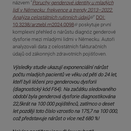
názvem "
Poruchy genderové identity u mladých
lidí v Německu: frekvence a trendy 2013–2022.
(odkaz je externí)
Analýza celostátních rutinních údajů
"
DOI:
(odkaz je externí)
10.3238/arztebl.m2024.0098
poskytuje první
komplexní přehled o nárůstu diagnóz genderové
dysforie mezi mladými lidmi v Německu. Autoři
analyzovali data z celostátních fakturačních
údajů od zákonných zdravotních pojišťoven.
Výsledky studie ukazují exponenciální nárůst
počtu mladých pacientů ve věku od pěti do 24 let,
kteří byli léčeni pro genderovou dysforii
(diagnostický kód F64). Na začátku sledovaného
období byla genderová dysforie diagnostikována
22,5krát na 100 000 pojištěnců, zatímco o deset
let později toto číslo vzrostlo na 175,7 na 100 000,
což představuje nárůst o více než 680 %!