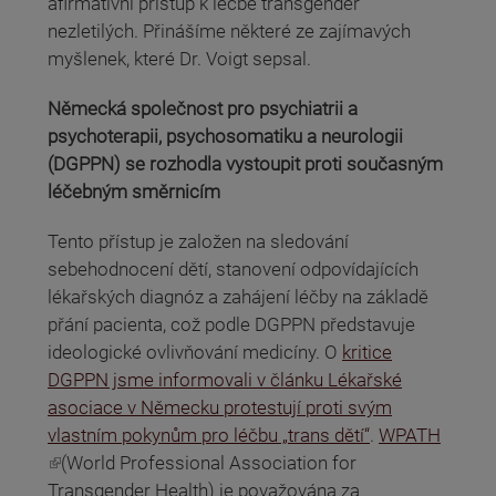
afirmativní přístup k léčbě transgender
nezletilých. Přinášíme některé ze zajímavých
myšlenek, které Dr. Voigt sepsal.
Německá společnost pro psychiatrii a
psychoterapii, psychosomatiku a neurologii
(DGPPN) se rozhodla vystoupit proti současným
léčebným směrnicím
Tento přístup je založen na sledování
sebehodnocení dětí, stanovení odpovídajících
lékařských diagnóz a zahájení léčby na základě
přání pacienta, což podle DGPPN představuje
ideologické ovlivňování medicíny. O
kritice
DGPPN jsme informovali v článku Lékařské
asociace v Německu protestují proti svým
vlastním pokynům pro léčbu „trans dětí“
.
WPATH
(odkaz je externí)
(World Professional Association for
Transgender Health) je považována za