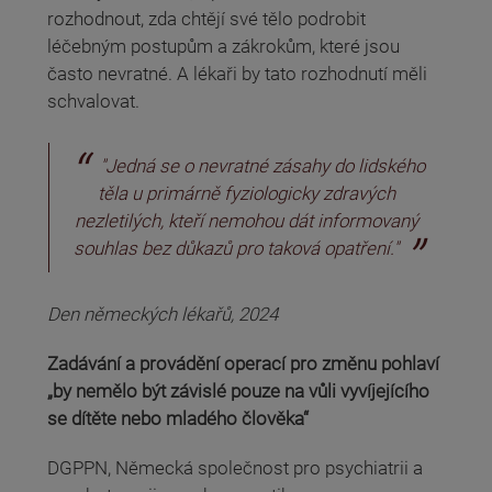
rozhodnout, zda chtějí své tělo podrobit
léčebným postupům a zákrokům, které jsou
často nevratné. A lékaři by tato rozhodnutí měli
schvalovat.
"Jedná se o nevratné zásahy do lidského
těla u primárně fyziologicky zdravých
nezletilých, kteří nemohou dát informovaný
souhlas bez důkazů pro taková opatření."
Den německých lékařů, 2024
Zadávání a provádění operací pro změnu pohlaví
„by nemělo být závislé pouze na vůli vyvíjejícího
se dítěte nebo mladého člověka“
DGPPN, Německá společnost pro psychiatrii a