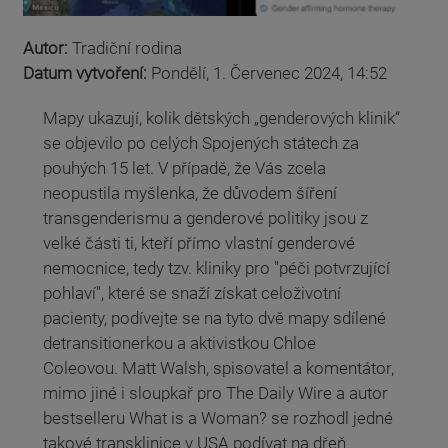
Autor:
Tradiční rodina
Datum vytvoření:
Pondělí, 1. Červenec 2024, 14:52
Mapy ukazují, kolik dětských „genderových klinik“
se objevilo po celých Spojených státech za
pouhých 15 let. V případě, že Vás zcela
neopustila myšlenka, že důvodem šíření
transgenderismu a genderové politiky jsou z
velké části ti, kteří přímo vlastní genderové
nemocnice, tedy tzv. kliniky pro "péči potvrzující
pohlaví", které se snaží získat celoživotní
pacienty, podívejte se na tyto dvě mapy sdílené
detransitionerkou a aktivistkou Chloe
Coleovou. Matt Walsh, spisovatel a komentátor,
mimo jiné i sloupkař pro The Daily Wire a autor
bestselleru What is a Woman? se rozhodl jedné
takové transklinice v USA podívat na dřeň.