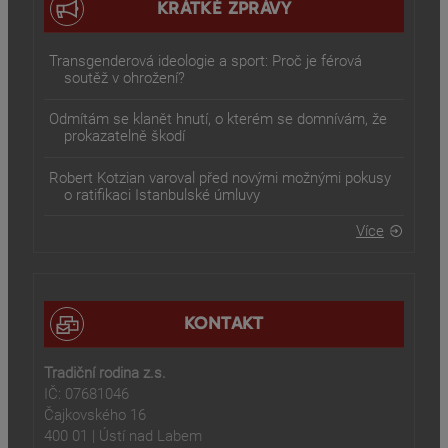
KRÁTKÉ ZPRÁVY
Transgenderová ideologie a sport: Proč je férová
soutěž v ohrožení?
Odmítám se klanět hnutí, o kterém se domnívám, že
prokazatelně škodí
Robert Kotzian varoval před novými možnými pokusy
o ratifikaci Istanbulské úmluvy
Více
KONTAKT
Tradiční rodina z.s.
IČ: 07681046
Čajkovského 16
400 01 | Ústí nad Labem