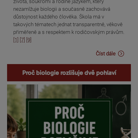
života, soukromí a rodině jazykem, který
nezamlžuje biologii a současně zachovává
důstojnost každého člověka. Škola má v
takových tématech jednat transparentně, věkově
přiměřeně a s respektem k rodičovským právům.
[1]
[7]
[9]
Číst dále
Proč biologie rozlišuje dvě pohlaví