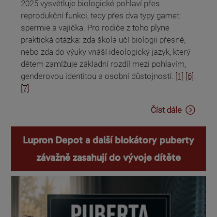
2025 vysvětluje biologické pohlaví přes
reprodukční funkci, tedy přes dva typy gamet:
spermie a vajíčka. Pro rodiče z toho plyne
praktická otázka: zda škola učí biologii přesně,
nebo zda do výuky vnáší ideologický jazyk, který
dětem zamlžuje základní rozdíl mezi pohlavím,
genderovou identitou a osobní důstojností.
[1]
[6]
[7]
Číst dále
Lupron Depot a další blokátory puberty
závažně zasahují do vývoje dítěte