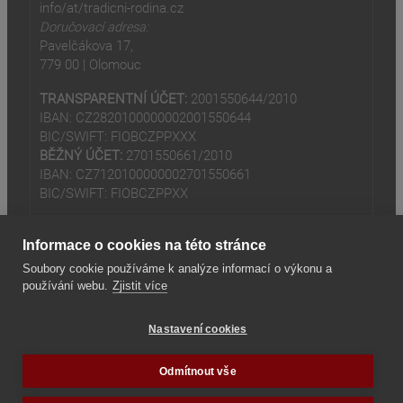
info/at/tradicni-rodina.cz
Doručovací adresa:
Pavelčákova 17,
779 00 | Olomouc
TRANSPARENTNÍ ÚČET:
2001550644/2010
IBAN: CZ2820100000002001550644
BIC/SWIFT: FIOBCZPPXXX
BĚŽNÝ ÚČET:
2701550661/2010
IBAN: CZ7120100000002701550661
BIC/SWIFT: FIOBCZPPXX
Informace o cookies na této stránce
Soubory cookie používáme k analýze informací o výkonu a
používání webu.
Zjistit více
(odkaz je externí)
© 2024
Tradiční rodina z.s
Nastavení cookies
(odkaz je externí)
Seznam odkazů
Odmítnout vše