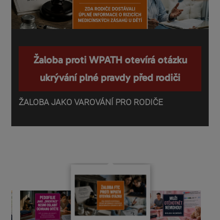
Žaloba proti WPATH otevírá otázku
ukrývání plné pravdy před rodiči
ŽALOBA JAKO VAROVÁNÍ PRO RODIČE
P
o
d