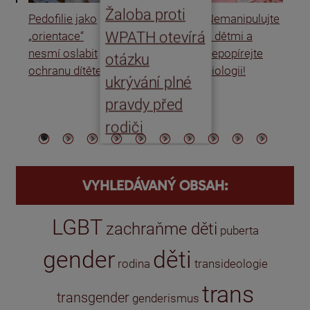
Žaloba proti
Pedofilie jako
Nemanipulujte
Uk
WPATH otevírá
„orientace“
s dětmi a
rat
nesmí oslabit
nepopírejte
Is
otázku
ochranu dítěte
biologii!
úm
ukrývání plné
po
pravdy před
ře
rodiči
VYHLEDÁVANÝ OBSAH:
LGBT
zachraňme děti
puberta
gender
děti
rodina
transideologie
trans
transgender
genderismus