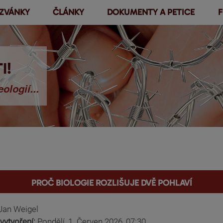
ZVÁNKY
ČLÁNKY
DOKUMENTY A PETICE
F
Přejít k
hlavnímu
obsahu
I!
ologií...
Proč biologie rozlišuje dvě pohlaví
Jan Weigel
vytvoření:
Pondělí, 1. Červen 2026, 07:30