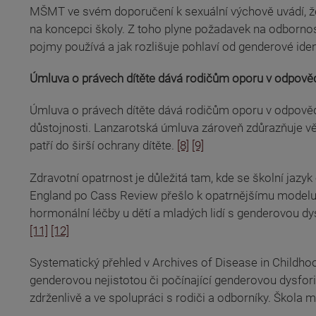
MŠMT ve svém doporučení k sexuální výchově uvádí, že 
na koncepci školy. Z toho plyne požadavek na odbornost
pojmy používá a jak rozlišuje pohlaví od genderové iden
Úmluva o právech dítěte dává rodičům oporu v odpově
Úmluva o právech dítěte dává rodičům oporu v odpovědn
důstojnosti. Lanzarotská úmluva zároveň zdůrazňuje věk
patří do širší ochrany dítěte.
[8]
[9]
Zdravotní opatrnost je důležitá tam, kde se školní jazy
England po Cass Review přešlo k opatrnějšímu modelu p
hormonální léčby u dětí a mladých lidí s genderovou dys
[11]
[12]
Systematický přehled v Archives of Disease in Childhoo
genderovou nejistotou či počínající genderovou dysfori
zdrženlivě a ve spolupráci s rodiči a odborníky. Škola m