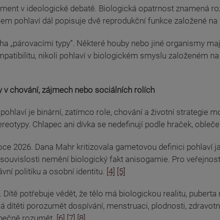
ment v ideologické debatě. Biologická opatrnost znamená roz
pojem pohlaví dál popisuje dvě reprodukční funkce založené na
párovacími typy“. Některé houby nebo jiné organismy mají mn
tibilitu, nikoli pohlaví v biologickém smyslu založeném na od
y v chování, zájmech nebo sociálních rolích
hlaví je binární, zatímco role, chování a životní strategie m
reotypy. Chlapec ani dívka se nedefinují podle hraček, obleče
ce 2026. Dana Mahr kritizovala gametovou definici pohlaví ja
é souvislosti nemění biologický fakt anisogamie. Pro veřejnost
ávní politiku a osobní identitu.
[4]
[5]
 Dítě potřebuje vědět, že tělo má biologickou realitu, puber
 dítěti porozumět dospívání, menstruaci, plodnosti, zdravotn
zpečně rozumět.
[6]
[7]
[8]