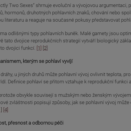
ctly Two Sexes“ shrnuje evoluční a vývojovou argumentaci, 
ů, hormonů, druhotných pohlavních znaků, chování nebo spol
ckou literaturu a reaguje na současné pokusy představovat poh
a odlišnými typy pohlavních buněk. Malé gamety jsou optim
 tato dvojice reprodukčních strategií vytváří biologický zákl
to dvojici funkcí.
[1]
[2]
anismem, kterým se pohlaví vyvíjí
áhy, u jiných druhů může pohlavní vývoj ovlivnit teplota, pr
ídí. Definice pohlaví se přitom vztahuje k reprodukční funkci 
rotože obvykle souvisejí s mužským nebo ženským vývojem. B
é zvláštnosti popisují způsoby, jak se pohlavní vývoj může o
1]
[4]
ost, přesnost a odbornou péči