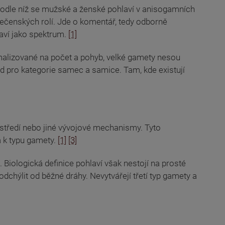
podle níž se mužské a ženské pohlaví v anisogamních
ečenských rolí. Jde o komentář, tedy odborně
laví jako spektrum.
[1]
alizované na počet a pohyb, velké gamety nesou
ad pro kategorie samec a samice. Tam, kde existují
ostředí nebo jiné vývojové mechanismy. Tyto
a k typu gamety.
[1]
[3]
iologická definice pohlaví však nestojí na prosté
dchýlit od běžné dráhy. Nevytvářejí třetí typ gamety a