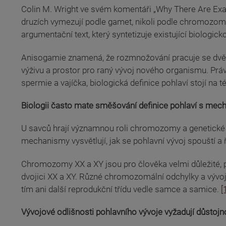
Colin M. Wright ve svém komentáři „Why There Are Exa
druzích vymezují podle gamet, nikoli podle chromozom
argumentační text, který syntetizuje existující biologi
Anisogamie znamená, že rozmnožování pracuje se dvěm
výživu a prostor pro raný vývoj nového organismu. Právě
spermie a vajíčka, biologická definice pohlaví stojí na té
Biologii často mate směšování definice pohlaví s mech
U savců hrají významnou roli chromozomy a genetické dr
mechanismy vysvětlují, jak se pohlavní vývoj spouští a ř
Chromozomy XX a XY jsou pro člověka velmi důležité, p
dvojici XX a XY. Různé chromozomální odchylky a vývojov
tím ani další reprodukční třídu vedle samce a samice.
[
Vývojové odlišnosti pohlavního vývoje vyžadují důstojn