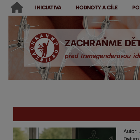
INICIATIVA
HODNOTY A CÍLE
PO
Main menu
Hledat
Ikonky sociálních sítí
Vyhledávání
ZACHRAŇME DĚT
před transgenderovou ide
You are here
Autor:
Datum 