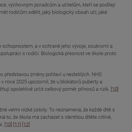
ce, výchovným poradcům a učitelům, kteří se podílejí
t rodičům sdělit, jaký biologický obsah učí, jaké
se schopnostem, a v ochraně jeho vývoje, soukromí a
olupráci s rodiči. Biologická přesnost ve škole proto
nebo představou změny pohlaví u nezletilých. NHS
 roce 2025 upozornil, že u blokátorů puberty a
ňují spolehlivě určit celkový poměr přínosů a rizik.
[10]
ně velmi nízké jistoty. To neznamená, že každé dítě s
to, že škola má zacházet s identitou dítěte citlivě,
ní.
[10]
[11]
[12]