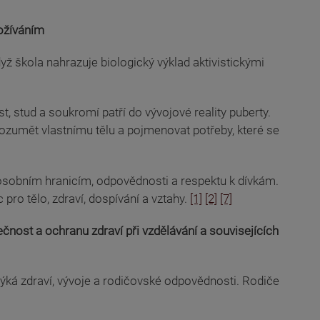
rožíváním
 škola nahrazuje biologický výklad aktivistickými
t, stud a soukromí patří do vývojové reality puberty.
rozumět vlastnímu tělu a pojmenovat potřeby, které se
osobním hranicím, odpovědnosti a respektu k dívkám.
ro tělo, zdraví, dospívání a vztahy.
[1]
[2]
[7]
čnost a ochranu zdraví při vzdělávání a souvisejících
dotýká zdraví, vývoje a rodičovské odpovědnosti. Rodiče