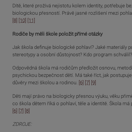
Dítě, které prožívá nejistotu kolem identity, potřebuje 
biologickou přesností. Právě jasné rozlišení mezi pohlaví
[8]
[10]
[11]
Rodiče by měli škole položit přímé otázky
Jak škola definuje biologické pohlaví? Jaké materiály p
stereotypy a osobní důstojnost? Kdo program schválil? J
Odpovědná škola má rodičům předložit osnovu, metodiku,
psychickou bezpečnost dětí. Má také říct, jak postupuje
důvěry mezi školou a rodinou.
[6]
[7]
[9]
Děti mají právo na biologicky přesnou výuku, věku přiměř
co škola dětem říká o pohlaví, těle a identitě. Škola m
[6]
[7]
[8]
ZDROJE: