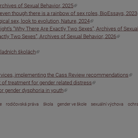
rchives of Sexual Behavior, 2025
even though there is a rainbow of sex roles, BioEssays, 2023
ical sex, look to evolution, Nature, 2024
ght’s “Why There Are Exactly Two Sexes”, Archives of Sexual
ctly Two Sexes”, Archives of Sexual Behavior, 2026
kladních školách
ervices, implementing the Cass Review recommendations
of treatment for gender related distress
or gender dysphoria in youth
e
rodičovská práva
škola
gender ve škole
sexuální výchova
ochra