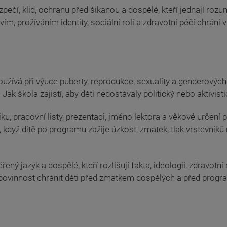
bezpečí, klid, ochranu před šikanou a dospělé, kteří jednají ro
m, prožíváním identity, sociální rolí a zdravotní péčí chrání v
oužívá při výuce puberty, reprodukce, sexuality a genderových
ak škola zajistí, aby děti nedostávaly politický nebo aktivis
 pracovní listy, prezentaci, jméno lektora a věkové určení p
, když dítě po programu zažije úzkost, zmatek, tlak vrstevníků
ený jazyk a dospělé, kteří rozlišují fakta, ideologii, zdravotn
á povinnost chránit děti před zmatkem dospělých a před progra