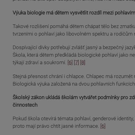
Výuka biologie má dětem vysvětlit rozdíl mezi pohlavím
Takové rozlišení pomáhá dětem chápat tělo bez zmatku 
tvrzeními o pohlaví jako libovolném spektru a rodičům n
Dospívající dívky potřebují zvlášť jasný a bezpečný jazy
Škola, která dětem předkládá biologické pohlaví jako n
týkají zdraví a soukromí.
[6]
[7]
[8]
Stejná přesnost chrání i chlapce. Chlapec má rozumět
Biologická výuka založená na dvou pohlavních funkcích 
Školský zákon ukládá školám vytvářet podmínky pro zdra
činnostech
Pokud škola otevírá témata pohlaví, genderové identity, 
proto mají právo chtít jasné informace.
[6]