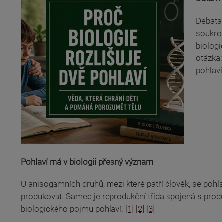
Debata 
soukro
biologi
otázka:
pohlaví
Pohlaví má v biologii přesný význam
U anisogamních druhů, mezi které patří člověk, se pohl
produkovat. Samec je reprodukční třída spojená s prod
biologického pojmu pohlaví.
[1]
[2]
[3]