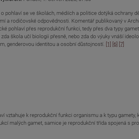
o pohlaví se ve školách, médiích a politice dotýká ochrany dětí
mí a rodičovské odpovědnosti. Komentář publikovaný v Archiv
cké pohlaví přes reprodukční funkci, tedy přes dva typy gamet
 zda škola učí biologii přesně, nebo zda do výuky vnáší ideolo
m, genderovou identitou a osobní důstojností.
[1]
[6]
[7]
aví vztahuje k reprodukční funkci organismu a k typu gamety,
ukcí malých gamet, samice je reprodukční třída spojená s pro