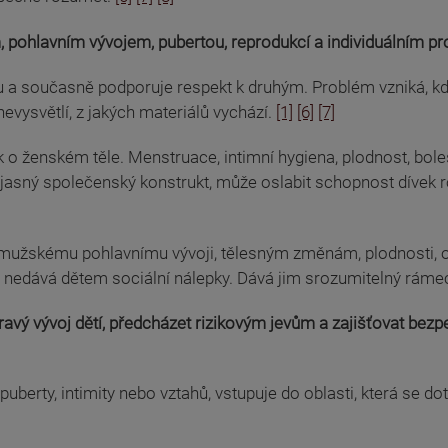
, pohlavním vývojem, pubertou, reprodukcí a individuálním p
a současně podporuje respekt k druhým. Problém vzniká, když
evysvětlí, z jakých materiálů vychází.
[1]
[6]
[7]
k o ženském těle. Menstruace, intimní hygiena, plodnost, boles
ejasný společenský konstrukt, může oslabit schopnost dívek 
 mužskému pohlavnímu vývoji, tělesným změnám, plodnosti, 
nedává dětem sociální nálepky. Dává jim srozumitelný rámec p
vý vývoj dětí, předcházet rizikovým jevům a zajišťovat bezpe
puberty, intimity nebo vztahů, vstupuje do oblasti, která se 