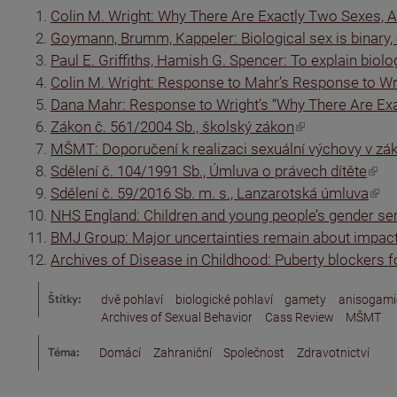
(odkaz je externí)
Colin M. Wright: Why There Are Exactly Two Sexes, A
(odkaz je externí)
Goymann, Brumm, Kappeler: Biological sex is binary, 
(odkaz je externí)
Paul E. Griffiths, Hamish G. Spencer: To explain biolog
(odkaz je externí)
Colin M. Wright: Response to Mahr’s Response to Wri
(odkaz je externí)
Dana Mahr: Response to Wright’s “Why There Are Exa
(odkaz je externí)
Zákon č. 561/2004 Sb., školský zákon
(odkaz je externí)
MŠMT: Doporučení k realizaci sexuální výchovy v zá
(odkaz je externí)
Sdělení č. 104/1991 Sb., Úmluva o právech dítěte
(odkaz je externí)
Sdělení č. 59/2016 Sb. m. s., Lanzarotská úmluva
(odkaz je externí)
NHS England: Children and young people’s gender s
(odkaz je externí)
BMJ Group: Major uncertainties remain about impact 
(odkaz je externí)
Archives of Disease in Childhood: Puberty blockers f
Štítky:
dvě pohlaví
biologické pohlaví
gamety
anisogami
Archives of Sexual Behavior
Cass Review
MŠMT
Téma:
Domácí
Zahraniční
Společnost
Zdravotnictví