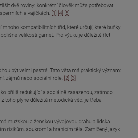
lišit dvě roviny: konkrétní člověk může potřebovat
 spermiích a vajíčkách.
[1]
[4]
[8]
oho kompatibilitních tříd, které určují, které buňky
lišné velikosti gamet. Pro výuku je důležité říct
ohou být velmi pestré. Tato věta má praktický význam:
ní, zájmů nebo sociální role.
[2]
[3]
ko příliš redukující a sociálně zasazenou, zatímco
 z toho plyne důležitá metodická věc: je třeba
ta má mužskou a ženskou vývojovou dráhu a lidská
ím rizikům, soukromí a hranicím těla. Zamlžený jazyk