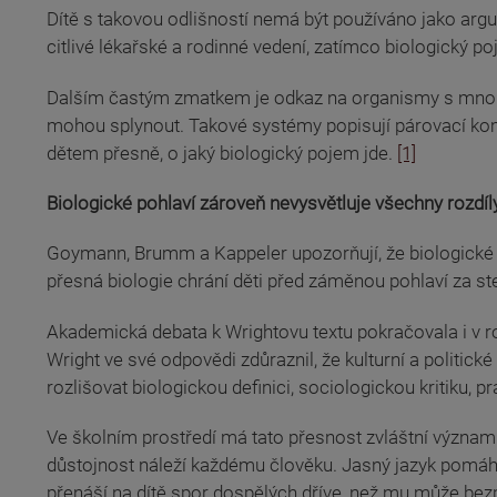
Dítě s takovou odlišností nemá být používáno jako argu
citlivé lékařské a rodinné vedení, zatímco biologický 
Dalším častým zmatkem je odkaz na organismy s mnoha „
mohou splynout. Takové systémy popisují párovací kompa
dětem přesně, o jaký biologický pojem jde.
[1]
Biologické pohlaví zároveň nevysvětluje všechny rozdíl
Goymann, Brumm a Kappeler upozorňují, že biologické po
přesná biologie chrání děti před záměnou pohlaví za ste
Akademická debata k Wrightovu textu pokračovala i v ro
Wright ve své odpovědi zdůraznil, že kulturní a politick
rozlišovat biologickou definici, sociologickou kritiku, pr
Ve školním prostředí má tato přesnost zvláštní význam.
důstojnost náleží každému člověku. Jasný jazyk pomáhá
přenáší na dítě spor dospělých dříve, než mu může be