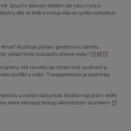
zumně. Soucit s takovým dítětem jde ruku v ruce s
šechny děti ve třídě a snižuje tlak na rychlá rozhodnutí.
 témat? Rozlišuje pohlaví, genderovou identitu,
tický výklad místo biologicky přesné výuky?
[1]
[6]
[7]
rogramu. Má vysvětlit, jak chrání stud, soukromí a
 nebo konflikt s rodiči. Transparentnost je podmínka
í nejistotu a osobní důstojnost. Rodiče mají právo vědět,
my, které nahrazují biologii aktivistickým slovníkem.
[1]