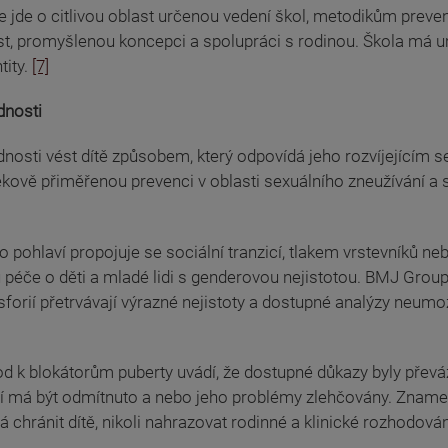
jde o citlivou oblast určenou vedení škol, metodikům preven
, promyšlenou koncepci a spolupráci s rodinou. Škola má umě
tity.
[7]
dnosti
osti vést dítě způsobem, který odpovídá jeho rozvíjejícím 
ově přiměřenou prevenci v oblasti sexuálního zneužívání a sp
k o pohlaví propojuje se sociální tranzicí, tlakem vrstevníků 
éče o děti a mladé lidi s genderovou nejistotou. BMJ Group v
forií přetrvávají výrazné nejistoty a dostupné analýzy neumož
d k blokátorům puberty uvádí, že dostupné důkazy byly převáž
í má být odmítnuto a nebo jeho problémy zlehčovány. Znamená 
á chránit dítě, nikoli nahrazovat rodinné a klinické rozhodová